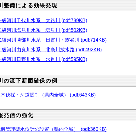
川整備による効果発現
級河川千代川水系 大路川 (pdf:789KB)
級河川塩見川水系 塩見川 (pdf:502KB)
級河川勝部川水系 日置川・露谷川 (pdf:714KB)
級河川由良川水系 北条川放水路 (pdf:492KB)
級河川日野川水系 水貫川 (pdf:595KB)
川の流下断面確保の例
木伐採・河道掘削（県内全域） (pdf:643KB)
報発信の強化
機管理型水位計の設置（県内全域） (pdf:360KB)