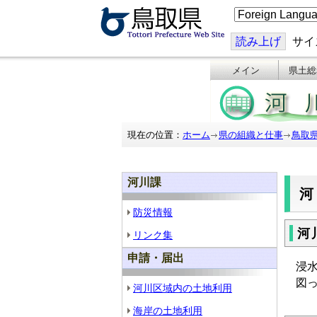
こ
の
ペ
ー
読み上げ
サイ
ジ
を
メイン
県土総
翻
訳
す
る
現在の位置：
ホーム
県の組織と仕事
鳥取
河川課
防災情報
河
リンク集
申請・届出
浸
図
河川区域内の土地利用
海岸の土地利用