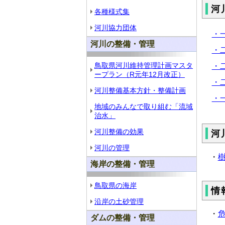
河
各種様式集
河川協力団体
・一
河川の整備・管理
・二
鳥取県河川維持管理計画マスタ
・二
ープラン（R元年12月改正）
・二
河川整備基本方針・整備計画
・一
地域のみんなで取り組む「流域
治水」
河川整備の効果
河
河川の管理
・
樹
海岸の整備・管理
鳥取県の海岸
情
沿岸の土砂管理
・
危
ダムの整備・管理