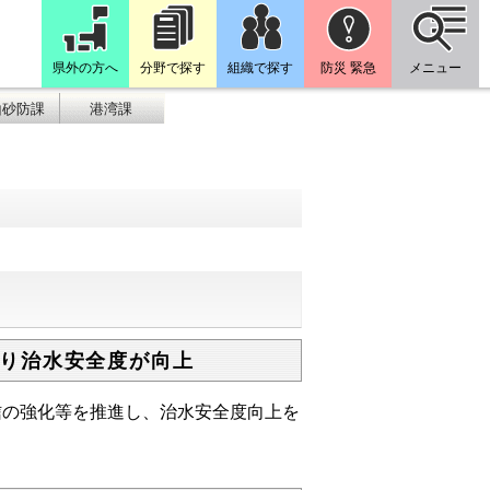
県外の方へ
分野で探す
組織で探す
防災 緊急
メニュー
山砂防課
港湾課
り治水安全度が向上
信の強化等を推進し、治水安全度向上を