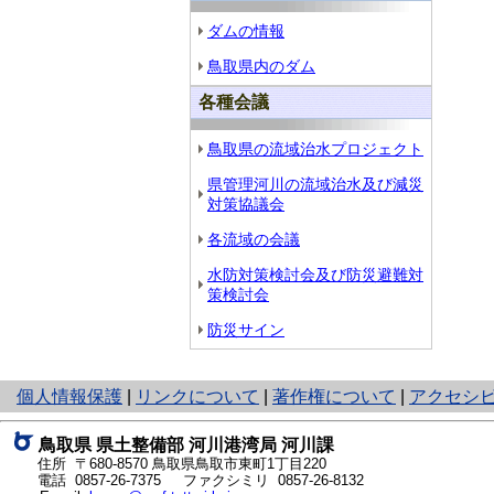
ダムの情報
鳥取県内のダム
各種会議
鳥取県の流域治水プロジェクト
県管理河川の流域治水及び減災
対策協議会
各流域の会議
水防対策検討会及び防災避難対
策検討会
防災サイン
と
個人情報保護
|
リンクについて
|
著作権について
|
アクセシ
り
ネ
鳥取県 県土整備部 河川港湾局 河川課
ッ
住所 〒680-8570
鳥取県鳥取市東町1丁目220
ト
電話
0857-26-7375
ファクシミリ 0857-26-8132