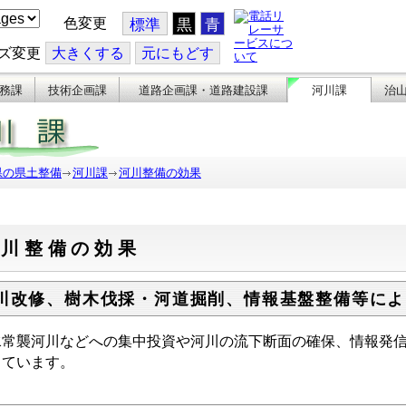
色変更
標準
黒
青
ズ変更
大
きくする
元
にもどす
務課
技術企画課
道路企画課・道路建設課
河川課
治
県の県土整備
河川課
河川整備の効果
河川整備の効果
川改修、樹木伐採・河道掘削、情報基盤整備等によ
水常襲河川などへの集中投資や河川の流下断面の確保、情報発
っています。