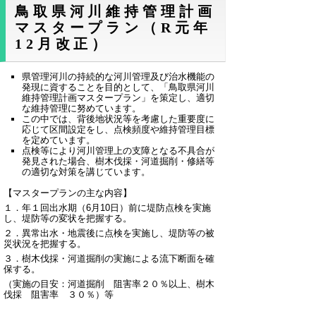
鳥取県河川維持管理計画
マスタープラン（R元年
12月改正）
県管理河川の持続的な河川管理及び治水機能の
発現に資することを目的として、「鳥取県河川
維持管理計画マスタープラン」を策定し、適切
な維持管理に努めています。
この中では、背後地状況等を考慮した重要度に
応じて区間設定をし、点検頻度や維持管理目標
を定めています。
点検等により河川管理上の支障となる不具合が
発見された場合、樹木伐採・河道掘削・修繕等
の適切な対策を講じています。
【マスタープランの主な内容】
１．年１回出水期（6月10日）前に堤防点検を実施
し、堤防等の変状を把握する。
２．異常出水・地震後に点検を実施し、堤防等の被
災状況を把握する。
３．樹木伐採・河道掘削の実施による流下断面を確
保する。
（実施の目安：河道掘削 阻害率２０％以上、樹木
伐採 阻害率 ３０％）等