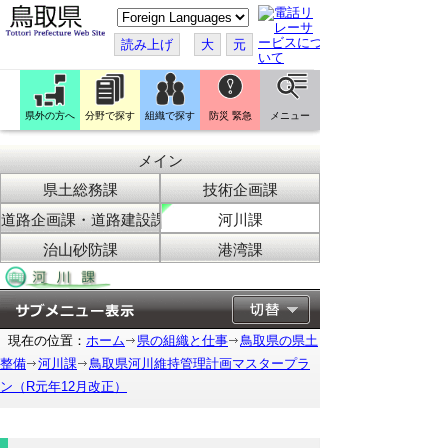
こ
の
ペ
読み上げ
大
元
ー
ジ
を
翻
訳
県外の方へ
分野で探す
組織で探す
防災 緊急
メニュー
す
る
メイン
県土総務課
技術企画課
道路企画課・道路建設課
河川課
治山砂防課
港湾課
現在の位置：
ホーム
県の組織と仕事
鳥取県の県土
整備
河川課
鳥取県河川維持管理計画マスタープラ
ン（R元年12月改正）