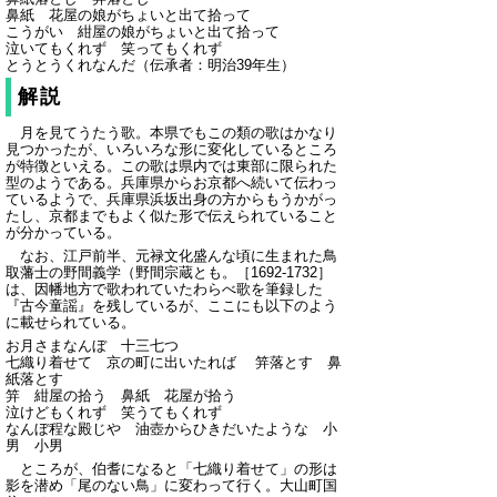
鼻紙 花屋の娘がちょいと出て拾って
こうがい 紺屋の娘がちょいと出て拾って
泣いてもくれず 笑ってもくれず
とうとうくれなんだ（伝承者：明治39年生）
解説
月を見てうたう歌。本県でもこの類の歌はかなり
見つかったが、いろいろな形に変化しているところ
が特徴といえる。この歌は県内では東部に限られた
型のようである。兵庫県からお京都へ続いて伝わっ
ているようで、兵庫県浜坂出身の方からもうかがっ
たし、京都までもよく似た形で伝えられていること
が分かっている。
なお、江戸前半、元禄文化盛んな頃に生まれた鳥
取藩士の野間義学（野間宗蔵とも。［1692-1732］
は、因幡地方で歌われていたわらべ歌を筆録した
『古今童謡』を残しているが、ここにも以下のよう
に載せられている。
お月さまなんぼ 十三七つ
七織り着せて 京の町に出いたれば 笄落とす 鼻
紙落とす
笄 紺屋の拾う 鼻紙 花屋が拾う
泣けどもくれず 笑うてもくれず
なんぼ程な殿じや 油壺からひきだいたような 小
男 小男
ところが、伯耆になると「七織り着せて」の形は
影を潜め「尾のない鳥」に変わって行く。大山町国