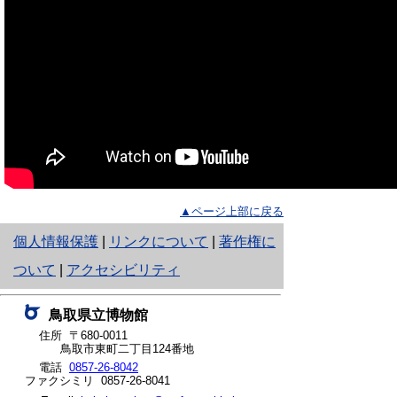
▲ページ上部に戻る
と
個人情報保護
|
リンクについて
|
著作権に
り
ついて
|
アクセシビリティ
ネ
鳥取県立博物館
ッ
住所 〒680-0011
鳥取市東町二丁目124番地
ト
電話
0857-26-8042
ファクシミリ 0857-26-8041
へ