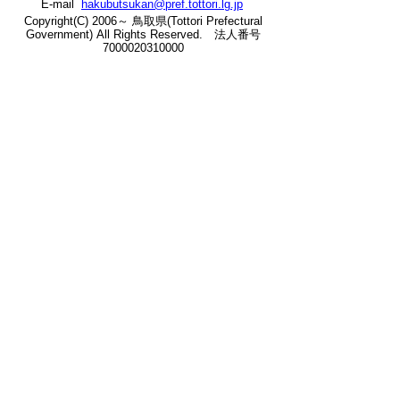
E-mail
hakubutsukan@pref.tottori.lg.jp
の
Copyright(C) 2006～ 鳥取県(Tottori Prefectural
Government) All Rights Reserved. 法人番号
7000020310000