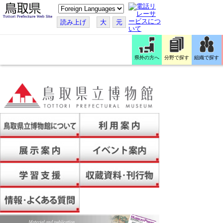
こ
の
ペ
読み上げ
大
元
ー
ジ
を
翻
訳
県外の方へ
分野で探す
組織で探す
す
る