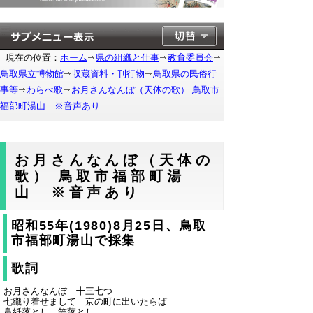
現在の位置：
ホーム
県の組織と仕事
教育委員会
鳥取県立博物館
収蔵資料・刊行物
鳥取県の民俗行
事等
わらべ歌
お月さんなんぼ（天体の歌） 鳥取市
福部町湯山 ※音声あり
お月さんなんぼ（天体の
歌） 鳥取市福部町湯
山 ※音声あり
昭和55年(1980)8月25日、鳥取
市福部町湯山で採集
歌詞
お月さんなんぼ 十三七つ
七織り着せまして 京の町に出いたらば
鼻紙落とし 笄落とし