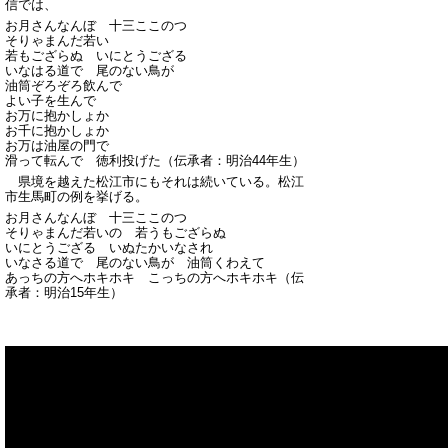
信では、
お月さんなんぼ 十三ここのつ
そりゃまんだ若い
若もござらぬ いにとうござる
いなはる道で 尾のない鳥が
油筒ぞろぞろ飲んで
よい子を生んで
お万に抱かしょか
お千に抱かしょか
お万は油屋の門で
滑って転んで 徳利投げた（伝承者：明治44年生）
県境を越えた松江市にもそれは続いている。松江
市生馬町の例を挙げる。
お月さんなんぼ 十三ここのつ
そりゃまんだ若いの 若うもござらぬ
いにとうござる いぬたかいなされ
いなさる道で 尾のない鳥が 油筒くわえて
あっちの方へホキホキ こっちの方へホキホキ（伝
承者：明治15年生）