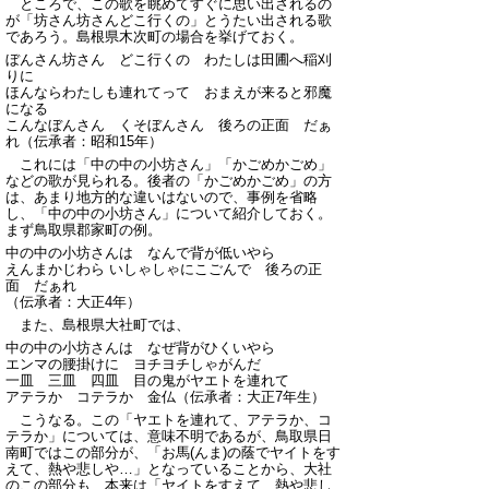
ところで、この歌を眺めてすぐに思い出されるの
が「坊さん坊さんどこ行くの」とうたい出される歌
であろう。島根県木次町の場合を挙げておく。
ぼんさん坊さん どこ行くの わたしは田圃へ稲刈
りに
ほんならわたしも連れてって おまえが来ると邪魔
になる
こんなぼんさん くそぼんさん 後ろの正面 だぁ
れ（伝承者：昭和15年）
これには「中の中の小坊さん」「かごめかごめ」
などの歌が見られる。後者の「かごめかごめ」の方
は、あまり地方的な違いはないので、事例を省略
し、「中の中の小坊さん」について紹介しておく。
まず鳥取県郡家町の例。
中の中の小坊さんは なんで背が低いやら
えんまかじわら いしゃしゃにこごんで 後ろの正
面 だぁれ
（伝承者：大正4年）
また、島根県大社町では、
中の中の小坊さんは なぜ背がひくいやら
エンマの腰掛けに ヨチヨチしゃがんだ
一皿 三皿 四皿 目の鬼がヤエトを連れて
アテラか コテラか 金仏（伝承者：大正7年生）
こうなる。この「ヤエトを連れて、アテラか、コ
テラか」については、意味不明であるが、鳥取県日
南町ではこの部分が、「お馬(んま)の蔭でヤイトをす
えて、熱や悲しや…」となっていることから、大社
のこの部分も、本来は「ヤイトをすえて、熱や悲し