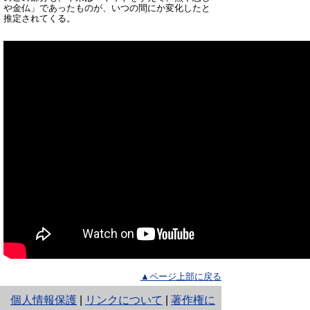
や金仏」であったものが、いつの間にか変化したと
推定されてくる。
▲ページ上部に戻る
と
個人情報保護
|
リンクについて
|
著作権に