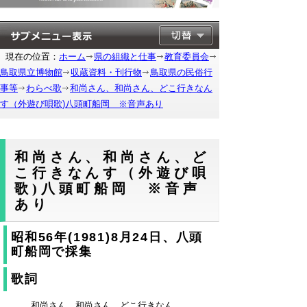
現在の位置：
ホーム
県の組織と仕事
教育委員会
鳥取県立博物館
収蔵資料・刊行物
鳥取県の民俗行
事等
わらべ歌
和尚さん、和尚さん、どこ行きなん
す（外遊び唄歌)八頭町船岡 ※音声あり
和尚さん、和尚さん、ど
こ行きなんす（外遊び唄
歌)八頭町船岡 ※音声
あり
昭和56年(1981)8月24日、八頭
町船岡で採集
歌詞
和尚さん 和尚さん どこ行きなん