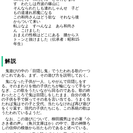
す わたしは丹波の篠山に
そんならわたしも連れしゃんせ 子ど
もの道連れ邪魔になる
この和尚さんはどう欲な それなら後
からついて来い
転ぶなよ すべんなよ あら和尚さ
ん こけました
おまえの性根はどこにある 腰からス
ト－ンと抜けました（伝承者：昭和15
年生）
解説
鬼遊びの中の「目隠し鬼」でうたわれる歌の一つ
がこれである。まず、その遊び方を説明しておく。
鬼になった子供が一人、しやがんで目隠しをす
る。そのまわりを他の子供たちが輪になって手をつ
なぎ、この歌をうたいながら回るのである。歌の終
わったところで鬼は目隠しをしたまま、自分の後ろ
の子供を手で探ってその名を言い当てる。うまく当
たれば鬼はその子と交代、当たらなければ再び遊び
をくり返す。現代の子供たちにも、この系統の歌は
うたわれているようだ。
なお、この遊びについて、柳田國男はその著『小
さき者の声』（角川文庫ほか）の中で、昔の神降ろ
しの信仰の模倣から出たものであると述べている。