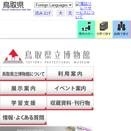
こ
の
ペ
読み上げ
大
元
ー
ジ
を
翻
訳
県外の方へ
分野で探す
組織で探す
す
る