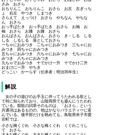
さみ おさら
おちりんこ おちりんこ おさら お左 左ぎっち
ょ 右左 中つき しまつき
さらえて えっつけ おさら やちなん やちな
ん おさら
おっ手ばたき おっ手ばたき おさら お袖 お
袖 おさら お膝 お膝 おさら
おんばさん おんばさん おさら き－しる しる
しる しるしる 落としておさら
一ちゃにおみつき 二ちゃにおみつき 三ちゃにお
みつき 四ちゃにおみつき
五ちゃにおみつき 六ちゃにおみつき 七ちゃにお
みつき 八ちゃにおみつき
九ちゃでおみつき 十でかけ一升 十でかけ二升
おまけに一升 やちき
どっこい かーらす（伝承者：明治35年生）
解説
女の子の遊びのお手玉に伴ってうたわれる歌とし
て特に知られており、山陰両県でも盛んにうたわれ
ている。類歌の詞章そのものは、「おさら」という
共通項はあるものの、他はかなりバラエティーに富
んでいる。後半部だけを眺めても、鳥取県米子市愛
宕町では、
小さな橋くぐれ 小さな橋くぐれ くぐれこうし
て おさら
大きな橋くぐれ 大きな橋くぐれ くぐりこうし