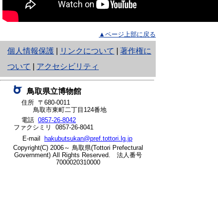
▲ページ上部に戻る
と
個人情報保護
|
リンクについて
|
著作権に
り
ついて
|
アクセシビリティ
ネ
鳥取県立博物館
ッ
住所 〒680-0011
鳥取市東町二丁目124番地
ト
電話
0857-26-8042
ファクシミリ 0857-26-8041
へ
E-mail
hakubutsukan@pref.tottori.lg.jp
の
Copyright(C) 2006～ 鳥取県(Tottori Prefectural
Government) All Rights Reserved. 法人番号
7000020310000