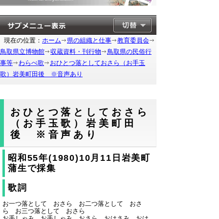
現在の位置：
ホーム
県の組織と仕事
教育委員会
鳥取県立博物館
収蔵資料・刊行物
鳥取県の民俗行
事等
わらべ歌
おひとつ落としておさら（お手玉
歌）岩美町田後 ※音声あり
おひとつ落としておさら
（お手玉歌）岩美町田
後 ※音声あり
昭和55年(1980)10月11日岩美町
蒲生で採集
歌詞
お一つ落として おさら お二つ落として おさ
ら お三つ落として おさら
お手しゃみ お手しゃみ おさら おはさみ おは