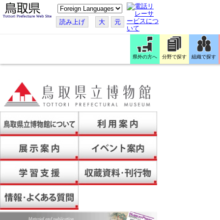
こ
の
ペ
読み上げ
大
元
ー
ジ
を
翻
訳
県外の方へ
分野で探す
組織で探す
す
る