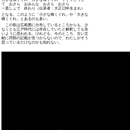
て おさら おみんな おさら おさら
一貫しょで 終わり（伝承者：大正13年生まれ）
となる。このように「小さな橋くぐれ」や「大きな
橋くぐれ」とあるのも多い。
この歌は広範囲に分布しているところからも、少
なくとも江戸時代には存在していたと解釈しても良
いように思われる。けれども、今のところ、古い文
献に同類の記載が見つからないので、わたしがそう
思っているだけなのかも知れない。