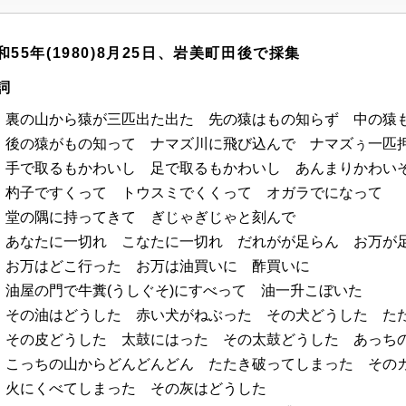
和55年(1980)8月25日、岩美町田後で採集
詞
裏の山から猿が三匹出た出た 先の猿はもの知らず 中の猿
後の猿がもの知って ナマズ川に飛び込んで ナマズぅ一匹
手で取るもかわいし 足で取るもかわいし あんまりかわい
杓子ですくって トウスミでくくって オガラでになって
堂の隅に持ってきて ぎじゃぎじゃと刻んで
あなたに一切れ こなたに一切れ だれがが足らん お万が
お万はどこ行った お万は油買いに 酢買いに
油屋の門で牛糞(うしぐそ)にすべって 油一升こぼいた
その油はどうした 赤い犬がねぶった その犬どうした た
その皮どうした 太鼓にはった その太鼓どうした あっち
こっちの山からどんどんどん たたき破ってしまった その
火にくべてしまった その灰はどうした