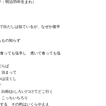
：明治35年生まれ）
で出だしは似ているが、なぜか後半
ももの知らず
て食っても塩辛し 煮いて食っても塩
だらば
）泊まって
つは泣くし
ぞ
白粉(おしろい)つけてどこ行く
 こっちいちろり
あする その杓はいくらやええ