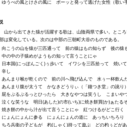
ゆうべの風とけさの風に ポーッと発って逃げた女性（歌い手
説
山から出てきた猿が活躍する歌は、山陰両県で多い。ところ
部は変化している。次のは中部の三朝町大谷のものである。
向こうの山を猿が三匹通って 前の猿はもの知らず 後の猿
中の中の子猿めがようもの知って言うことにゃ
日本国(にっぽんごく)ぅ歩いて イワシを三匹拾って 焼い
辛し
あんまり喉が乾くので 前の川へ飛び込んで 水ぅ一杯飲ん
あんまり腹が太うて かなきどうりぃ（「鐘つき堂」の訛り
屁をぶるぶるっとひったら 大きなやつは笑うし こまいや
泣くな笑うな 明日(あした)の市(いち)に焼き餅買(か)ぁたる
焼き餅の中から汁が出て言うことにゃ 紅つけるがどこ行く 
にょんにょんに参る にょんにょんの道に あっちいちろり
ちろ兵衛の子どもが 杓(しゃく)持って遊ぶ どの杓ぅどが