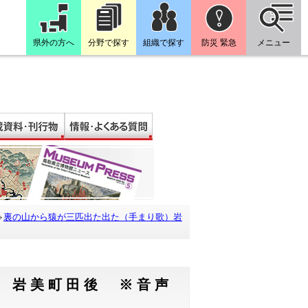
県外の方へ
分野で探す
組織で探す
防災 緊急
メニュー
裏の山から猿が三匹出た出た（手まり歌）岩
）岩美町田後 ※音声