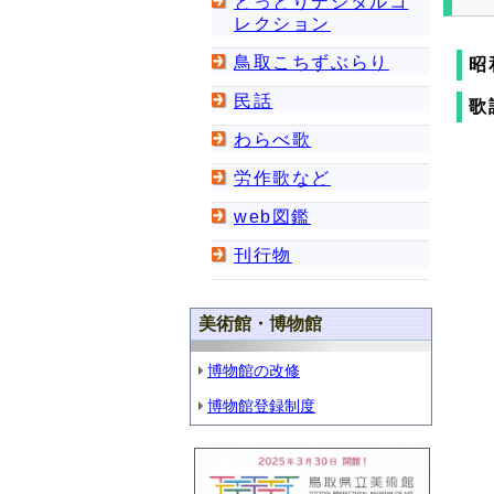
とっとりデジタルコ
レクション
鳥取こちずぶらり
昭
民話
歌
わらべ歌
労作歌など
web図鑑
刊行物
美術館・博物館
博物館の改修
博物館登録制度