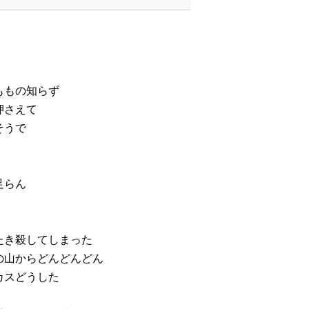
ももの知らず
押さえて
そうで
足らん
たき殺してしまった
の山からどんどんどん
カスどうした