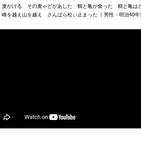
麦かける その麦ゃどがあした 鶴と亀が食った 鶴と亀は
峰を越え山を越え さんばら松ぃ止まった（ 男性・明治40年