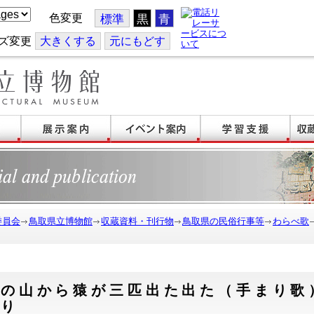
色変更
標準
黒
青
ズ変更
大
きくする
元
にもどす
委員会
鳥取県立博物館
収蔵資料・刊行物
鳥取県の民俗行事等
わらべ歌
裏の山から猿が三匹出た出た（手まり歌
あり