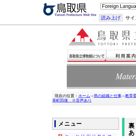
こ
の
ペ
ー
読み上げ
サイ
ジ
を
翻
訳
す
る
現在の位置：
ホーム
県の組織と仕事
教育
美町田後 ※音声あり
メニュー