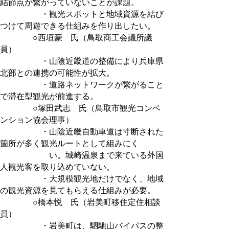
結節点が繋がっていないことが課題。
・観光スポットと地域資源を結び
つけて周遊できる仕組みを作り出したい。
○西垣豪 氏（鳥取商工会議所議
員）
・山陰近畿道の整備により兵庫県
北部との連携の可能性が拡大。
・道路ネットワークが繋がること
で滞在型観光が前進する。
○塚田武志 氏（鳥取市観光コンベ
ンション協会理事）
・山陰近畿自動車道は寸断された
箇所が多く観光ルートとして組みにく
い。城崎温泉まで来ている外国
人観光客を取り込めていない。
・大規模観光地だけでなく、地域
の観光資源を見てもらえる仕組みが必要。
○橋本悦 氏（岩美町移住定住相談
員）
・岩美町は、駟馳山バイパスの整