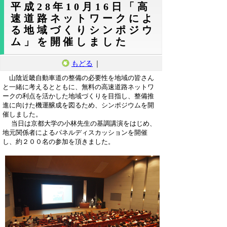
平成28年10月16日「高
速道路ネットワークによ
る地域づくりシンポジウ
ム」を開催しました
もどる
｜
山陰近畿自動車道の整備の必要性を地域の皆さん
と一緒に考えるとともに、無料の高速道路ネットワ
ークの利点を活かした地域づくりを目指し、整備推
進に向けた機運醸成を図るため、シンポジウムを開
催しました。
当日は京都大学の小林先生の基調講演をはじめ、
地元関係者によるパネルディスカッションを開催
し、約２００名の参加を頂きました。