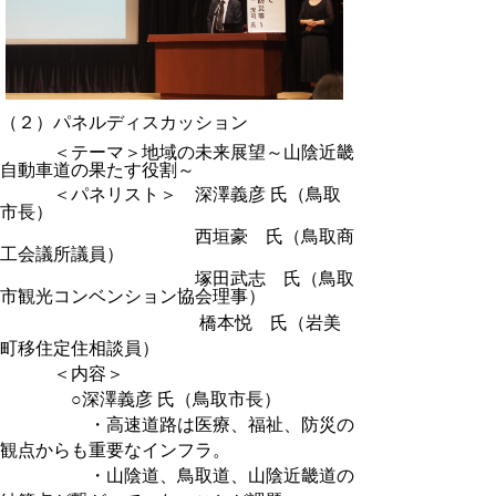
（２）パネルディスカッション
＜テーマ＞地域の未来展望～山陰近畿
自動車道の果たす役割～
＜パネリスト＞ 深澤義彦 氏（鳥取
市長）
西垣豪 氏（鳥取商
工会議所議員）
塚田武志 氏（鳥取
市観光コンベンション協会理事）
橋本悦 氏（岩美
町移住定住相談員）
＜内容＞
○深澤義彦 氏（鳥取市長）
・高速道路は医療、福祉、防災の
観点からも重要なインフラ。
・山陰道、鳥取道、山陰近畿道の