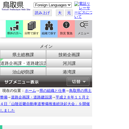
こ
の
ペ
読み上げ
大
元
ー
ジ
を
翻
訳
県外の方へ
分野で探す
組織で探す
防災 緊急
メニュー
す
る
メイン
県土総務課
技術企画課
道路企画課・道路建設課
河川課
治山砂防課
港湾課
現在の位置：
ホーム
県の組織と仕事
鳥取県の県土
整備
道路企画課・道路建設課
平成２８年１１月２
４日「山陰近畿自動車道整備推進総決起大会」を開催
しました