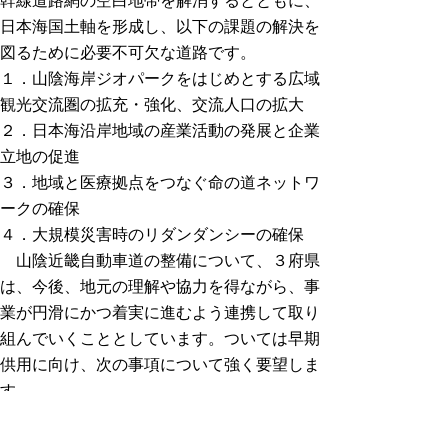
幹線道路網の空白地帯を解消するとともに、
日本海国土軸を形成し、以下の課題の解決を
図るために必要不可欠な道路です。
１．山陰海岸ジオパークをはじめとする広域
観光交流圏の拡充・強化、交流人口の拡大
２．日本海沿岸地域の産業活動の発展と企業
立地の促進
３．地域と医療拠点をつなぐ命の道ネットワ
ークの確保
４．大規模災害時のリダンダンシーの確保
山陰近畿自動車道の整備について、３府県
は、今後、地元の理解や協力を得ながら、事
業が円滑にかつ着実に進むよう連携して取り
組んでいくこととしています。ついては早期
供用に向け、次の事項について強く要望しま
す。
１ 事業中区間の予算確保