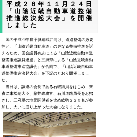
平成２８年１１月２４日
「山陰近畿自動車道整備
推進総決起大会」を開催
しました
国の平成29年度予算編成に向け、道路整備の必要
性と、「山陰近畿自動車道」の更なる整備推進を訴
えるため、国会議員有志による「山陰近畿自動車道
整備推進議員連盟」と三府県による「山陰近畿自動
車道整備推進協議会」が合同で、「山陰近畿自動車
道整備推進決起大会」を下記のとおり開催しまし
た。
当日は、議連の会長である石破議員をはじめ、来
賓に末松副大臣、藤井政務官、石川道路局長をお招
きし、三府県の地元関係者を含め総勢２２０名が参
加し、大いに盛り上がった大会になりました。