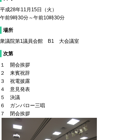
平成28年11月15日（火）
午前9時30分～午前10時30分
場所
衆議院第1議員会館 B1 大会議室
次第
１ 開会挨拶
２ 来賓祝辞
３ 祝電披露
４ 意見発表
５ 決議
６ ガンバロー三唱
７ 閉会挨拶