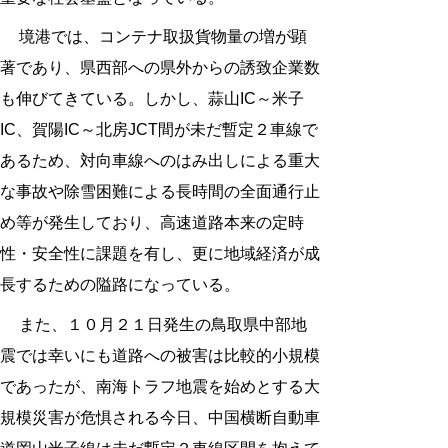
境港では、コンテナ取扱貨物量の増が顕
著であり、県西部への県外からの誘致企業数
も伸びてきている。しかし、蒜山IC～米子
IC、賀陽IC～北房JCT間が未だ暫定２車線で
あるため、対向車線へのはみ出しによる重大
な事故や除雪困難による長時間の全面通行止
め等が発生しており、高速道路本来の定時
性・安全性に課題を有し、更に地域経済が成
長するための隘路になっている。
また、１０月２１日発生の鳥取県中部地
震では幸いにも道路への被害は比較的小規模
であったが、南海トラフ地震を始めとする大
規模災害が危惧される今日、中国横断自動車