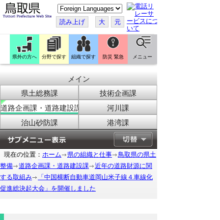
こ
の
ペ
読み上げ
大
元
ー
ジ
を
翻
訳
県外の方へ
分野で探す
組織で探す
防災 緊急
メニュー
す
る
メイン
県土総務課
技術企画課
道路企画課・道路建設課
河川課
治山砂防課
港湾課
現在の位置：
ホーム
県の組織と仕事
鳥取県の県土
整備
道路企画課・道路建設課
近年の道路財源に関
する取組み
「中国横断自動車道岡山米子線４車線化
促進総決起大会」を開催しました