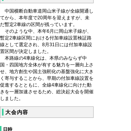
中国横断自動車道岡山米子線が全線開通し
てから、本年度で20周年を迎えますが、未
だ暫定2車線の区間が残っています。
そのような中、本年6月に岡山米子線が、
暫定2車線区間における付加車線設置検証路
線として選定され、8月31日には付加車線設
置区間が決定しました。
本路線の4車線化は、本県のみならず中
国・四国地方全体が有する魅力を一層向上さ
せ、地方創生や国土強靭化の基盤強化に大き
く寄与することから、早期の付加車線設置を
促進するとともに、全線4車線化に向けた動
きを一層加速させるため、総決起大会を開催
しました。
大会内容
日時