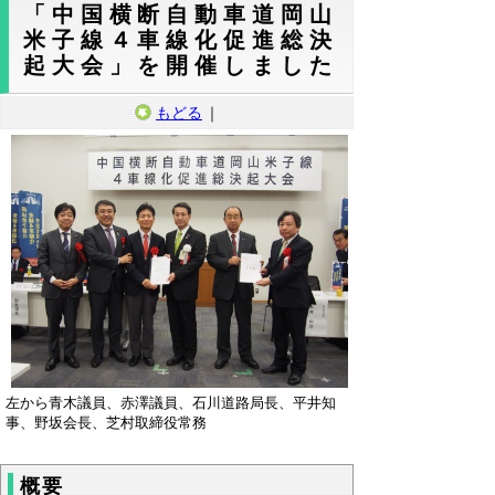
「中国横断自動車道岡山
米子線４車線化促進総決
起大会」を開催しました
もどる
｜
左から青木議員、赤澤議員、石川道路局長、平井知
事、野坂会長、芝村取締役常務
概要