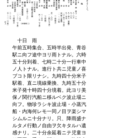
十日 雨
午前五時集合、五時半出発、青谷
駅ニ向フ途中ヨリ雨トナル。六時
五十分到着、七時二十分一行車中
ノ人トナル。進行ト共ニ児童ノ喜
ブコト限リナシ。九時四十分米子
駅着、直ニ境線乗換、九時五十分
米子発十時四十分境着。此ヨリ美
保ノ関行汽船ニ移ルベク波止場ニ
向フ。物珍ラシキ波止場・小蒸汽
船・内海何レモ一同ノ目ヲ楽シマ
シムルニ十分ナリ。只、降雨盛ナ
ルタメ行動ノ自由ヲ欠キタルハ遺
感ナリ。二十分余延着ニテ児童ヨ