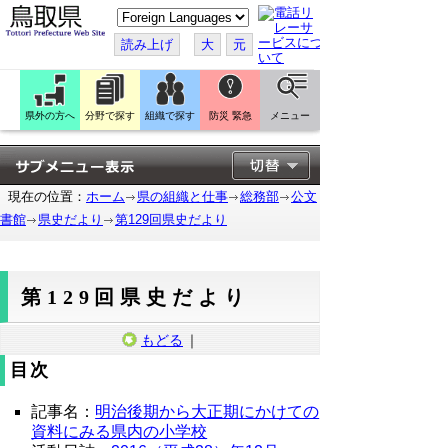
こ
の
ペ
読み上げ
大
元
ー
ジ
を
翻
訳
県外の方へ
分野で探す
組織で探す
防災 緊急
メニュー
す
る
現在の位置：
ホーム
県の組織と仕事
総務部
公文
書館
県史だより
第129回県史だより
第129回県史だより
もどる
｜
目次
記事名：
明治後期から大正期にかけての
資料にみる県内の小学校