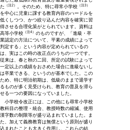
（注2）
（注3）
た
。そのため、特に尋常小学校
を中心に児童に課する教育内容のハードルを
低くしつつ、かつ絞り込んだ内容を確実に習
得させる合理化策がとられています。資料は
（注4）
高等小学校
のものですが、「進級・卒
業認定の方法について、平素の成績によって
判定する」という内容が定められているの
は、実はこの時の改正点のうちの一つです。
従来は、春と秋の二回、所定の試験によって
一定以上の成績をおさめた場合に進級ないし
は卒業できる、というのが基本でした。この
ため、特に明治初期は、低級のままで退学す
るものが多く見受けられ、教育の普及を滞ら
せる一つの要因になっていました。
小学校令改正には、この他にも尋常小学校
教科目の整理・統合、教授時数の縮減、使用
漢字数の制限等が盛り込まれていました。ま
た、加えて義務教育は無償という原則が盛り
込まれたことも大きく作用し、これらの結