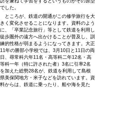
訪を兼ねて学習をするというものがその原型
でした。
ところが、鉄道の開通がこの修学旅行を大
きく変化させることになります。資料のよう
に、「卒業記念旅行」等として鉄道を利用し
徒歩圏外の遠方へ出かけることが普及し、訓
練的性格が弱まるようになってきます。大正
11年の勝部小学校では、3月10日と11日の両
日、尋常科六年11名・高等科二年12名・高
等科一年（特に許された者）3名に引率2名
を加えた総勢28名が、鉄道を利用して島根
県美保関地方・米子などを訪れています。資
料からは、鉄道に乗ったり、船や海を見た
り、絶景を眺めたりして児童が珍しい体験を
する機会を得、大変に喜んでいる様子がよく
伝わってきます。自動車が普及した現在と比
べ、当時は家庭において児童が生活圏外へ出
かける機会は少なかったと思われ、このよう
な日常で得がたい経験を積ませる行事を担う
ことも、学校教育の重要な役割でした。