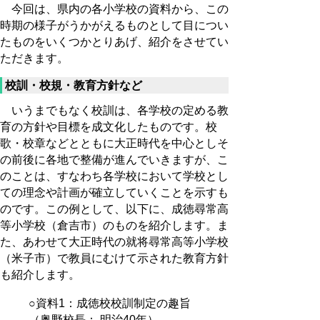
今回は、県内の各小学校の資料から、この
時期の様子がうかがえるものとして目につい
たものをいくつかとりあげ、紹介をさせてい
ただきます。
校訓・校規・教育方針など
いうまでもなく校訓は、各学校の定める教
育の方針や目標を成文化したものです。校
歌・校章などとともに大正時代を中心としそ
の前後に各地で整備が進んでいきますが、こ
のことは、すなわち各学校において学校とし
ての理念や計画が確立していくことを示すも
のです。この例として、以下に、成徳尋常高
等小学校（倉吉市）のものを紹介します。ま
た、あわせて大正時代の就将尋常高等小学校
（米子市）で教員にむけて示された教育方針
も紹介します。
○資料1：成徳校校訓制定の趣旨
（奥野校長： 明治40年）