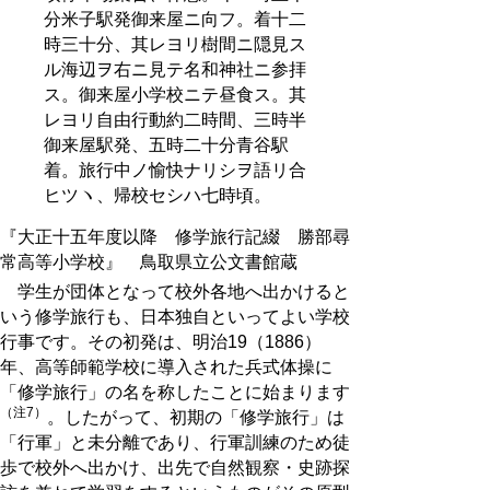
分米子駅発御来屋ニ向フ。着十二
時三十分、其レヨリ樹間ニ隠見ス
ル海辺ヲ右ニ見テ名和神社ニ参拝
ス。御来屋小学校ニテ昼食ス。其
レヨリ自由行動約二時間、三時半
御来屋駅発、五時二十分青谷駅
着。旅行中ノ愉快ナリシヲ語リ合
ヒツヽ、帰校セシハ七時頃。
『大正十五年度以降 修学旅行記綴 勝部尋
常高等小学校』 鳥取県立公文書館蔵
学生が団体となって校外各地へ出かけると
いう修学旅行も、日本独自といってよい学校
行事です。その初発は、明治19（1886）
年、高等師範学校に導入された兵式体操に
「修学旅行」の名を称したことに始まります
（注7）
。したがって、初期の「修学旅行」は
「行軍」と未分離であり、行軍訓練のため徒
歩で校外へ出かけ、出先で自然観察・史跡探