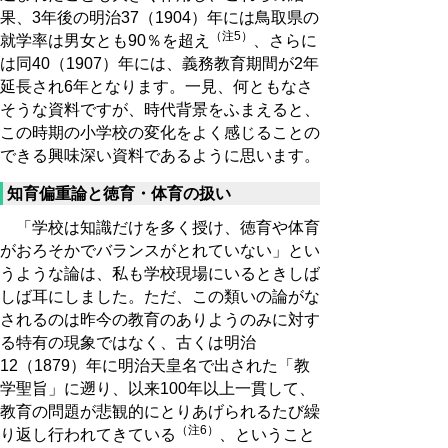
果、3年後の明治37（1904）年には鳥取県の
（注5）
就学率は男女とも90％を超え
、さらに
は同40（1907）年には、義務教育期間が2年
延長され6年となります。一見、何ともなさ
そうな資料ですが、時代背景をふまえると、
この時期の小学校の変化をよく感じることの
できる興味深い資料であるように思います。
知育偏重論と徳育・体育の扱い
「学校は知識だけを多く授け、徳育や体育
がおろそかでバランスがとれていない」とい
うような論は、私も学校現場にいるときしば
しば耳にしました。ただ、この類いの論がな
されるのは昨今の教育のありようのみに対す
る特有の現象ではなく、古くは明治
12（1879）年に明治天皇名で出された「教
学聖旨」に遡り、以来100年以上一貫して、
教育の問題が悲観的にとりあげられるたび繰
（注6）
り返し行われてきている
、ということ