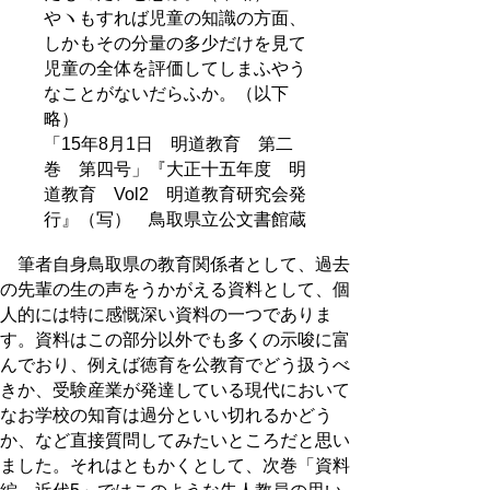
やヽもすれば児童の知識の方面、
しかもその分量の多少だけを見て
児童の全体を評価してしまふやう
なことがないだらふか。（以下
略）
「15年8月1日 明道教育 第二
巻 第四号」『大正十五年度 明
道教育 Vol2 明道教育研究会発
行』（写） 鳥取県立公文書館蔵
筆者自身鳥取県の教育関係者として、過去
の先輩の生の声をうかがえる資料として、個
人的には特に感慨深い資料の一つでありま
す。資料はこの部分以外でも多くの示唆に富
んでおり、例えば徳育を公教育でどう扱うべ
きか、受験産業が発達している現代において
なお学校の知育は過分といい切れるかどう
か、など直接質問してみたいところだと思い
ました。それはともかくとして、次巻「資料