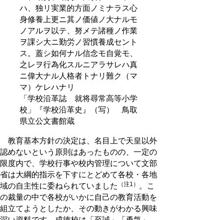
ハ、独リ実業的方面ノミナラス心
身修養上更ニ其ノ価値ノ大ナルモ
ノアルヲ以テ、努メテ諸種ノ作業
ヲ課シ大ニ勤労ノ習慣養成セント
ス。蓋シ如何ナル信念モ自覚モ、
之レヲ行為化スルニアラサレハ真
ニ偉大ナル人格者トナリ難ク（マ
マ）ケレハナリ
「学校沿革誌 就将尋常高等小学
校」『学校沿革史』（写） 鳥取
県立公文書館蔵
教育基本方針の決定は、名目上で天皇以外
認めないという原則はあったものの、一定の
限度内で、学校行事や校内管理について文部
省は大綱的指示を下すにとどめて各校・各地
（注1）
域の自主性に委ねられていました
。こ
の裁量の中で各校がいかに自己の教育活動を
組立てようとしたか、その動きがわかる興味
深い資料です。成徳校は「至誠」「勇気」