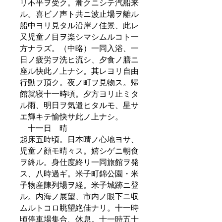
リ不平ヲ受ク。漸クニシテ汽船来
ル。喜ビノ声ト共ニ波止場ヲ離ル
船中ヨリ見タル沿岸ノ佳景、此レ
又児童ノ目ヲ楽シマシムルコト一
方ナラズ。（中略）一同入浴、一
日ノ疲労ヲ洗ヒ流シ、夕食ノ膳ニ
座ル快此ノ上ナシ。其レヨリ自由
行動ヲ頂ク。夜ノ町ヲ見物ス。帰
館就寝十一時頃。夕方ヨリ止ミタ
ル雨、明日ヲ気遣ヒタルモ、星サ
エ輝キテ愉快サ此ノ上ナシ。
十一日 晴
起床五時頃。日本晴ノ心地ヨサ、
児童ノ顔モ晴々ス。嬉シゲニ朝食
ヲ終ル。身仕度終リ一同旅館ヲ発
ス、八時過ギ。米子町錦公園・米
子物産陳列場ヲ経。米子城跡ニ登
ル。内海ノ展望、市内ノ眼下ニ収
ムルトコロ眺望絶佳ナリ。十一時
頃停車場集合、休息。十一時五十