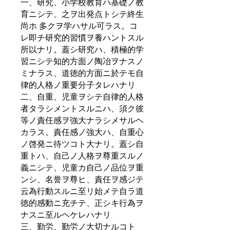
一、研究、小学校教育ハ基礎ノ教
育ニシテ、之ヲ出発点トシテ終生
尚ホ 多クヲ学ハサル可ラス。コ
レ即チ研究的習慣ヲ養ハントスル
所以ナリ。蓋シ研究ハ、積極的学
習ニシテ知的方面ノ陶冶ヲナスノ
ミナラス、道徳的方面ニ於テモ自
律的人格ノ重要分子タレハナリ
二、自重、児童ヲシテ自律的人格
者タラシメントスルニハ、須ク彼
等ノ責任感ヲ強大ナラシメサルヘ
カラス。責任感ノ強大ハ、自重心
ノ啓発ニ待ツコト大ナリ。蓋シ自
重トハ、自己ノ人格ヲ尊重スルノ
義ニシテ、児童カ自己ノ品位ヲ重
ンシ、名誉ヲ尊ヒ、責任ヲ感ジテ
云為行動スルニ至リ始メテ自ラ道
徳的感動ニ充チテ、正シキ行為ヲ
ナスニ至ルヘケレハナリ
三、勤労、勤労ノ大切ナルコト