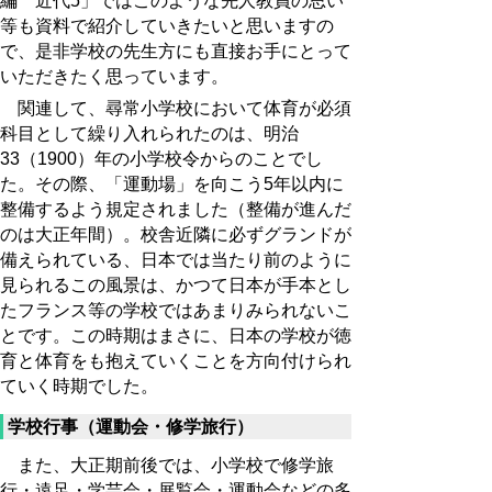
編 近代5」ではこのような先人教員の思い
等も資料で紹介していきたいと思いますの
で、是非学校の先生方にも直接お手にとって
いただきたく思っています。
関連して、尋常小学校において体育が必須
科目として繰り入れられたのは、明治
33（1900）年の小学校令からのことでし
た。その際、「運動場」を向こう5年以内に
整備するよう規定されました（整備が進んだ
のは大正年間）。校舎近隣に必ずグランドが
備えられている、日本では当たり前のように
見られるこの風景は、かつて日本が手本とし
たフランス等の学校ではあまりみられないこ
とです。この時期はまさに、日本の学校が徳
育と体育をも抱えていくことを方向付けられ
ていく時期でした。
学校行事（運動会・修学旅行）
また、大正期前後では、小学校で修学旅
行・遠足・学芸会・展覧会・運動会などの多