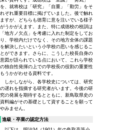
を、就将校は「研究」「自重」「勤労」をそ
れぞれ重要目標に掲げていました。後で触れ
ますが、どちらも徳育に意を注いでいる様子
がうかがえます。また、特に成徳校の校訓は
「地方ノ欠点」を考慮に入れた制定をしてお
り、学校内だけでなく、その地方全体の課題
を解決したいという小学校の思いを感じるこ
とができます。さらに、こうした校長自身の
意図が語られている点において、これら学校
の独自性発揮の上での学校長の役割の重要性
もうかがわせる資料です。
しかしながら、各学校史については、研究
の遅れを指摘する研究者がいます。今後の研
究の発展を期待するとともに、新鳥取県史の
資料編がその基礎として資することを願って
やみません。
進級・卒業の認定方法
以下は、明治34（1901）年の鳥取高等小