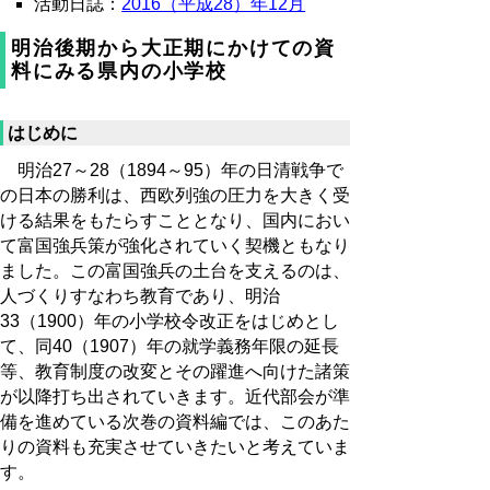
活動日誌：
2016（平成28）年12月
明治後期から大正期にかけての資
料にみる県内の小学校
はじめに
明治27～28（1894～95）年の日清戦争で
の日本の勝利は、西欧列強の圧力を大きく受
ける結果をもたらすこととなり、国内におい
て富国強兵策が強化されていく契機ともなり
ました。この富国強兵の土台を支えるのは、
人づくりすなわち教育であり、明治
33（1900）年の小学校令改正をはじめとし
て、同40（1907）年の就学義務年限の延長
等、教育制度の改変とその躍進へ向けた諸策
が以降打ち出されていきます。近代部会が準
備を進めている次巻の資料編では、このあた
りの資料も充実させていきたいと考えていま
す。