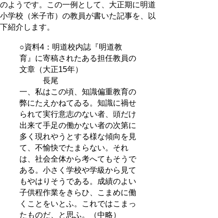
のようです。この一例として、大正期に明道
小学校（米子市）の教員が書いた記事を、以
下紹介します。
○資料4：明道校内誌『明道教
育』に寄稿されたある担任教員の
文章（大正15年）
長尾
一、私はこの頃、知識偏重教育の
弊にたえかねてゐる。知識に禍せ
られて実行意志のない者、頭だけ
出来て手足の働かない者の次第に
多く現れやうとする様な傾向を見
て、不愉快でたまらない。それ
は、社会全体から考へてもそうで
ある。小さく学校や学級から見て
もやはりそうである。成績のよい
子供程作業をきらひ、こまめに働
くことをいとふ。これではこまっ
たものだ、と思ふ。（中略）