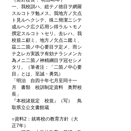
一、我校訓ハ、総テノ徳目ヲ網羅
スルコトヲ勉メス。我地方ノ欠点
ト見ルヘクシテ、殊ニ簡潔ニシテ
成ルヘク広ク応用シ得ラルヽモノ
撰定スルコトヽセリ。去レハ、我
校規ニ顧ミ、地方ノ欠点ニ鑑ミ、
茲ニ二箇ノ中心要目ヲ定メ、而シ
テ之レカ実践ヲ有効ナラシメンカ
為メニ二箇ノ神精綱目ヲ冠セシメ
タリ。（筆者注：「二箇ノ中心要
目」とは、至誠・勇気）
「明治 自四十年七月至同十一
月 書類 校訓制定資料 奥野校
長」
『本校諸規定 校規』（写） 鳥
取県立公文書館蔵
○資料2：就将校の教育方針（大
正7年）