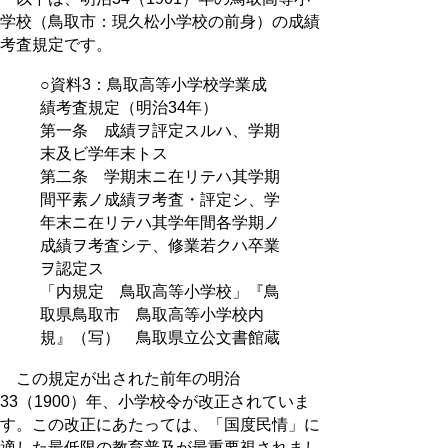
学校（鳥取市：現久松小学校の前身）の成績
考査規定です。
○資料3：鳥取高等小学校学業成
績考査規定（明治34年）
第一条 成績ヲ評定スルハ、学期
末及ビ学年末トス
第二条 学期末ニ在リテハ其学期
間平素ノ成績ヲ考査・評定シ、学
年末ニ在リテハ其学年間各学期ノ
成績ヲ考査シテ、修業若クハ卒業
ヲ認定ス
「内規定 鳥取高等小学校」『鳥
取県鳥取市 鳥取高等小学校内
規』（写） 鳥取県立公文書館蔵
この規定が出された前年の明治
33（1900）年、小学校令が改正されていま
す。この改正にあたっては、「国度民情」に
適した最低限の教育普及が最重要視されまし