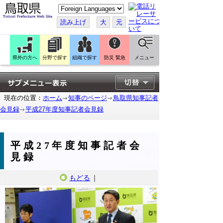
こ
の
ペ
読み上げ
大
元
ー
ジ
を
翻
訳
県外の方へ
分野で探す
組織で探す
防災 緊急
メニュー
す
る
現在の位置：
ホーム
知事のページ
鳥取県知事記者
会見録
平成27年度知事記者会見録
平成27年度知事記者会
見録
もどる
｜