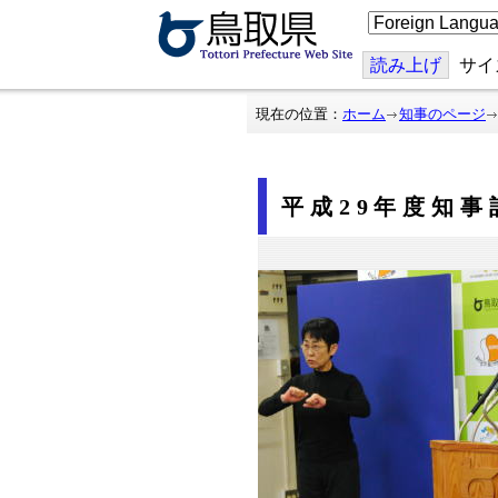
こ
の
ペ
ー
読み上げ
サイ
ジ
を
翻
現在の位置：
ホーム
知事のページ
訳
す
る
平成29年度知事