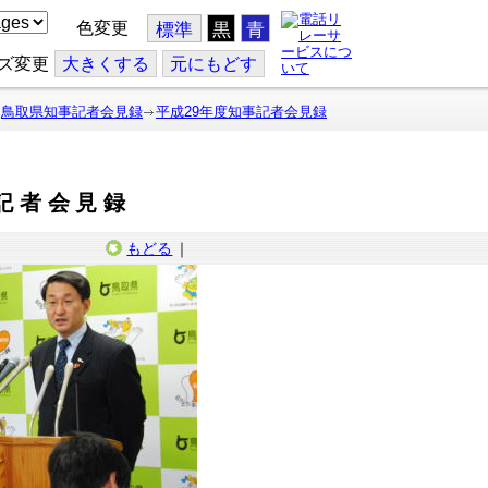
色変更
標準
黒
青
ズ変更
大
きくする
元
にもどす
鳥取県知事記者会見録
平成29年度知事記者会見録
記者会見録
もどる
｜