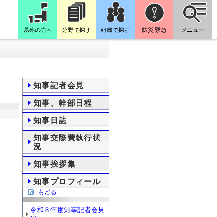
県外の方へ
分野で探す
組織で探す
防災 緊急
メニュー
知事記者会見
知事、幹部日程
知事日誌
知事交際費執行状
況
知事挨拶集
知事プロフィール
もどる
令和８年度知事記者会見