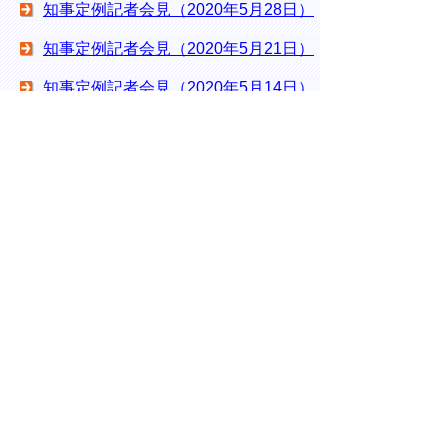
知事定例記者会見（2020年5月28日）
知事定例記者会見（2020年5月21日）
知事定例記者会見（2020年5月14日）
知事定例記者会見（2020年4月30日）
知事定例記者会見（2020年4月16日）
知事定例記者会見（2020年4月9日）
知事定例記者会見（2020年4月2日）
※広報課編集
［ ］については、広報課で補足説明
しています。
▲ページ上部に戻る
と
個人情報保護
|
リンクについて
|
著作権に
り
ついて
|
アクセシビリティ