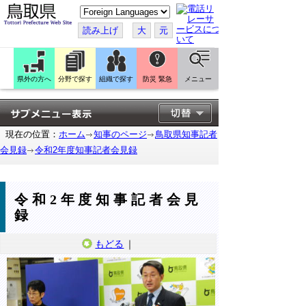
こ
の
ペ
読み上げ
大
元
ー
ジ
を
翻
訳
県外の方へ
分野で探す
組織で探す
防災 緊急
メニュー
す
る
現在の位置：
ホーム
知事のページ
鳥取県知事記者
会見録
令和2年度知事記者会見録
令和2年度知事記者会見
録
もどる
｜