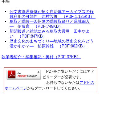
本編
公文書管理条例が拓く自治体アーカイブズの行
政利用の可能性 西村芳将 （PDF:1,125KB）
鳥取と隠岐―因州藩の隠岐取締りと県域編入
― 伊藤康 （PDF:749KB）
新聞報道と雑誌にみる鳥取大震災 田中やよ
い （PDF:847KB）
歴史文化のまちづくり―地域の歴史文化をどう
活かすか？― 杉原幹雄 （PDF:902KB）
執筆者紹介・編集後記・奥付（PDF:37KB）
PDFをご覧いただくにはアド
ビリーダーが必要です。
お持ちでないかたは
アドビの
ホームページ
からダウンロードしてください。
▲ページ上部に戻る
と
個人情報保護
|
リンクについて
|
著作権に
り
ついて
|
アクセシビリティ