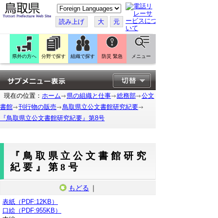
こ
の
ペ
読み上げ
大
元
ー
ジ
を
翻
訳
県外の方へ
分野で探す
組織で探す
防災 緊急
メニュー
す
る
現在の位置：
ホーム
県の組織と仕事
総務部
公文
書館
刊行物の販売
鳥取県立公文書館研究紀要
『鳥取県立公文書館研究紀要』第8号
『鳥取県立公文書館研究
紀要』第8号
もどる
｜
表紙（PDF:12KB）
口絵（PDF:955KB）