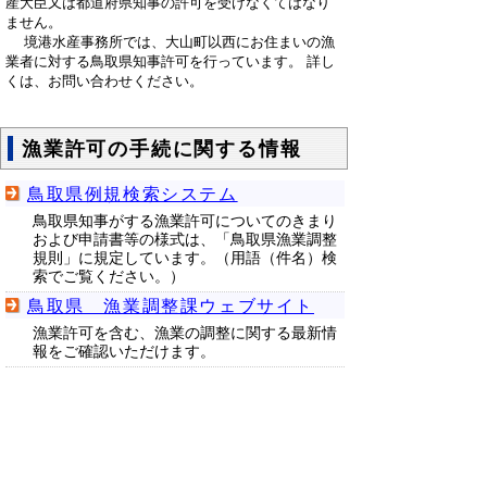
産大臣又は都道府県知事の許可を受けなくてはなり
ません。
境港水産事務所では、大山町以西にお住まいの漁
業者に対する鳥取県知事許可を行っています。 詳し
くは、お問い合わせください。
漁業許可の手続に関する情報
鳥取県例規検索システム
鳥取県知事がする漁業許可についてのきまり
および申請書等の様式は、「鳥取県漁業調整
規則」に規定しています。（用語（件名）検
索でご覧ください。）
鳥取県 漁業調整課ウェブサイト
漁業許可を含む、漁業の調整に関する最新情
報をご確認いただけます。
▲ページ上部に戻る
と
個人情報保護
|
リンクについて
|
著作権に
り
ついて
|
アクセシビリティ