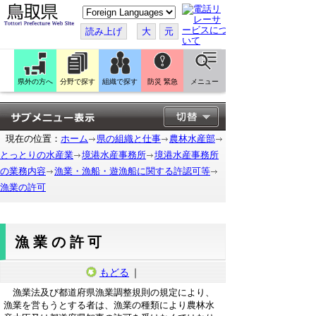
こ
の
ペ
読み上げ
大
元
ー
ジ
を
翻
訳
県外の方へ
分野で探す
組織で探す
防災 緊急
メニュー
す
る
現在の位置：
ホーム
県の組織と仕事
農林水産部
とっとりの水産業
境港水産事務所
境港水産事務所
の業務内容
漁業・漁船・遊漁船に関する許認可等
漁業の許可
漁業の許可
もどる
｜
漁業法及び都道府県漁業調整規則の規定により、
漁業を営もうとする者は、漁業の種類により農林水