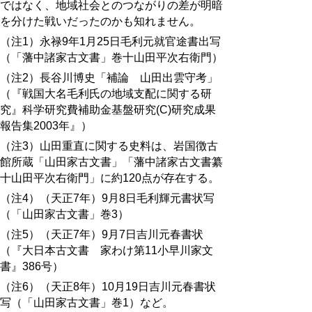
ではなく、地域社会とのつながりの差が明暗
を分けた戦いだったのかも知れません。
（注1）永禄9年1月25日毛利元就官途書出写
（「藩中諸家古文書」巻十山田平次右衛門）
（注2）長谷川博史「補論 山田出雲守考」
（『戦国大名毛利氏の地域支配に関する研
究』科学研究費補助金基盤研究(C)研究成果
報告集2003年』）
（注3）山田重直に関する史料は、岩国徴古
館所蔵「山田家古文書」「藩中諸家古文書纂
十山田平次右衛門」に約120点が存在する。
（注4）（天正7年）9月8日毛利輝元書状写
（「山田家古文書」巻3）
（注5）（天正7年）9月7日吉川元春書状
（『大日本古文書 家わけ第11小早川家文
書』386号）
（注6）（天正8年）10月19日吉川元春書状
写（「山田家古文書」巻1）など。