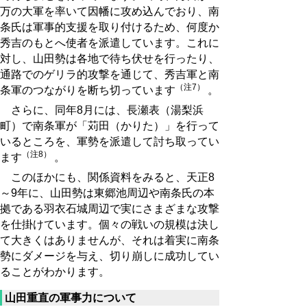
万の大軍を率いて因幡に攻め込んでおり、南
条氏は軍事的支援を取り付けるため、何度か
秀吉のもとへ使者を派遣しています。これに
対し、山田勢は各地で待ち伏せを行ったり、
通路でのゲリラ的攻撃を通じて、秀吉軍と南
（注7）
条軍のつながりを断ち切っています
。
さらに、同年8月には、長瀬表（湯梨浜
町）で南条軍が「苅田（かりた）」を行って
いるところを、軍勢を派遣して討ち取ってい
（注8）
ます
。
このほかにも、関係資料をみると、天正8
～9年に、山田勢は東郷池周辺や南条氏の本
拠である羽衣石城周辺で実にさまざまな攻撃
を仕掛けています。個々の戦いの規模は決し
て大きくはありませんが、それは着実に南条
勢にダメージを与え、切り崩しに成功してい
ることがわかります。
山田重直の軍事力について