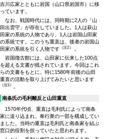
吉川広家とともに岩国（山口県岩国市）に移
っています。
なお、戦国時代には、同時期に2人の「山
田出雲守」が存在していました。1人は萩山
田家の系統の人物であり、1人は岩国山田家
の系統です。このうち重直は、後者の岩国山
（注2）
田家の系統を引く人物です
。
岩国徴古館には、山田家に伝来した100点
を超える文書が残されています。今回はこれ
らの文書をもとに、特に1580年前後の山田
重直の活動を取り上げてみたいと思います
（注3）
。
南条氏の毛利離反と山田重直
1570年代頃、重直は毛利氏によって南条
家に送り込まれ、奉行衆の一部を構成してい
ました。当時の重直は毛利氏と南条家を結ぶ
窓口的役割を担っていたと思われます。