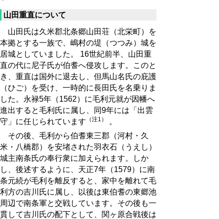
山田重直について
山田氏は久米郡北条郷山田荘（北栄町）を
本拠とする一族で、嶋村の堤（つつみ）城を
居城としていました。 16世紀前半、山田重
直の代に尼子氏が伯耆へ侵攻します。このと
き、重直は国外に退去し、但馬山名氏の庇護
（ひご）を受け、一時的に長田氏を名乗りま
した。永禄5年（1562）に毛利元就が因幡へ
進出すると毛利氏に属し、同9年には「出雲
（注1）
守」に任じられています
。
その後、毛利から伯耆東三郡（河村・久
米・八橋郡）を安堵された羽衣石（うえし）
城主南条氏の奉行衆に加えられます。しか
し、後述するように、天正7年（1579）に南
条元続が毛利を離反すると、家中を離れて毛
利方の吉川氏に属し、以後は東伯耆の東郷池
周辺で南条軍と交戦しています。その後も一
貫して吉川氏の配下として、関ヶ原合戦後は