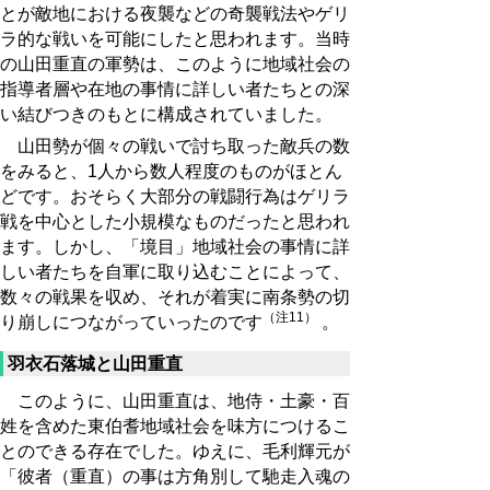
とが敵地における夜襲などの奇襲戦法やゲリ
ラ的な戦いを可能にしたと思われます。当時
の山田重直の軍勢は、このように地域社会の
指導者層や在地の事情に詳しい者たちとの深
い結びつきのもとに構成されていました。
山田勢が個々の戦いで討ち取った敵兵の数
をみると、1人から数人程度のものがほとん
どです。おそらく大部分の戦闘行為はゲリラ
戦を中心とした小規模なものだったと思われ
ます。しかし、「境目」地域社会の事情に詳
しい者たちを自軍に取り込むことによって、
数々の戦果を収め、それが着実に南条勢の切
（注11）
り崩しにつながっていったのです
。
羽衣石落城と山田重直
このように、山田重直は、地侍・土豪・百
姓を含めた東伯耆地域社会を味方につけるこ
とのできる存在でした。ゆえに、毛利輝元が
「彼者（重直）の事は方角別して馳走入魂の