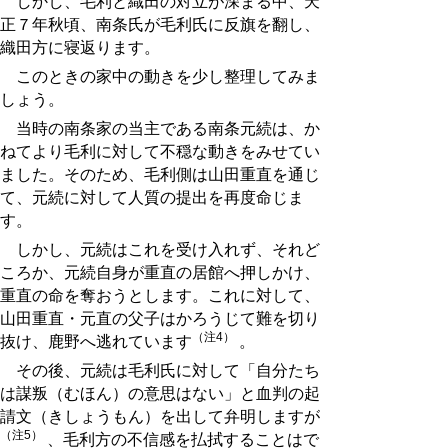
しかし、毛利と織田の対立が深まる中、天
正７年秋頃、南条氏が毛利氏に反旗を翻し、
織田方に寝返ります。
このときの家中の動きを少し整理してみま
しょう。
当時の南条家の当主である南条元続は、か
ねてより毛利に対して不穏な動きをみせてい
ました。そのため、毛利側は山田重直を通じ
て、元続に対して人質の提出を再度命じま
す。
しかし、元続はこれを受け入れず、それど
ころか、元続自身が重直の居館へ押しかけ、
重直の命を奪おうとします。これに対して、
山田重直・元直の父子はかろうじて難を切り
（注4）
抜け、鹿野へ逃れています
。
その後、元続は毛利氏に対して「自分たち
は謀叛（むほん）の意思はない」と血判の起
請文（きしょうもん）を出して弁明しますが
（注5）
、毛利方の不信感を払拭することはで