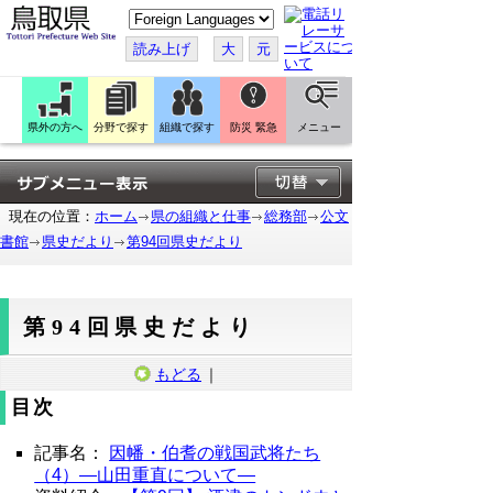
こ
の
ペ
読み上げ
大
元
ー
ジ
を
翻
訳
県外の方へ
分野で探す
組織で探す
防災 緊急
メニュー
す
る
現在の位置：
ホーム
県の組織と仕事
総務部
公文
書館
県史だより
第94回県史だより
第94回県史だより
もどる
｜
目次
記事名：
因幡・伯耆の戦国武将たち
（4）―山田重直について―