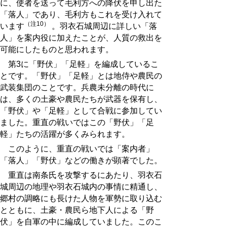
に、使者を送って毛利方への降伏を申し出た
「落人」であり、毛利方もこれを受け入れて
（注10）
います
。羽衣石城周辺に詳しい「落
人」を案内役に加えたことが、人質の救出を
可能にしたものと思われます。
第3に「野伏」「足軽」を編成しているこ
とです。「野伏」「足軽」とは地侍や農民の
武装集団のことです。兵農未分離の時代に
は、多くの土豪や農民たちが武器を保有し、
「野伏」や「足軽」として合戦に参加してい
ました。重直の戦いではこの「野伏」「足
軽」たちの活躍が多くみられます。
このように、重直の戦いでは「案内者」
「落人」「野伏」などの働きが顕著でした。
重直は南条氏を攻撃するにあたり、羽衣石
城周辺の地理や羽衣石城内の事情に精通し、
郷村の調略にも長けた人物を軍勢に取り込む
とともに、土豪・農民ら地下人による「野
伏」を自軍の中に編成していました。このこ