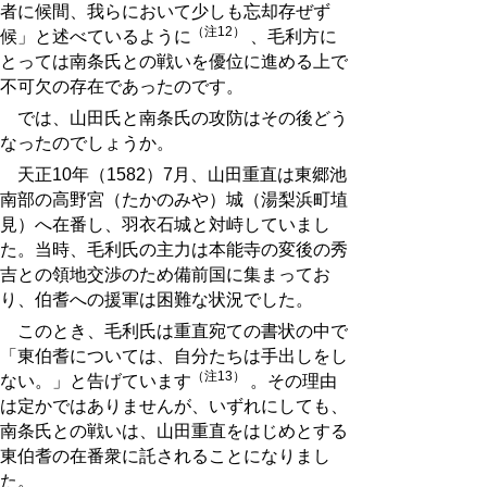
者に候間、我らにおいて少しも忘却存ぜず
（注12）
候」と述べているように
、毛利方に
とっては南条氏との戦いを優位に進める上で
不可欠の存在であったのです。
では、山田氏と南条氏の攻防はその後どう
なったのでしょうか。
天正10年（1582）7月、山田重直は東郷池
南部の高野宮（たかのみや）城（湯梨浜町埴
見）へ在番し、羽衣石城と対峙していまし
た。当時、毛利氏の主力は本能寺の変後の秀
吉との領地交渉のため備前国に集まってお
り、伯耆への援軍は困難な状況でした。
このとき、毛利氏は重直宛ての書状の中で
「東伯耆については、自分たちは手出しをし
（注13）
ない。」と告げています
。その理由
は定かではありませんが、いずれにしても、
南条氏との戦いは、山田重直をはじめとする
東伯耆の在番衆に託されることになりまし
た。