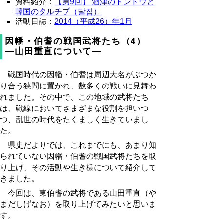
資料紹介：
【第9回】 酒津のトンドウと
韓国のタルチプ（달집）
活動日誌：
2014（平成26）年1月
因幡・伯耆の戦国武将たち（4）
―山田重直について―
戦国時代の因幡・伯耆は周辺大名がぶつか
り合う狭間に置かれ、数多くの戦いに見舞わ
れました。その中で、この地域の武将たち
は、戦線においてさまざまな役割を担いつ
つ、乱世の時代をたくましく生きていまし
た。
県史だよりでは、これまでにも、あまり知
られていない因幡・伯耆の戦国武将たちを取
り上げ、その活動や生き様について紹介して
きました。
今回は、東伯耆の武将である山田重直（や
まだしげなお）を取り上げてみたいと思いま
す。