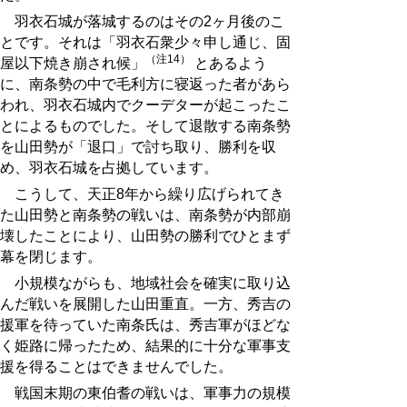
羽衣石城が落城するのはその2ヶ月後のこ
とです。それは「羽衣石衆少々申し通じ、固
（注14）
屋以下焼き崩され候」
とあるよう
に、南条勢の中で毛利方に寝返った者があら
われ、羽衣石城内でクーデターが起こったこ
とによるものでした。そして退散する南条勢
を山田勢が「退口」で討ち取り、勝利を収
め、羽衣石城を占拠しています。
こうして、天正8年から繰り広げられてき
た山田勢と南条勢の戦いは、南条勢が内部崩
壊したことにより、山田勢の勝利でひとまず
幕を閉じます。
小規模ながらも、地域社会を確実に取り込
んだ戦いを展開した山田重直。一方、秀吉の
援軍を待っていた南条氏は、秀吉軍がほどな
く姫路に帰ったため、結果的に十分な軍事支
援を得ることはできませんでした。
戦国末期の東伯耆の戦いは、軍事力の規模