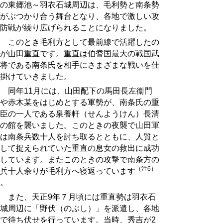
の東郷池～羽衣石城周辺は、毛利勢と南条勢
がぶつかり合う舞台となり、各地で激しい攻
防戦が繰り広げられることになりました。
このとき毛利方として最前線で活躍したの
が山田重直です。重直は伯耆国最大の戦国武
将である南条氏を相手にさまざまな戦いを仕
掛けていきました。
同年11月には、山田配下の馬田長左衞門
や赤木某をはじめとする軍勢が、南条氏の重
臣の一人である泉養軒（せんようけん）長清
の館を襲いました。このときの夜襲で山田軍
は南条兵数十人を討ち取るとともに、人質と
して捉えられていた重直の息女の救出に成功
しています。またこのときの攻撃で南条方の
（注6）
兵十人余りが毛利方へ寝返っています
。
また、天正9年７月頃には重直勢は羽衣石
城周辺に「野伏（のぶし）」を派遣し、各地
で待ち伏せを行っています。当時、秀吉が2