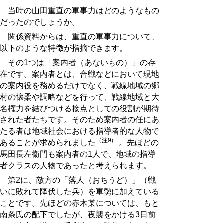
当時の山田重直の軍事力はどのようなもの
だったのでしょうか。
関係資料からは、重直の軍事力について、
以下のような特徴が指摘できます。
その1つは「案内者（あないもの）」の存
在です。案内者とは、合戦などにおいて現地
の案内役を務めるだけでなく、戦線地域の郷
村の懐柔や調略などを行って、戦線地域と大
名権力を結びつける接点としての役割が期待
された者たちです。そのため案内者の任にあ
たる者は地域社会における指導者的な人物で
（注9）
あることが求められました
。先ほどの
馬田長左衞門も案内者の1人で、地域の指導
者クラスの人物であったと考えられます。
第2に、敵方の「落人（おちうど）」（戦
いに敗れて降伏した兵）を軍勢に加えている
ことです。先ほどの赤木某については、もと
南条氏の配下でしたが、夜襲をかける3日前