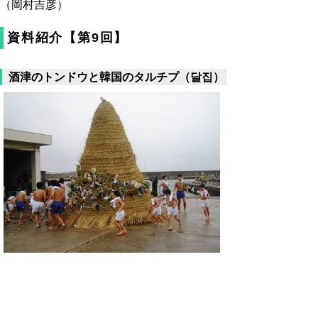
（岡村吉彦）
資料紹介【第9回】
酒津のトンドウと韓国のタルチプ（달집）
鳥取市酒津のトンドウ（2008年1月、県史編
さん室撮影）