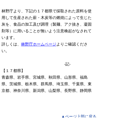
林野庁より、下記の１７都県で採取された原料を使
用して生産された薪・木炭等の燃焼によって生じた
灰を、食品の加工及び調理（製麺、アク抜き、凝固
剤等）に用いることが無いよう注意喚起がなされて
います。
詳しくは、
林野庁ホームページ
よりご確認くださ
い。
-記-
【１７都県】
青森県、岩手県、宮城県、秋田県、山形県、福島
県、茨城県、栃木県、群馬県、埼玉県、千葉県、東
京都、神奈川県、新潟県、山梨県、長野県、静岡県
▲ページ上部に戻る
と
個人情報保護
|
リンクについて
|
著作権に