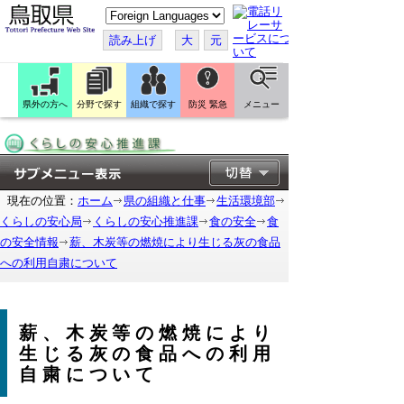
こ
の
ペ
読み上げ
大
元
ー
ジ
を
翻
訳
県外の方へ
分野で探す
組織で探す
防災 緊急
メニュー
す
る
現在の位置：
ホーム
県の組織と仕事
生活環境部
くらしの安心局
くらしの安心推進課
食の安全
食
の安全情報
薪、木炭等の燃焼により生じる灰の食品
への利用自粛について
薪、木炭等の燃焼により
生じる灰の食品への利用
自粛について