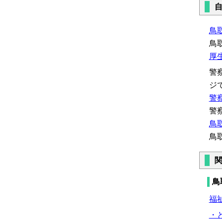
鳥
鳥
厚
警
ジ
警
警
鳥
鳥
鳥
福
・