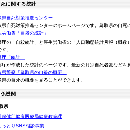
自死に関する統計
取県自死対策推進センター
取県自死対策推進センターのホームページです。鳥取県の自死
生労働省「自殺の統計」
察庁の「自殺統計」と厚生労働省の「人口動態統計月報（概数
です。
察庁「統計」
察庁が作成した統計のページです。最新の月別自死者数などを
取県警察「鳥取県の自殺の概要」
取県の自死の概要を見ることができます。
関係機関
取県
祉保健部健康医療局健康政策課
とっとりSNS相談事業