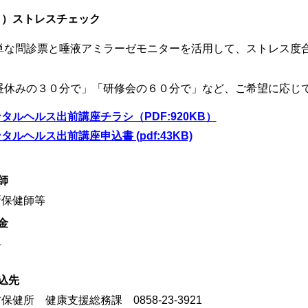
３）ストレスチェック
単な問診票と唾液アミラーゼモニターを活用して、ストレス度
昼休みの３０分で」「研修会の６０分で」など、ご希望に応じ
タルヘルス出前講座チラシ（PDF:920KB）
タルヘルス出前講座申込書 (pdf:43KB)
師
所保健師等
金
料
込先
保健所 健康支援総務課 0858-23-3921