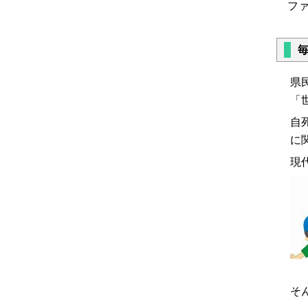
ファ
県
「
自
に
現
そ