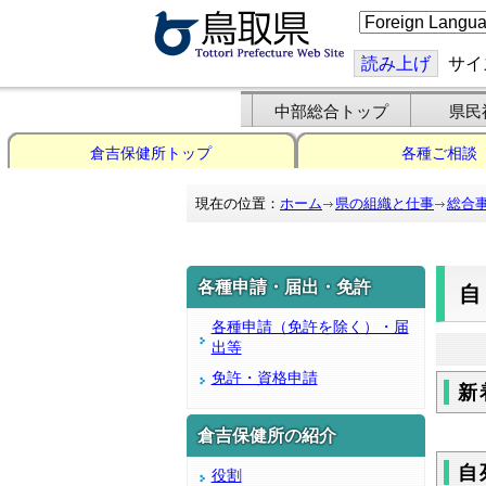
こ
の
ペ
ー
読み上げ
サイ
ジ
を
翻
中部総合トップ
県民
訳
す
倉吉保健所トップ
各種ご相談
る
現在の位置：
ホーム
県の組織と仕事
総合
各種申請・届出・免許
各種申請（免許を除く）・届
出等
免許・資格申請
新
倉吉保健所の紹介
自
役割