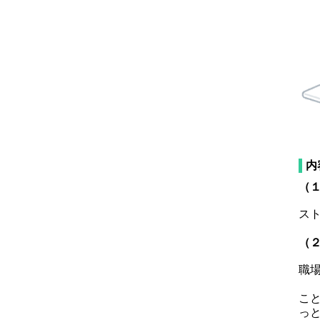
内
（
ス
（
職
＊
こ
っ