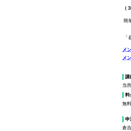
（
簡
「
メン
メン
講
当
料
無
申
倉吉