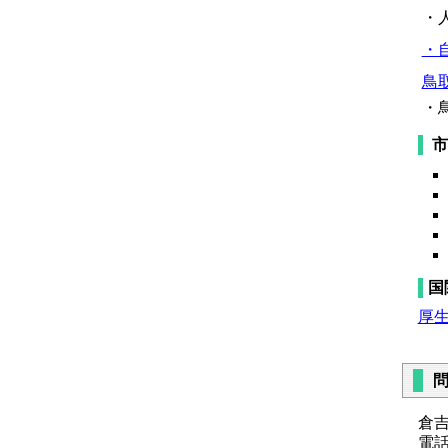
・
・
鳥
・
市
国
厚
倉
電話