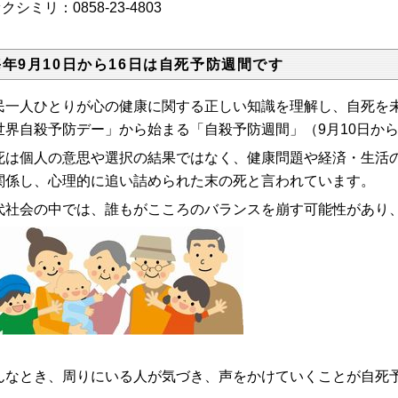
クシミリ：0858-23-4803
毎年9月10日から16日は自死予防週間です
民一人ひとりが心の健康に関する正しい知識を理解し、自死を未
世界自殺予防デー」から始まる「自殺予防週間」（9月10日から
死は個人の意思や選択の結果ではなく、健康問題や経済・生活
関係し、心理的に追い詰められた末の死と言われています。
代社会の中では、誰もがこころのバランスを崩す可能性があり
んなとき、周りにいる人が気づき、声をかけていくことが自死