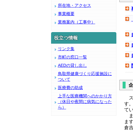
所在地・アクセス
事業概要
業務案内（工事中）
役立つ情報
リンク集
市町の窓口一覧
AEDの貸し出し
鳥取県健康づくり応援施設に
ついて
医療費の助成
上手な医療機関へのかかり方
ス
（休日や夜間に病気になった
す
ら）
て
ま
ま
倉