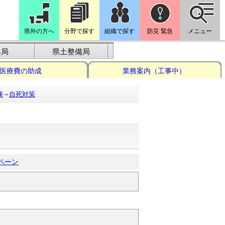
県外の方へ
分野で探す
組織で探す
防災 緊急
メニュー
林局
県土整備局
医療費の助成
業務案内（工事中）
康
自死対策
ペーン