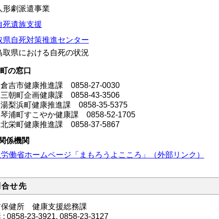
人形劇派遣事業
自死遺族支援
取県自死対策推進センター
鳥取県における自死の状況
町の窓口
倉吉市健康推進課
0858-27-0030
三朝町企画健康課
0858-43-3506
湯梨浜町健康推進課
0858-35-5375
琴浦町すこやか健康課
0858-52-1705
北栄町健康推進課
0858-37-5867
関係機関
生労働省ホームページ「まもろうよこころ」（外部リンク）
問合せ先
吉保健所 健康支援総務課
 :
0858-23-3921
,
0858-23-3127