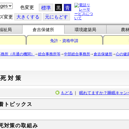
色変更
標準
黒
青
ズ変更
大
きくする
元
にもどす
福祉局
倉吉保健所
環境建築局
農
免許・資格申請
事務所（共通の機関）
総合事務所等
中部総合事務所
倉吉保健所
心の健
自死対策
もどる
｜
眠れてますか？睡眠キャン
着トピックス
死対策の取組み