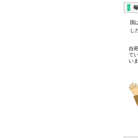
国
し
自
て
い