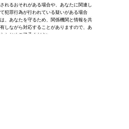
されるおそれがある場合や、あなたに関連し
て犯罪行為が行われている疑いがある場合
は、あなたを守るため、関係機関と情報を共
有しながら対応することがありますので、あ
らかじめご了承ください。
○SNSを活用した相談をより効果的なものと
するために、個人が特定されない形で相談内
容を公表する場合があります。
○いたずらはお止めください。例えば、「嘘
をつく」「違う人になりすます」「暴言やわ
いせつな発言」などの行為が確認された場
合、利用を制限する可能性があります。
○相談員とのやりとりについて、SNS等で流
出・拡散することはお控えください。
とっとりSNS相談事業に関するチラシ