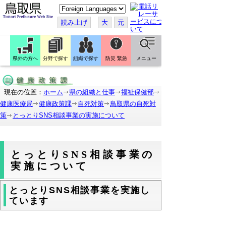
こ
の
ペ
読み上げ
大
元
ー
ジ
を
翻
訳
県外の方へ
分野で探す
組織で探す
防災 緊急
メニュー
す
る
現在の位置：
ホーム
県の組織と仕事
福祉保健部
健康医療局
健康政策課
自死対策
鳥取県の自死対
策
とっとりSNS相談事業の実施について
とっとりSNS相談事業の
実施について
とっとりSNS相談事業を実施し
ています