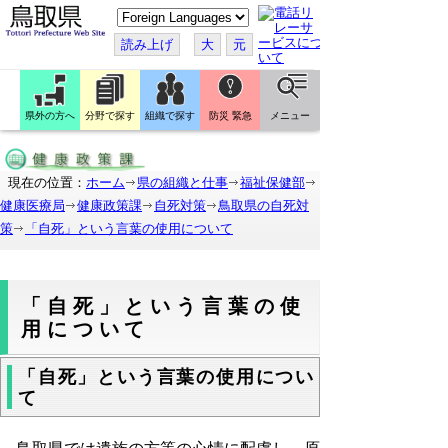
こ
の
ペ
読み上げ
大
元
ー
ジ
を
翻
訳
県外の方へ
分野で探す
組織で探す
防災 緊急
メニュー
す
る
現在の位置：
ホーム
県の組織と仕事
福祉保健部
健康医療局
健康政策課
自死対策
鳥取県の自死対
策
「自死」という言葉の使用について
「自死」という言葉の使
用について
「自死」という言葉の使用につい
て