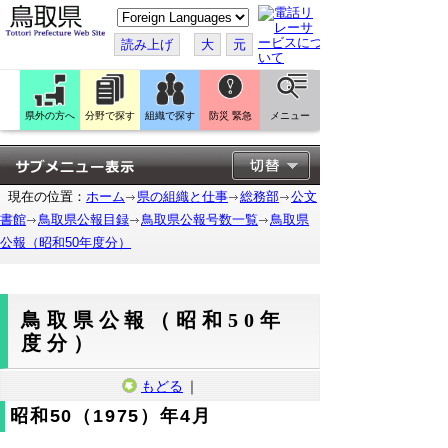
こ
の
ペ
読み上げ
大
元
ー
ジ
を
翻
訳
県外の方へ
分野で探す
組織で探す
防災 緊急
メニュー
す
る
現在の位置：
ホーム
県の組織と仕事
総務部
公文
書館
鳥取県公報目録
鳥取県公報号数一覧
鳥取県
公報（昭和50年度分）
鳥取県公報（昭和50年
度分）
もどる
｜
昭和50（1975）年4月