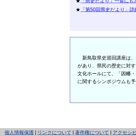
★
「県史だより」一覧にも
★
「第50回県史だより」詳
新鳥取県史巡回講座は、
があり、県民の歴史に対す
文化ホールにて、「因幡・
に関するシンポジウムも予
と
個人情報保護
|
リンクについて
|
著作権について
|
アクセシ