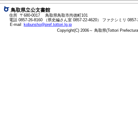
り
ネ
鳥取県立公文書館
ッ
住所 〒680-0017
鳥取県鳥取市尚徳町101
ト
電話
0857-26-8160
（県史編さん室
0857-22-4620
）
ファクシミリ 0857-2
E-mail
kobunsho@pref.tottori.lg.jp
へ
Copyright(C) 2006～ 鳥取県(Tottori Prefectu
の