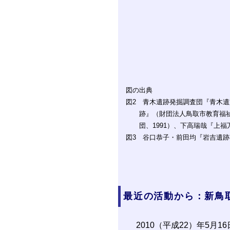
図の出典
図2 青木遺跡発掘調査団『青木遺
跡』（財団法人鳥取市教育福祉
団、1991）、下高瑞哉『上福
図3 谷口恭子・前田均『岩吉遺跡
最近の活動から：新鳥
2010（平成22）年5月1