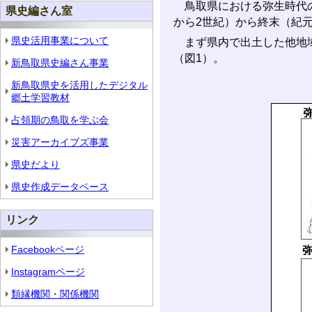
鳥取県における弥生時代の
県史編さん室
から2世紀）から終末（紀
県史活用事業について
まず県内で出土した他地域
（図1）。
新鳥取県史編さん事業
新鳥取県史を活用したデジタル
郷土学習教材
占領期の鳥取を学ぶ会
災害アーカイブズ事業
県史だより
県史作成データベース
リンク
Facebookページ
Instagramページ
類縁機関・関係機関