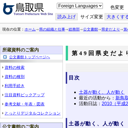
こ
色変更
の
ペ
ー
読み上げ
サイズ変更
大
きくす
ジ
を
翻
現在の位置：
ホーム
県の組織と仕事
総務部
公文書館
県史だより
第
訳
す
る
所蔵資料のご案内
第49回県史だよ
公文書館トップページへ
資料の検索
資料の種別
目次
利用手続き
土器が動く、人が動く
注目資料ピックアップ
最近の活動から：
新鳥
活動日誌：
2010（平成
参考文献・年表・図表
とっとりデジタルコレクション
土器が動く、人が動く
公文書館のご案内