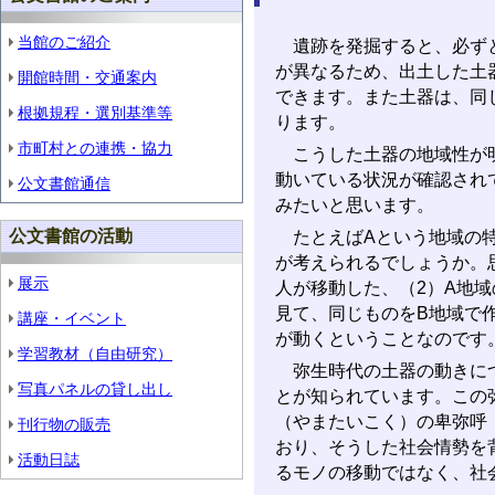
当館のご紹介
遺跡を発掘すると、必ずと
が異なるため、出土した土
開館時間・交通案内
できます。また土器は、同
根拠規程・選別基準等
ります。
市町村との連携・協力
こうした土器の地域性が明
動いている状況が確認され
公文書館通信
みたいと思います。
公文書館の活動
たとえばAという地域の特
が考えられるでしょうか。
展示
人が移動した、（2）A地域
見て、同じものをB地域で
講座・イベント
が動くということなのです
学習教材（自由研究）
弥生時代の土器の動きにつ
写真パネルの貸し出し
とが知られています。この
（やまたいこく）の卑弥呼
刊行物の販売
おり、そうした社会情勢を
活動日誌
るモノの移動ではなく、社