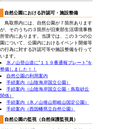
自然公園における許認可・施設整備
鳥取県内には、自然公園が７箇所あります
が、そのうちの３箇所が旧東部生活環境事務
所管内にあります。当課では、この３つの公
園について、公園内におけるイベント開催等
の行為に対する許認可等や施設整備を行って
います。
氷ノ山登山道に”１１９番通報プレート”を
整備しました！！
自然公園の利用案内
手続案内（山陰海岸国立公園）
手続案内（山陰海岸国立公園・鳥取砂丘
関係）
手続案内（氷ノ山後山那岐山国定公園）
手続案内（西因幡県立自然公園）
自然公園の監視（自然保護監視員）