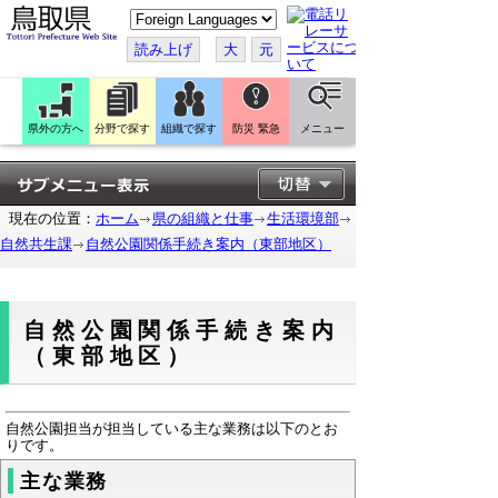
こ
の
ペ
読み上げ
大
元
ー
ジ
を
翻
訳
県外の方へ
分野で探す
組織で探す
防災 緊急
メニュー
す
る
現在の位置：
ホーム
県の組織と仕事
生活環境部
自然共生課
自然公園関係手続き案内（東部地区）
自然公園関係手続き案内
（東部地区）
自然公園担当が担当している主な業務は以下のとお
りです。
主な業務