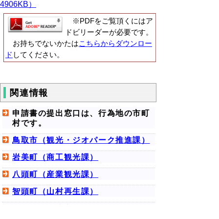
4906KB）
※PDFをご覧頂くにはア
ドビリーダーが必要です。
お持ちでないかたは
こちらからダウンロー
ド
してください。
関連情報
申請書の提出窓口は、行為地の市町
村です。
鳥取市（観光・ジオパーク推進課）
岩美町（商工観光課）
八頭町（産業観光課）
智頭町（山村再生課）
若桜町（経済産業課）