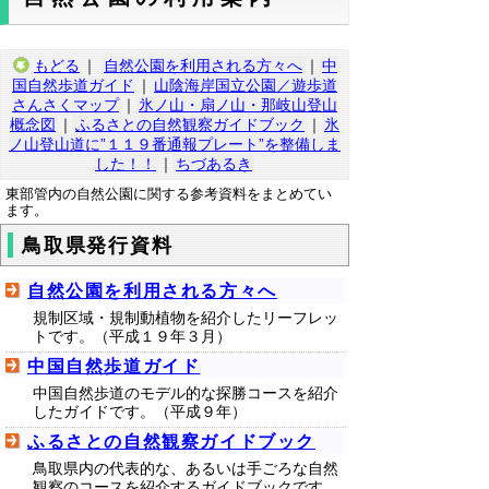
もどる
｜
自然公園を利用される方々へ
｜
中
国自然歩道ガイド
｜
山陰海岸国立公園／遊歩道
さんさくマップ
｜
氷ノ山・扇ノ山・那岐山登山
概念図
｜
ふるさとの自然観察ガイドブック
｜
氷
ノ山登山道に”１１９番通報プレート”を整備しま
した！！
｜
ちづあるき
東部管内の自然公園に関する参考資料をまとめてい
ます。
鳥取県発行資料
自然公園を利用される方々へ
規制区域・規制動植物を紹介したリーフレッ
トです。（平成１９年３月）
中国自然歩道ガイド
中国自然歩道のモデル的な探勝コースを紹介
したガイドです。（平成９年）
ふるさとの自然観察ガイドブック
鳥取県内の代表的な、あるいは手ごろな自然
観察のコースを紹介するガイドブックです。