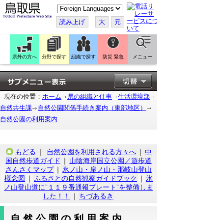
こ
の
ペ
読み上げ
大
元
ー
ジ
を
翻
訳
県外の方へ
分野で探す
組織で探す
防災 緊急
メニュー
す
る
現在の位置：
ホーム
県の組織と仕事
生活環境部
自然共生課
自然公園関係手続き案内（東部地区）
自然公園の利用案内
もどる
｜
自然公園を利用される方々へ
｜
中
国自然歩道ガイド
｜
山陰海岸国立公園／遊歩道
さんさくマップ
｜
氷ノ山・扇ノ山・那岐山登山
概念図
｜
ふるさとの自然観察ガイドブック
｜
氷
ノ山登山道に”１１９番通報プレート”を整備しま
した！！
｜
ちづあるき
自然公園の利用案内