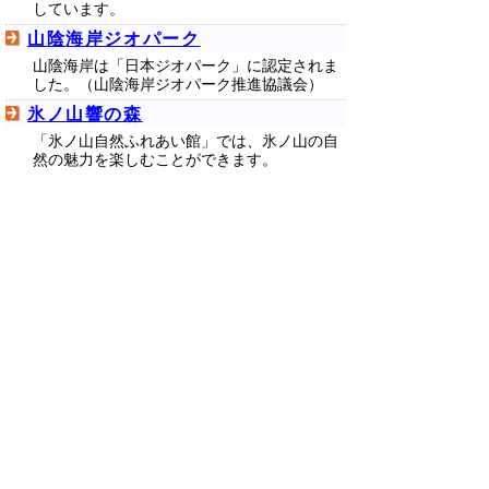
しています。
山陰海岸ジオパーク
山陰海岸は「日本ジオパーク」に認定されま
した。（山陰海岸ジオパーク推進協議会）
氷ノ山響の森
「氷ノ山自然ふれあい館」では、氷ノ山の自
然の魅力を楽しむことができます。
鳥取県積雪情報観測システム「とっ
とり雪みちNavi」
県内観測点における積雪情報及びライブカメ
ラ映像が公開されています（冬季限定）（道
路企画課）
自然大好きクラブ（環境省）
「自然大好きクラブ」は自然を愛するひとの
ためのネットッワークです。
▲ページ上部に戻る
と
個人情報保護
|
リンクについて
|
著作権に
り
ついて
|
アクセシビリティ