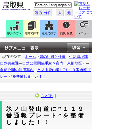
こ
の
ペ
読み上げ
大
元
ー
ジ
を
翻
訳
県外の方へ
分野で探す
組織で探す
防災 緊急
メニュー
す
る
現在の位置：
ホーム
県の組織と仕事
生活環境部
自然共生課
自然公園関係手続き案内（東部地区）
自然公園の利用案内
氷ノ山登山道に”１１９番通報プ
レート”を整備しました！！
もどる
｜
氷ノ山登山道に”１１９
番通報プレート”を整備
しました！！