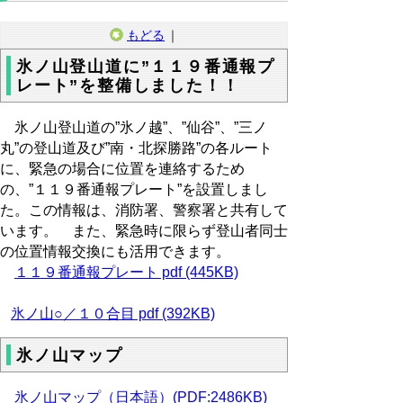
もどる
｜
氷ノ山登山道に”１１９番通報プ
レート”を整備しました！！
氷ノ山登山道の”氷ノ越”、”仙谷”、”三ノ
丸”の登山道及び”南・北探勝路”の各ルート
に、緊急の場合に位置を連絡するため
の、”１１９番通報プレート”を設置しまし
た。この情報は、消防署、警察署と共有して
います。 また、緊急時に限らず登山者同士
の位置情報交換にも活用できます。
１１９番通報プレート pdf (445KB)
氷ノ山○／１０合目 pdf (392KB)
氷ノ山マップ
氷ノ山マップ（日本語）(PDF:2486KB)