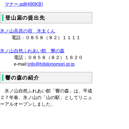
マナー.pdf(490KB)
登山届の提出先
氷ノ山高原の宿 氷太くん
電話：０８５８（８２）１１１１
氷ノ山自然ふれあい館 響の森
電話：０８５８（８２）１６２０
e-mail:
info@hibikinomori.gr.jp
響の森の紹介
氷ノ山自然ふれあい館「響の森」は、平成
２７年春、氷ノ山の「山の駅」としてリニュ
ーアルオープンしました。
団体の受け入れも可能となり、インタープ
リターによる自然体験プログラムも益々充実
しました。