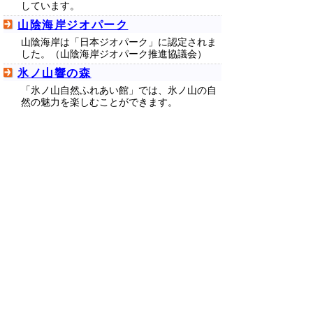
しています。
山陰海岸ジオパーク
山陰海岸は「日本ジオパーク」に認定されま
した。（山陰海岸ジオパーク推進協議会）
氷ノ山響の森
「氷ノ山自然ふれあい館」では、氷ノ山の自
然の魅力を楽しむことができます。
鳥取県積雪情報観測システム「とっ
とり雪みちNavi」
県内観測点における積雪情報及びライブカメ
ラ映像が公開されています（冬季限定）（道
路企画課）
自然大好きクラブ（環境省）
「自然大好きクラブ」は自然を愛するひとの
ためのネットッワークです。
▲ページ上部に戻る
と
個人情報保護
|
リンクについて
|
著作権に
り
ついて
|
アクセシビリティ