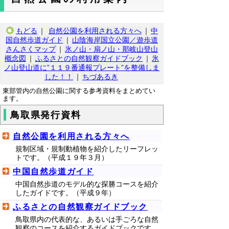
もどる
｜
自然公園を利用される方々へ
｜
中
国自然歩道ガイド
｜
山陰海岸国立公園／遊歩道
さんさくマップ
｜
氷ノ山・扇ノ山・那岐山登山
概念図
｜
ふるさとの自然観察ガイドブック
｜
氷
ノ山登山道に”１１９番通報プレート”を整備しま
した！！
｜
ちづあるき
東部管内の自然公園に関する参考資料をまとめてい
ます。
鳥取県発行資料
自然公園を利用される方々へ
規制区域・規制動植物を紹介したリーフレッ
トです。（平成１９年３月）
中国自然歩道ガイド
中国自然歩道のモデル的な探勝コースを紹介
したガイドです。（平成９年）
ふるさとの自然観察ガイドブック
鳥取県内の代表的な、あるいは手ごろな自然
観察のコースを紹介するガイドブックです。