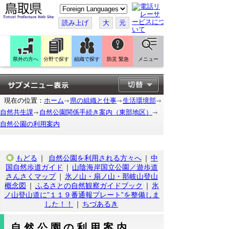
こ
の
ペ
読み上げ
大
元
ー
ジ
を
翻
訳
県外の方へ
分野で探す
組織で探す
防災 緊急
メニュー
す
る
現在の位置：
ホーム
県の組織と仕事
生活環境部
自然共生課
自然公園関係手続き案内（東部地区）
自然公園の利用案内
もどる
｜
自然公園を利用される方々へ
｜
中
国自然歩道ガイド
｜
山陰海岸国立公園／遊歩道
さんさくマップ
｜
氷ノ山・扇ノ山・那岐山登山
概念図
｜
ふるさとの自然観察ガイドブック
｜
氷
ノ山登山道に”１１９番通報プレート”を整備しま
した！！
｜
ちづあるき
自然公園の利用案内