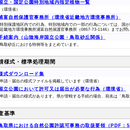
国立・国定公園特別地域内指定植物一覧
（環境省）
浦富自然保護官事務所（環境省近畿地方環境事務所）
特別保護地区内での行為、特別地域内での一部の行為については、国が
近畿地方環境事務所浦富自然保護官事務所（0857-73-1146）までお
手続案内（山陰海岸国立公園・鳥取砂丘関係）
鳥取砂丘における特例等をまとめています。
請様式・標準処理期間
様式ダウンロード集
申請・届出の様式ファイルを掲載しています（環境省）
国立公園において許可又は届出が必要な行為（環境省）
申請・届出の様式があります。県が管轄する手続の場合、宛名は「鳥取
査基準
鳥取県における自然公園許認可事務の取扱要領（PDF：5