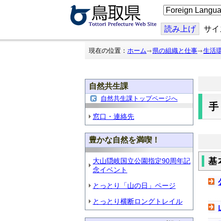
こ
の
ペ
ー
読み上げ
サイ
ジ
を
翻
現在の位置：
ホーム
県の組織と仕事
生活
訳
す
る
自然共生課
自然共生課トップページへ
窓口・連絡先
豊かな自然を満喫！
基
大山隠岐国立公園指定90周年記
念イベント
とっとり「山の日」ページ
とっとり横断ロングトレイル