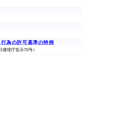
る行為の許可基準の特例
日環境庁告示70号）