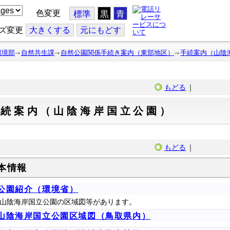
色変更
標準
黒
青
ズ変更
大
きくする
元
にもどす
環境部
自然共生課
自然公園関係手続き案内（東部地区）
手続案内（山陰
もどる
｜
手続案内（山陰海岸国立公園）
もどる
｜
本情報
公園紹介（環境省）
山陰海岸国立公園の区域図等があります。
山陰海岸国立公園区域図（鳥取県内）