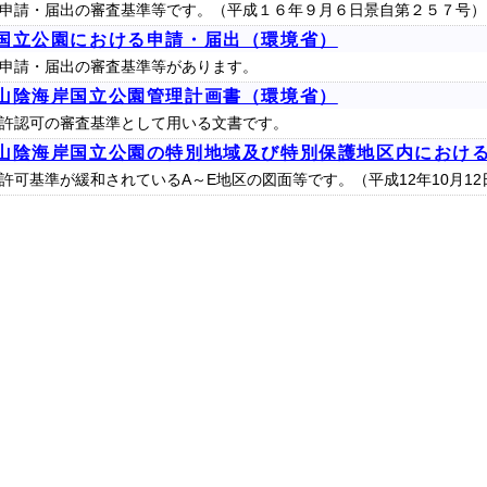
申請・届出の審査基準等です。（平成１６年９月６日景自第２５７号）
国立公園における申請・届出（環境省）
申請・届出の審査基準等があります。
山陰海岸国立公園管理計画書（環境省）
許認可の審査基準として用いる文書です。
山陰海岸国立公園の特別地域及び特別保護地区内におけ
許可基準が緩和されているA～E地区の図面等です。（平成12年10月12