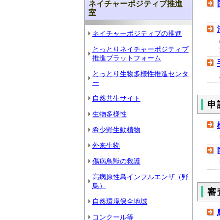
ネイチャーポジティブ推進
室
ネイチャーポジティブの推進
とっとりネイチャーポジティブ
推進プラットフォーム
とっとり生物多様性推進センタ
ー
自然共生サイト
申
生物多様性
希少野生動植物
外来生物
傷病鳥獣の救護
高病原性鳥インフルエンザ（野
鳥）
審
自然環境保全地域
コンクール等