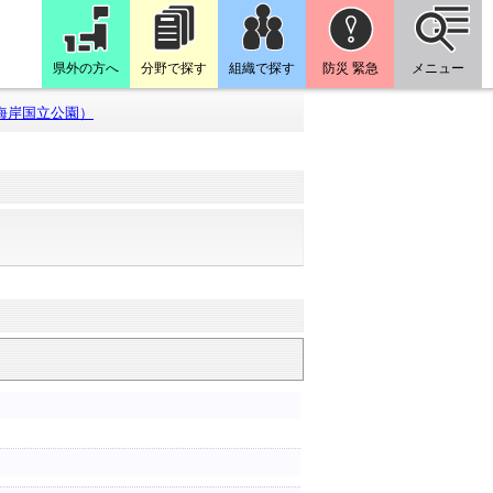
県外の方へ
分野で探す
組織で探す
防災 緊急
メニュー
海岸国立公園）