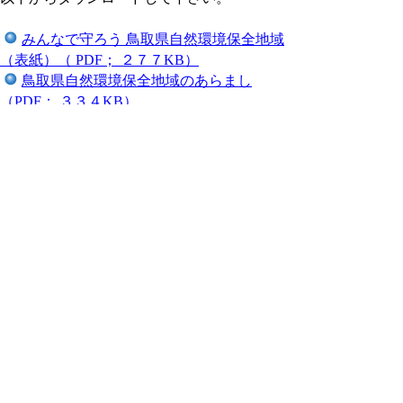
みんなで守ろう 鳥取県自然環境保全地域
（表紙）（ PDF； ２７７KB）
鳥取県自然環境保全地域のあらまし
（PDF； ３３４KB）
地域紹介（菅野・香取・松上）（ PDF；
３３４KB）
地域紹介（佐治・洗足山・北村権現）（
PDF； ３３３KB）
地域紹介（気高殿・鹿野河内・唐川）（
PDF； ３３２KB）
地域紹介（牧谷・笏賀・原池） （PDF；
３３２KB）
地域紹介（馬場・金華山・神戸上）
（PDF； ３５４KB）
位置図・鳥取県からのお願い・お問い合
わせ先 (pdf:447KB)
※PDFをご覧頂くにはアクロ