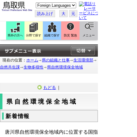
こ
の
ペ
読み上げ
大
元
ー
ジ
を
翻
訳
県外の方へ
分野で探す
組織で探す
防災 緊急
メニュー
す
る
現在の位置：
ホーム
県の組織と仕事
生活環境部
自然共生課
生物多様性
県自然環境保全地域
もどる
｜
県自然環境保全地域
新着情報
唐川県自然環境保全地域内に位置する国指