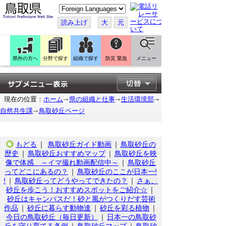
こ
の
ペ
読み上げ
大
元
ー
ジ
を
翻
訳
県外の方へ
分野で探す
組織で探す
防災 緊急
メニュー
す
る
現在の位置：
ホーム
県の組織と仕事
生活環境部
自然共生課
鳥取砂丘ページ
もどる
｜
鳥取砂丘ガイド動画
｜
鳥取砂丘の
歴史
｜
鳥取砂丘おすすめマップ
｜
鳥取砂丘を映
像で体感 ～イマ撮れ動画配信中～
｜
鳥取砂丘
ってどこにあるの？
｜
鳥取砂丘のここが日本一!
!
｜
鳥取砂丘ってどうやってできたの？
｜
さぁ、
砂丘を歩こう！おすすめスポットをご紹介☆
｜
砂丘はキャンバスだ！砂と風がつくりだす芸術
作品
｜
砂丘に暮らす動物達
｜
砂丘を彩る植物
｜
今日の鳥取砂丘（毎日更新）
｜
日本一の鳥取砂