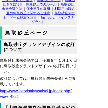
丘を守り育てる条例
｜
鳥取砂丘マップ
｜
鳥取砂
丘を学ぼう!!
｜
鳥取砂丘でのルール
｜
鳥取砂丘
未来会議とは
｜
保全再生の取組
｜
利活用の取組
｜
夏の鳥取砂丘に関するご注意
｜
鳥取砂丘スナ
ホ・ゲーム解放区宣言
｜
Insnagram（インスナ
グラム）
鳥取砂丘ページ
鳥取砂丘グランドデザインの改訂
について
鳥取砂丘未来会議では、令和８年１月１６日
に鳥取砂丘グランドデザインの改訂を行いま
した。
改訂については、鳥取砂丘未来会議HPに掲
載しています。
http://www.tottorisakyusaisei.jp/index.php?
view=4831
「山陰海岸国立公園鳥取砂丘ビジ