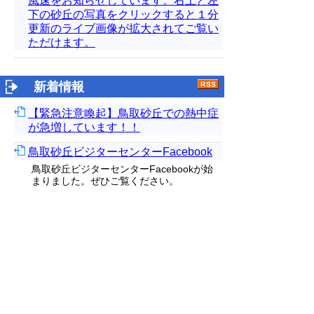
風速をお知らせしています。右上と左
下の砂丘の写真をクリックすると１分
更新のライブ画像が拡大されてご覧い
ただけます。
新着情報
【緊急注意喚起】鳥取砂丘での熱中症
が急増しています！！
鳥取砂丘ビジターセンターFacebook
鳥取砂丘ビジターセンターFacebookが始
まりました。ぜひご覧ください。
エリザハンミョウを保護しています
【外部リンク】
鳥取砂丘のオアシス周辺には、湿った砂地
に巣穴を作る「エリザハンミョウ」という
昆虫が生息していますが、昨年の少雨など
様々な影響により、この数が減少している
ため、オアシス周辺の生息地をロープで囲
み、エリザハンミョウを保護する取り組み
を始めています。