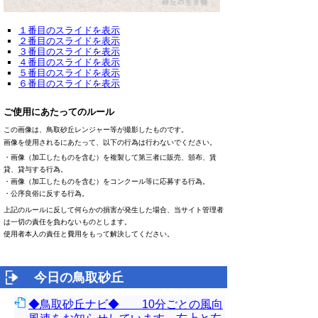
１番目のスライドを表示
２番目のスライドを表示
３番目のスライドを表示
４番目のスライドを表示
５番目のスライドを表示
６番目のスライドを表示
ご使用にあたってのルール
この画像は、鳥取砂丘レンジャー等が撮影したものです。
画像を使用されるにあたって、以下の行為は行わないでください。
・画像（加工したものを含む）を複製して第三者に販売、頒布、賃
貸、貸与する行為。
・画像（加工したものを含む）をコンクール等に応募する行為。
・公序良俗に反する行為。
上記のルールに反して何らかの損害が発生した場合、当サイト管理者
は一切の責任を負わないものとします。
使用者本人の責任と費用をもって解決してください。
今日の鳥取砂丘
◆鳥取砂丘ナビ◆ 10分ごとの風向