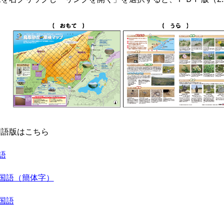
国語版はこちら
語
国語（簡体字）
国語