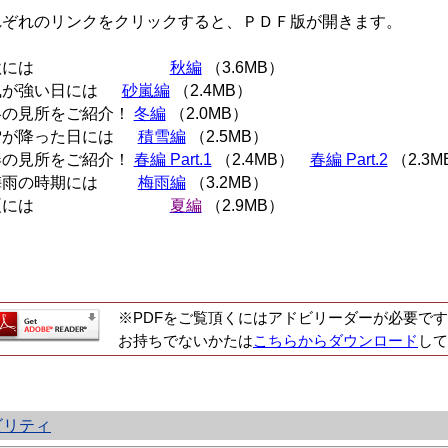
れぞれのリンクをクリックすると、ＰＤＦ版が開きます。
★秋には
秋編
（3.6MB）
風が強い日には
砂嵐編
（2.4MB）
冬の見所をご紹介！
冬編
（2.0MB）
雪が降った日には
積雪編
（2.5MB）
春の見所をご紹介！
春編 Part.1
（2.4MB）
春編 Part.2
（2.3M
梅雨の時期には
梅雨編
（3.2MB）
★夏には
夏編
（2.9MB）
※PDFをご覧頂くにはアドビリーダーが必要です
お持ちでないかたは
こちらからダウンロード
して
ビリティ