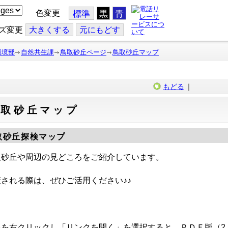
色変更
標準
黒
青
ズ変更
大
きくする
元
にもどす
環境部
自然共生課
鳥取砂丘ページ
鳥取砂丘マップ
もどる
｜
鳥取砂丘マップ
取砂丘探検マップ
取砂丘や周辺の見どころをご紹介しています。
される際は、ぜひご活用ください♪♪
を右クリックし「リンクを開く」を選択すると、ＰＤＦ版（2.