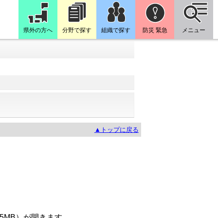
県外の方へ
分野で探す
組織で探す
防災 緊急
メニュー
▲トップに戻る
5MB）が開きます。