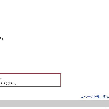
B）
。
ください。
▲ページ上部に戻る