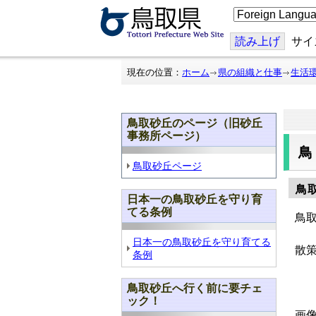
こ
の
ペ
ー
読み上げ
サイ
ジ
を
翻
現在の位置：
ホーム
県の組織と仕事
生活
訳
す
る
鳥取砂丘のページ（旧砂丘
事務所ページ）
鳥取砂丘ページ
鳥
日本一の鳥取砂丘を守り育
てる条例
鳥
日本一の鳥取砂丘を守り育てる
散策
条例
鳥取砂丘へ行く前に要チェ
ック！
画像