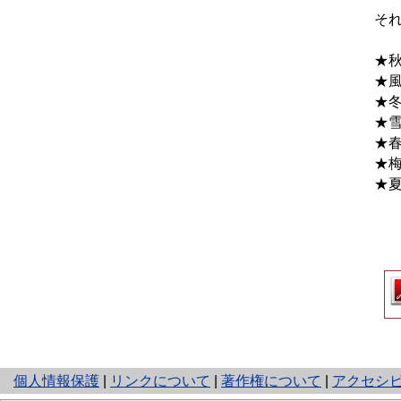
そ
★
★
★
★
★
と
個人情報保護
|
リンクについて
|
著作権について
|
アクセシ
り