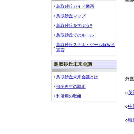
鳥取砂丘ガイド動画
鳥取砂丘マップ
鳥取砂丘を学ぼう!!
鳥取砂丘でのルール
鳥取砂丘スナホ・ゲーム解放区
宣言
鳥取砂丘未来会議
鳥取砂丘未来会議とは
外
保全再生の取組
○
英
利活用の取組
○
中
○
韓