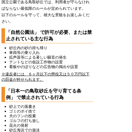
国立公園である鳥取砂丘では、利用者が守らなけれ
ばならない最低限のルールが定められています。
以下のルールを守って、雄大な景観をお楽しみくだ
さい。
「自然公園法」 で許可が必要、または禁
止されている主な行為
砂丘内の砂の持ち帰り
車両等の乗り入れ
拡声器等による著しい騒音の発生
テントなどの仮設工作物の設置
看板やのぼりなどの広告物の掲出や設置
※違反者には、６ヶ月以下の懲役又は５０万円以下
の罰金が科せられます。
「日本一の鳥取砂丘を守り育てる条
例」 で禁止されている行為
砂上での落書き
ゴミのポイ捨て
犬のフンの投棄
ゴルフの打ち放し
花火の発射
砂丘海浜での遊泳