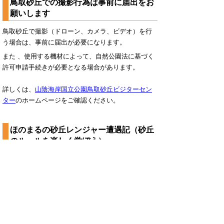
鳥取砂丘での撮影行為は事前に届出をお
願いします
鳥取砂丘で撮影（ドローン、カメラ、ビデオ）を行
う場合は、事前に届出が必要になります。
また 、使用する機材によって、自然公園法に基づく
許可申請手続きが必要となる場合があります。
詳しくは、
山陰海岸国立公園鳥取砂丘ビジターセン
ター
のホームページをご確認ください。
ほのまるの砂丘レンジャー遭遇記（砂丘
のルールを楽しく学ぼう）
【youtube】ほのまるの砂丘レンジャー遭遇記
▲ページ上部に戻る
と
個人情報保護
|
リンクについて
|
著作権に
り
ついて
|
アクセシビリティ