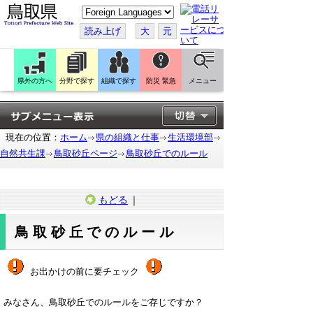
こ
の
ペ
読み上げ
大
元
ー
ジ
を
翻
訳
県外の方へ
分野で探す
組織で探す
防災 緊急
メニュー
す
る
現在の位置：
ホーム
県の組織と仕事
生活環境部
自然共生課
鳥取砂丘ページ
鳥取砂丘でのルール
もどる
｜
鳥取砂丘でのルール
お出かけの前に要チェック
みなさん、鳥取砂丘でのルールをご存じですか？