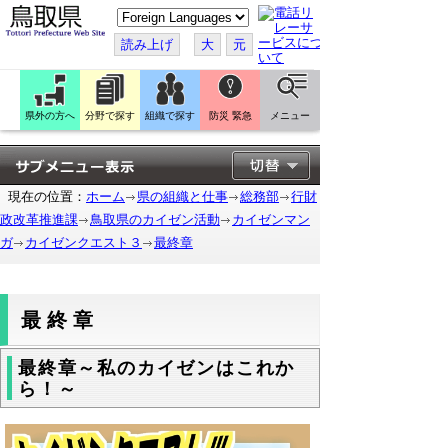
こ
の
ペ
読み上げ
大
元
ー
ジ
を
翻
訳
県外の方へ
分野で探す
組織で探す
防災 緊急
メニュー
す
る
現在の位置：
ホーム
県の組織と仕事
総務部
行財
政改革推進課
鳥取県のカイゼン活動
カイゼンマン
ガ
カイゼンクエスト３
最終章
最終章
最終章～私のカイゼンはこれか
ら！～