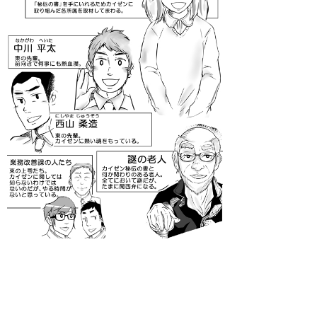
▲ページ上部に戻る
と
個人情報保護
|
リンクについて
|
著作権に