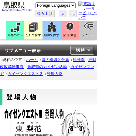
こ
の
ペ
読み上げ
大
元
ー
ジ
を
翻
訳
県外の方へ
分野で探す
組織で探す
防災 緊急
メニュー
す
る
現在の位置：
ホーム
県の組織と仕事
総務部
行財
政改革推進課
鳥取県のカイゼン活動
カイゼンマン
ガ
カイゼンクエスト３
登場人物
登場人物