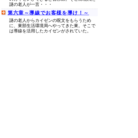
謎の老人が一言・・・
第六章～導線でお客様を導け！～
謎の老人からカイゼンの呪文をもらうため
に、東部生活環境局へやってきた東。そこで
は導線を活用したカイゼンがされていた。
第七章～見せる！魅せる？進行管理
～
東は何気ない上司の会話から、業務の流れを
表にして管理する「進行管理表」のことを知
る。最後のカードも揃い、いよいよカイゼン
秘伝の書を手にいれる
最終章～私のカイゼンはこれから！
～
カイゼン秘伝の書を手に入れるために取材を
続けていた東は、取材を通して感じた心の内
を話す。そこに、懐かしのあのキャラが登場
する・・・。カイゼンクエスト３感動の最終
章！
外伝～カイゼンガール登場！～
改善課から教育総務課に異動した東は、学生
たちの職場体験の引率を担当することになっ