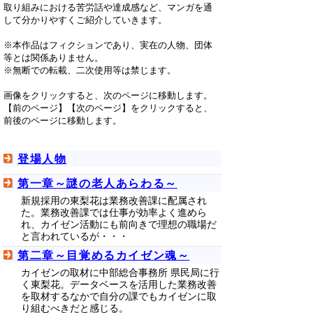
取り組みにおける苦労話や達成感など、マンガを通
して分かりやすくご紹介していきます。
※本作品はフィクションであり、実在の人物、団体
等とは関係ありません。
※無断での転載、二次使用等は禁じます。
画像をクリックすると、次のページに移動します。
【前のページ】【次のページ】をクリックすると、
前後のページに移動します。
登場人物
第一章～謎の老人あらわる～
新規採用の東梨花は業務改善課に配属され
た。業務改善課では仕事が効率よく進めら
れ、カイゼン活動にも前向きで理想の職場だ
と言われているが・・・
第二章～目覚めるカイゼン魂～
カイゼンの取材に中部総合事務所 県民局に行
く東梨花。データベースを活用した業務改善
を取材するなかで自分の課でもカイゼンに取
り組むべきだと感じる。