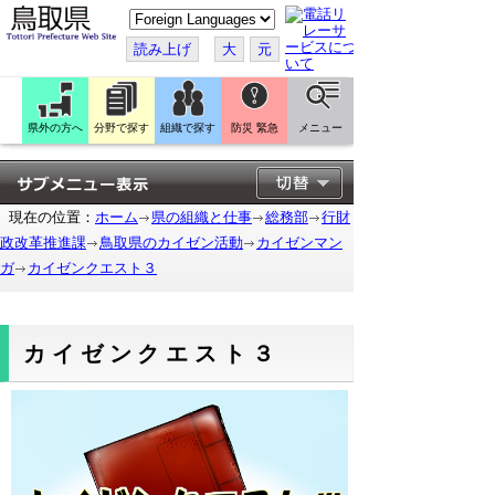
こ
の
ペ
読み上げ
大
元
ー
ジ
を
翻
訳
県外の方へ
分野で探す
組織で探す
防災 緊急
メニュー
す
る
現在の位置：
ホーム
県の組織と仕事
総務部
行財
政改革推進課
鳥取県のカイゼン活動
カイゼンマン
ガ
カイゼンクエスト３
カイゼンクエスト３