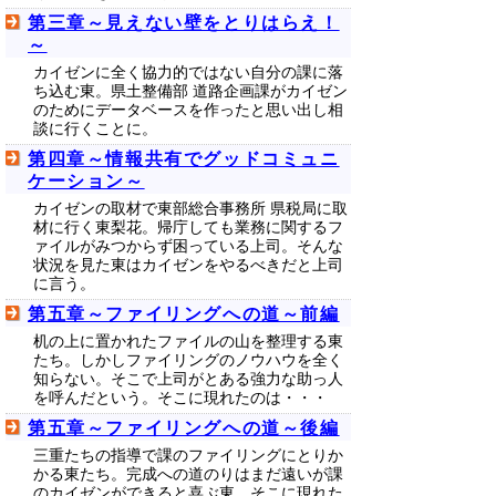
第三章～見えない壁をとりはらえ！
～
カイゼンに全く協力的ではない自分の課に落
ち込む東。県土整備部 道路企画課がカイゼン
のためにデータベースを作ったと思い出し相
談に行くことに。
第四章～情報共有でグッドコミュニ
ケーション～
カイゼンの取材で東部総合事務所 県税局に取
材に行く東梨花。帰庁しても業務に関するフ
ァイルがみつからず困っている上司。そんな
状況を見た東はカイゼンをやるべきだと上司
に言う。
第五章～ファイリングへの道～前編
机の上に置かれたファイルの山を整理する東
たち。しかしファイリングのノウハウを全く
知らない。そこで上司がとある強力な助っ人
を呼んだという。そこに現れたのは・・・
第五章～ファイリングへの道～後編
三重たちの指導で課のファイリングにとりか
かる東たち。完成への道のりはまだ遠いが課
のカイゼンができると喜ぶ東。そこに現れた