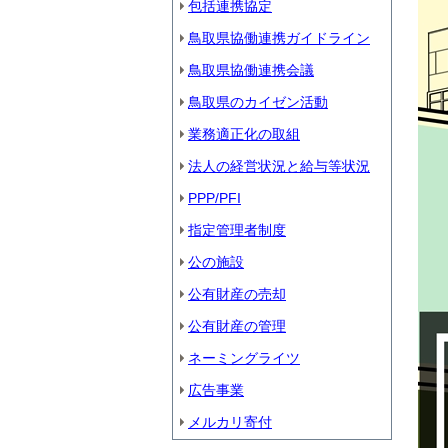
包括連携協定
鳥取県協働連携ガイドライン
鳥取県協働連携会議
鳥取県のカイゼン活動
業務適正化の取組
法人の経営状況と給与等状況
PPP/PFI
指定管理者制度
公の施設
公有財産の売却
公有財産の管理
ネーミングライツ
広告事業
メルカリ寄付