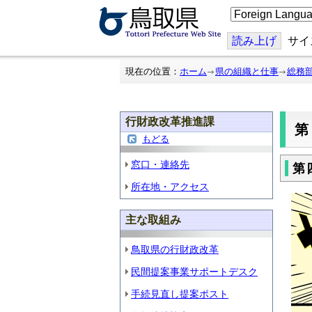
こ
の
ペ
ー
読み上げ
サイ
ジ
を
翻
現在の位置：
ホーム
県の組織と仕事
総務
訳
す
る
行財政改革推進課
もどる
窓口・連絡先
第
所在地・アクセス
主な取組み
鳥取県の行財政改革
民間提案事業サポートデスク
手続見直し提案ポスト