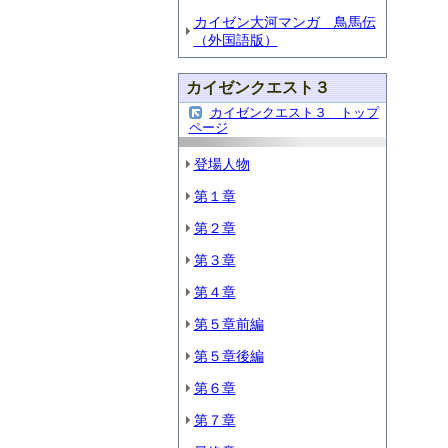
カイゼン大河マンガ 鳥馬伝
（外国語版）
カイゼンクエスト３
カイゼンクエスト３ トップ
ページ
登場人物
第１章
第２章
第３章
第４章
第５章前編
第５章後編
第６章
第７章