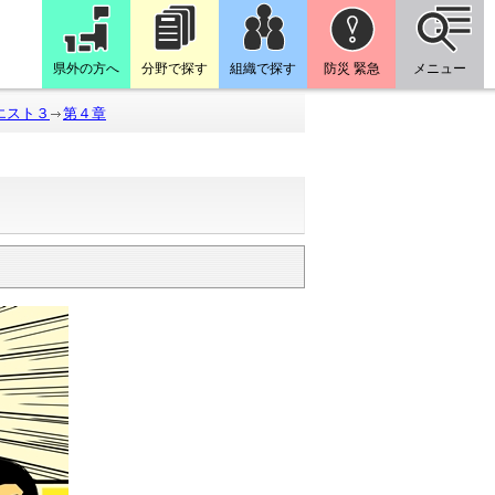
県外の方へ
分野で探す
組織で探す
防災 緊急
メニュー
エスト３
第４章