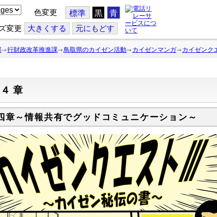
色変更
標準
黒
青
ズ変更
大
きくする
元
にもどす
部
行財政改革推進課
鳥取県のカイゼン活動
カイゼンマンガ
カイゼンク
第４章
四章～情報共有でグッドコミュニケーション～