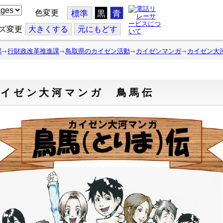
色変更
標準
黒
青
ズ変更
大
きくする
元
にもどす
部
行財政改革推進課
鳥取県のカイゼン活動
カイゼンマンガ
カイゼン大
カイゼン大河マンガ 鳥馬伝