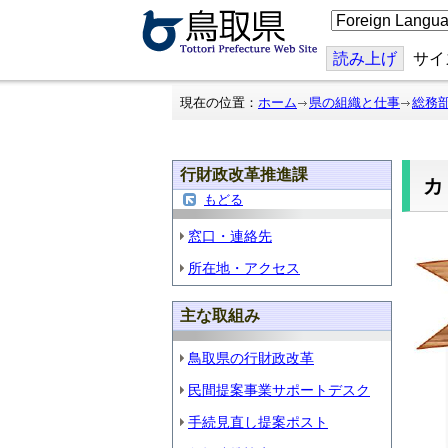
こ
の
ペ
ー
読み上げ
サイ
ジ
を
翻
現在の位置：
ホーム
県の組織と仕事
総務
訳
す
る
行財政改革推進課
もどる
窓口・連絡先
所在地・アクセス
主な取組み
鳥取県の行財政改革
民間提案事業サポートデスク
手続見直し提案ポスト