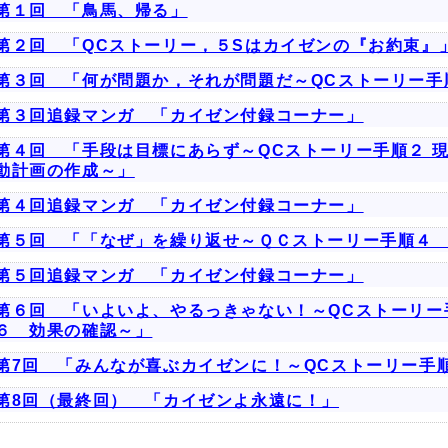
第１回 「鳥馬、帰る」
第２回 「QCストーリー，５Sはカイゼンの『お約束』
第３回 「何が問題か，それが問題だ～QCストーリー手
第３回追録マンガ 「カイゼン付録コーナー」
第４回 「手段は目標にあらず～QCストーリー手順２ 
動計画の作成～」
第４回追録マンガ 「カイゼン付録コーナー」
第５回 「「なぜ」を繰り返せ～ＱＣストーリー手順４
第５回追録マンガ 「カイゼン付録コーナー」
第６回 「いよいよ、やるっきゃない！～QCストーリー
６ 効果の確認～」
第7回 「みんなが喜ぶカイゼンに！～QCストーリー手
第8回（最終回） 「カイゼンよ永遠に！」