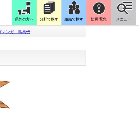
県外の方へ
分野で探す
組織で探す
防災 緊急
メニュー
河マンガ 鳥馬伝