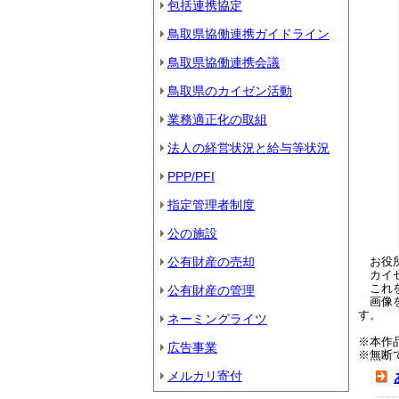
包括連携協定
鳥取県協働連携ガイドライン
鳥取県協働連携会議
鳥取県のカイゼン活動
業務適正化の取組
法人の経営状況と給与等状況
PPP/PFI
指定管理者制度
公の施設
公有財産の売却
お役所
カイゼ
これを
公有財産の管理
画像を
す。
ネーミングライツ
※本作
広告事業
※無断
メルカリ寄付