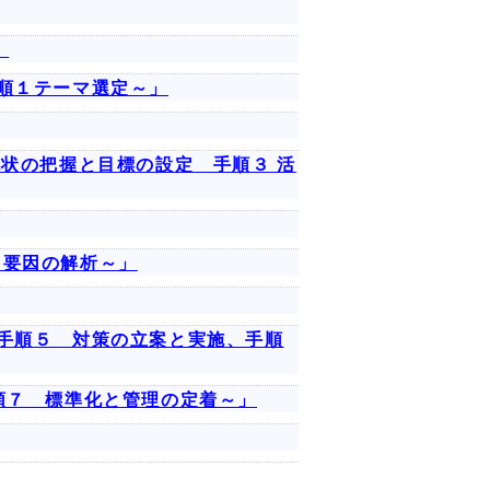
」
順１テーマ選定～」
現状の把握と目標の設定 手順３ 活
 要因の解析～」
手順５ 対策の立案と実施、手順
順７ 標準化と管理の定着～」