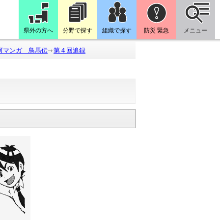
県外の方へ
分野で探す
組織で探す
防災 緊急
メニュー
河マンガ 鳥馬伝
第４回追録