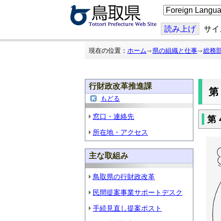
こ
の
ペ
ー
読み上げ
サイ
ジ
を
翻
現在の位置：
ホーム
県の組織と仕事
総務
訳
す
る
行財政改革推進課
もどる
窓口・連絡先
第
所在地・アクセス
主な取組み
鳥取県の行財政改革
民間提案事業サポートデスク
手続見直し提案ポスト