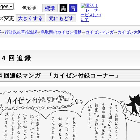
色変更
標準
黒
青
ズ変更
大
きくする
元
にもどす
部
行財政改革推進課
鳥取県のカイゼン活動
カイゼンマンガ
カイゼン大
第４回追録
４回追録マンガ 「カイゼン付録コーナー」