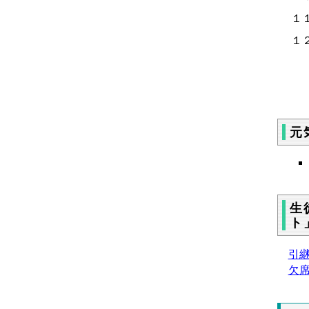
１
１
元
生
ト
引継
欠席