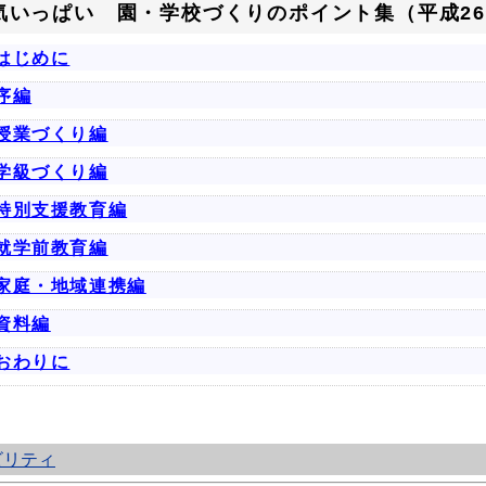
気いっぱい 園・学校づくりのポイント集（平成26
はじめに
序編
授業づくり編
学級づくり編
特別支援教育編
就学前教育編
家庭・地域連携編
資料編
おわりに
ビリティ