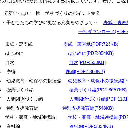
ために活用いただける情報を多数掲載しています。ぜひ、ご活
気いっぱい 園・学校づくりのポイント集 2
子どもたちの学びの更なる充実をめざして～
表紙・裏表紙(
一括ダウンロード(PDF:48
１ 表紙・裏表紙
表紙・裏表紙(PDF:723KB)
２ はじめに
はじめに(PDF:854KB)
３ 目次
目次(PDF:553KB)
４ 序編
序編(PDF:5803KB)
 幼児教育・幼保小の接続編
幼児教育・幼保小の接続編(PDF:
６ 授業づくり編
授業づくり編(PDF:8657KB)
７ 人間関係づくり編
人間関係づくり編(PDF:1101
８ 特別支援教育編
特別支援教育編(7548KB)
 学校・家庭・地域連携編
学校・家庭・地域連携編(PDF:2
１０ 資料編
資料編(PDF:3354KB)