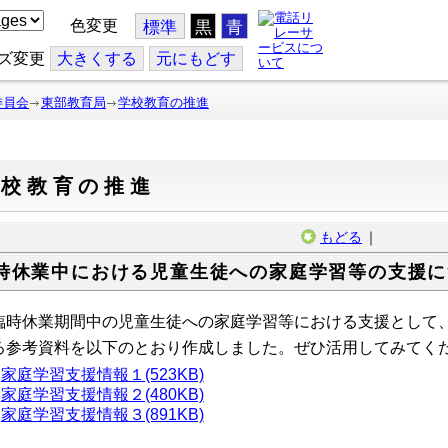
色変更
標準
黒
青
ズ変更
大
きくする
元
にもどす
委員会
東部教育局
学校教育の推進
学校教育の推進
もどる
｜
時休業中における児童生徒への家庭学習等の支援に
時休業期間中の児童生徒への家庭学習等における支援として、
る参考資料を以下のとおり作成しました。ぜひ活用してみてく
家庭学習支援情報１(523KB)
家庭学習支援情報２(480KB)
家庭学習支援情報３(891KB)