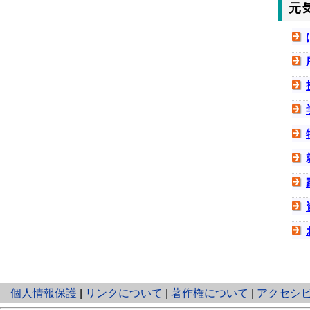
元
と
個人情報保護
|
リンクについて
|
著作権について
|
アクセシ
り