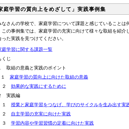
家庭学習の質向上をめざして」実践事例集
なさんの学校で、家庭学習について課題と感じていることは
。この事例集では、家庭学習の充実に向けて様々な取組を紹介
合った実践を見つけてください。
家庭学習に関する課題一覧
くじ
 取組の意義と実践のポイント
１
家庭学習の質向上に向けた取組の意義
２
効果的な実践にするために
 実践編
１
授業と家庭学習をつなげ、学びのサイクルを生み出す実
２
自主学習の充実に向けた実践
３
学習内容や学習習慣の定着に向けた実践