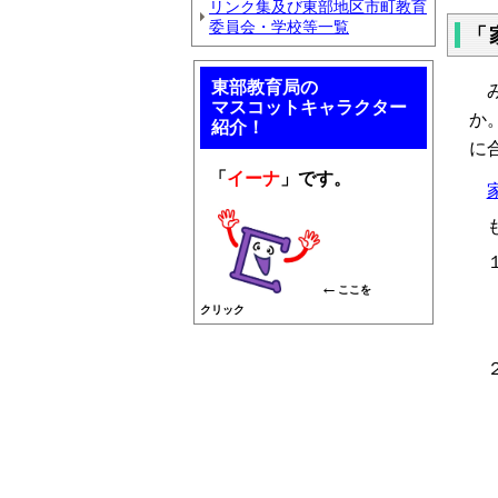
リンク集及び東部地区市町教育
委員会・学校等一覧
「
東部教育局の
み
マスコットキャラクター
か
紹介！
に
「
イーナ
」です。
も
１
←
ここを
クリック
２