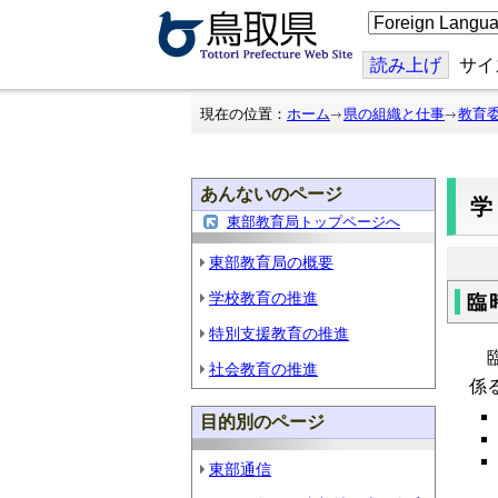
こ
の
ペ
ー
読み上げ
サイ
ジ
を
翻
現在の位置：
ホーム
県の組織と仕事
教育
訳
す
る
あんないのページ
東部教育局トップページへ
東部教育局の概要
学校教育の推進
臨
特別支援教育の推進
臨
社会教育の推進
係
目的別のページ
東部通信