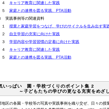
４
キャリア教育に関連した実践
５
家庭との連携を図る実践、PTA活動
 実践事例等の関連資料
１
授業と家庭学習をつなげ、学びのサイクルを生み出す実
２
自主学習の充実に向けた実践
３
学習内容や学習習慣の定着に向けた実践
４
キャリア教育に関連した実践
５
家庭との連携を図る実践、PTA活動
元気いっぱい 園・学校づくりの
子どもたちの学びの更なる充実をめざして～
部地区の各園・学校等の写真や実践事例を織り交ぜ、日々の授