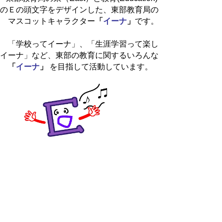
のＥの頭文字をデザインした、東部教育局の
マスコットキャラクター
「
イーナ
」
です。
「学校ってイーナ」、「生涯学習って楽し
イーナ」など、東部の教育に関するいろんな
「
イーナ
」
を目指して活動しています。
▲ページ上部に戻る
と
個人情報保護
|
リンクについて
|
著作権に
り
ついて
|
アクセシビリティ
ネ