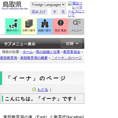
こ
の
ペ
読み上げ
大
元
ー
ジ
を
翻
訳
県外の方へ
分野で探す
組織で探す
防災 緊急
メニュー
す
る
現在の位置：
ホーム
県の組織と仕事
教育委員会
東部教育局
東部教育局の概要
「イーナ」のページ
「イーナ」のページ
もどる
｜
こんにちは。「イーナ」です！
東部教育局の東（East）と教育(Education)