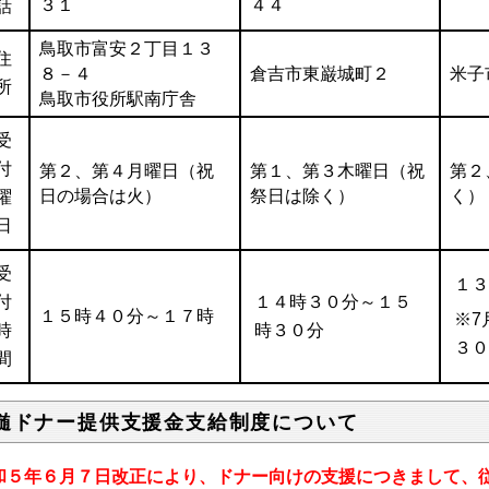
３１
４４
話
鳥取市富安２丁目１３
住
８－４
倉吉市東巌城町２
米子
所
鳥取市役所駅南庁舎
受
付
第２、第４月曜日（祝
第１、第３木曜日（祝
第２
日の場合は火）
祭日は除く）
く）
曜
日
受
１
付
１４時３０分～１５
１５時４０分～１７時
※7
時
時３０分
３
間
髄ドナー提供支援金支給制度について
和５年６月７日改正により、ドナー向けの支援につきまして、