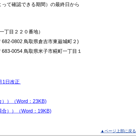
よって確認できる期間）の最終日から
。
町一丁目２２０番地）
-0802 鳥取県倉吉市東巌城町２)
3-0054 鳥取県米子市糀町一丁目１
5月1日改正
（Word：23KB)
）（Word：19KB)
▲ページ上部に戻る