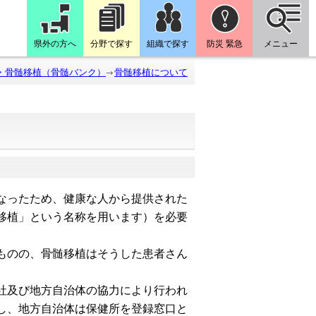
県外の方へ
分野で探す
組織で探す
防災 緊急
メニュー
・骨髄移植（骨髄バンク）
骨髄移植について
なったため、健康な人から提供された
移植」という名称を用います）を必要
ものの、骨髄移植はそうした患者さん
社及び地方自治体の協力により行われ
し、地方自治体は保健所を登録窓口と