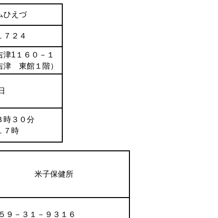
ムひえづ
１７２４
吉津1１６０－１
吉津 東館１階）
日
３時３０分
１７時
米子保健所
５９－３１－９３１６