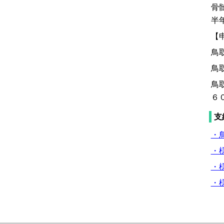
骨
半
【
鳥
鳥
鳥
６
支
・
・
・
・