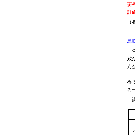
要
詳
（
鳥取
骨
致
ん
一
得
る
詳