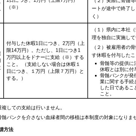
1日につき、1万円（上限7万円）
（２）実際に骨髄等
ナ
（※）
ートが途中で終了し
ー
く）
（１）県内に本社（
理を独自に実施して
付与した休暇1日につき、2万円（上
（２）被雇用者の骨
限14万円）。ただし、1日につき1
雇
す休暇を付与したこ
万円以上をドナーに支給（※）する
用
骨髄等の提供に
こと。 （支給しない場合は休暇１
主
休暇とは別に付
日につき、１万円（上限７万円）と
骨髄バンクが発
する。）
業に関する手続
した日であるこ
こと。
重複しての支給は行いません。
骨髄バンクを介さない血縁者間の移植は本制度の対象になりま
請方法