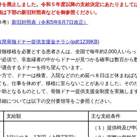
件を廃止しました。令和５年度以降の支給決定にあたりまして
細は下部の新旧対照表などを御参照ください。
参考）
新旧対照表（令和5年6月7日改正）
県骨髄ドナー提供支援金チラシ(pdf:1239KB)
髄移植を必要とする患者さんは、全国で毎年約2,000人いら
が必須で、非血縁者の中からドナーが見つかる確率は数百から
が適合するドナーを待ち望んでいます。
方で、ドナーは検査、入院などのため延べ８日ほど休まねばな
ても、仕事を休めず、移植に至らないことがありました。その
一助となるものとして、骨髄ドナー提供支援金制度を実施しま
細については以下の交付要領等をご参照ください。
支給額
主な支給条件
（１）提供時及び申
ド