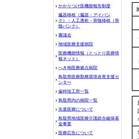
かかりつけ医機能報告制度
臓器移植（臓器・アイバン
ク）・人工透析・骨髄移植（骨
髄バンク）
審議会
地域医療支援病院
医療機能情報（とっとり医療情
報ネット）
へき地医療拠点病院
鳥取県医療勤務環境改善支援セ
ンター
歯科技工所一覧
鳥取県内の病院一覧
先進医療について
鳥取県地域医療介護総合確保基
金事業
医療広告について