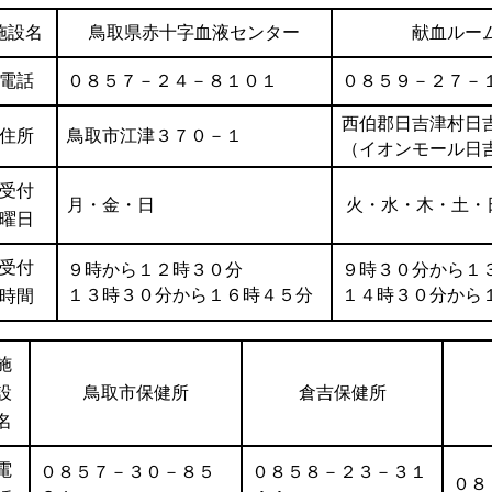
施設名
鳥取県赤十字血液センター
献血ルー
電話
０８５７－２４－８１０１
０８５９－２７－
西伯郡日吉津村日
住所
鳥取市江津３７０－１
（イオンモール日
受付
月・金・日
火・水・木・土・
曜日
受付
９時から１２時３０分
９時３０分から１
１３時３０分から１６時４５分
１４時３０分から
時間
施
設
鳥取市保健所
倉吉保健所
名
電
０８５７－３０－８５
０８５８－２３－３１
０８