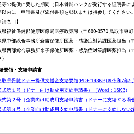
髄等の提供に要した期間（日本骨髄バンクが発行する証明書に
年以内に、申請書及び添付書類を郵送または持参してください
申請窓口】
取県福祉保健部健康医療局医療政策課（〒680-8570 鳥取市東
取県中部総合事務所倉吉保健所医薬・感染症対策課医薬担当（〒682
取県西部総合事務所米子保健所医薬・感染症対策課医薬担当（〒68
０）
給要領・支給申請書
鳥取県骨髄ドナー提供支援金支給要領(PDF:148KB)※令和7年
様式第１号（ドナー向け助成用支給申請書）（Word：16KB)
様式第２号（企業向け助成用支給申請書（ドナーに支給する場合））
様式第３号（企業向け助成用支給申請書（ドナーに支給しない場合）