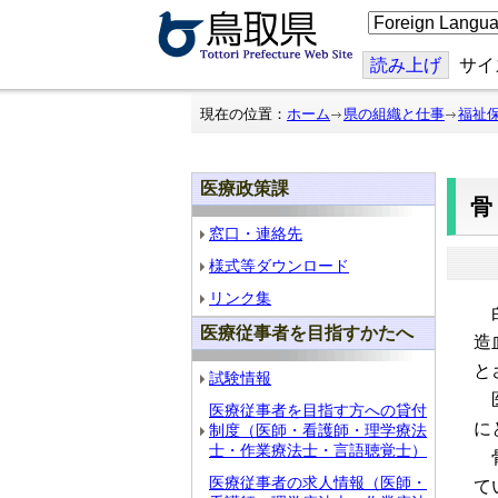
こ
の
ペ
ー
読み上げ
サイ
ジ
を
翻
現在の位置：
ホーム
県の組織と仕事
福祉
訳
す
る
医療政策課
窓口・連絡先
様式等ダウンロード
リンク集
白
医療従事者を目指すかたへ
造
と
試験情報
医
医療従事者を目指す方への貸付
に
制度（医師・看護師・理学療法
士・作業療法士・言語聴覚士）
骨
医療従事者の求人情報（医師・
て