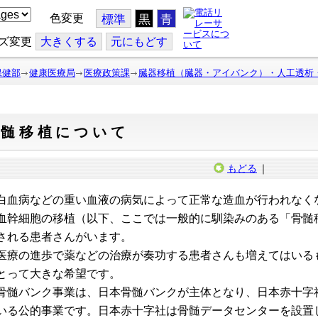
色変更
標準
黒
青
ズ変更
大
きくする
元
にもどす
保健部
健康医療局
医療政策課
臓器移植（臓器・アイバンク）・人工透析
骨髄移植について
もどる
｜
血病などの重い血液の病気によって正常な造血が行われなく
血幹細胞の移植（以下、ここでは一般的に馴染みのある「骨髄
される患者さんがいます。
療の進歩で薬などの治療が奏功する患者さんも増えてはいる
とって大きな希望です。
髄バンク事業は、日本骨髄バンクが主体となり、日本赤十字
いる公的事業です。日本赤十字社は骨髄データセンターを設置