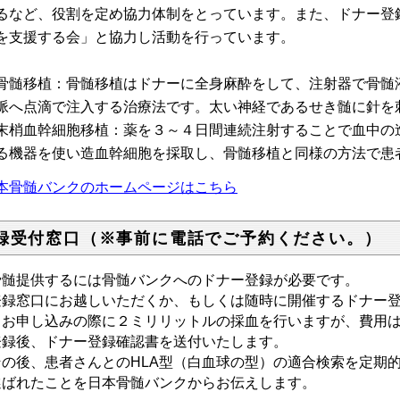
るなど、役割を定め協力体制をとっています。また、ドナー登
を支援する会」と協力し活動を行っています。
骨髄移植：骨髄移植はドナーに全身麻酔をして、注射器で骨髄
脈へ点滴で注入する治療法です。太い神経であるせき髄に針を
末梢血幹細胞移植：薬を３～４日間連続注射することで血中の
る機器を使い造血幹細胞を採取し、骨髄移植と同様の方法で患
本骨髄バンクのホームページはこちら
録受付窓口（※事前に電話でご予約ください。）
髄提供するには骨髄バンクへのドナー登録が必要です。
録窓口にお越しいただくか、もしくは随時に開催するドナー登
お申し込みの際に２ミリリットルの採血を行いますが、費用は
録後、ドナー登録確認書を送付いたします。
の後、患者さんとのHLA型（白血球の型）の適合検索を定期
選ばれたことを日本骨髄バンクからお伝えします。