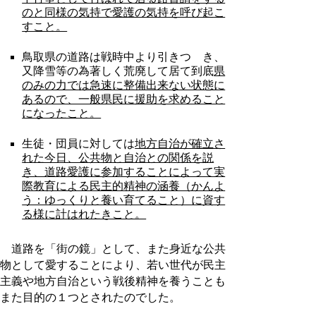
のと同様の気持で愛護の気持を呼び起こ
すこと。
鳥取県の道路は戦時中より引きつゞき、
又降雪等の為著しく荒廃して居て到底
県
のみの力では急速に整備出来ない状態に
あるので、一般県民に援助を求めること
になったこと。
生徒・団員に対しては
地方自治が確立さ
れた今日、公共物と自治との関係を説
き、道路愛護に参加することによって実
際教育による民主的精神の涵養（かんよ
う：ゆっくりと養い育てること）に資す
る様に計はれたきこと。
道路を「街の鏡」として、また身近な公共
物として愛することにより、若い世代が民主
主義や地方自治という戦後精神を養うことも
また目的の１つとされたのでした。