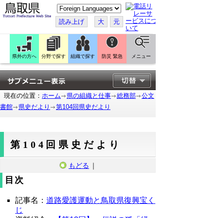
こ
の
ペ
読み上げ
大
元
ー
ジ
を
翻
訳
県外の方へ
分野で探す
組織で探す
防災 緊急
メニュー
す
る
現在の位置：
ホーム
県の組織と仕事
総務部
公文
書館
県史だより
第104回県史だより
第104回県史だより
もどる
｜
目次
記事名：
道路愛護運動と鳥取県復興宝く
じ