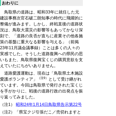
おわりに
鳥取県の道路は、昭和33年に就任した元
建設事務次官石破二朗知事の時代に飛躍的に
整備が進みます。しかし、終戦直後の道路状
況は、鳥取大震災の影響等もあってかなり深
刻で、「道路の良否が直ちに産業その他各施
策の基盤に重大なる影響を与える」（前掲
23年11月議会議事録）ことは多くの人々の
実感でした。そうした道路復興への県民の思
いもまた、鳥取県復興宝くじの購買意欲を支
えていたにちがいありません。
道路愛護運動は、現在は「鳥取県土木施設
（注9）
愛護ボランティア」
として受け継がれ
ています。今回は鳥取県で発行された宝くじ
を手がかりに、戦後の道路行政の出発点を振
り返ってみました。
（注1）
昭和24年1月14日鳥取県告示第22号
（注2）「県宝クジ引張だこ／売切れますと