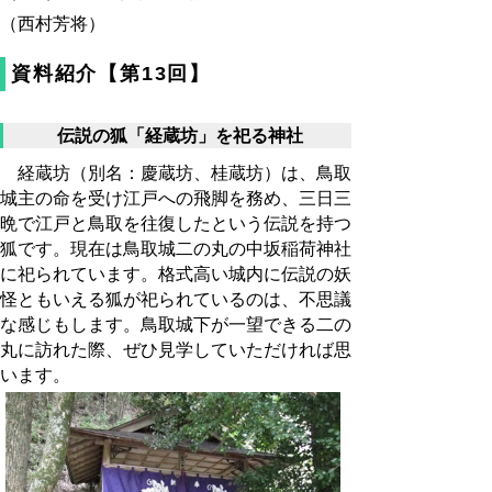
（西村芳将）
資料紹介【第13回】
伝説の狐「経蔵坊」を祀る神社
経蔵坊（別名：慶蔵坊、桂蔵坊）は、鳥取
城主の命を受け江戸への飛脚を務め、三日三
晩で江戸と鳥取を往復したという伝説を持つ
狐です。現在は鳥取城二の丸の中坂稲荷神社
に祀られています。格式高い城内に伝説の妖
怪ともいえる狐が祀られているのは、不思議
な感じもします。鳥取城下が一望できる二の
丸に訪れた際、ぜひ見学していただければ思
います。