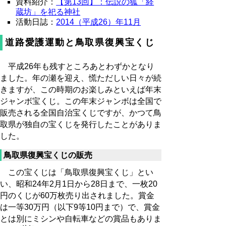
資料紹介：
【第13回】：伝説の狐「経
蔵坊」を祀る神社
活動日誌：
2014（平成26）年11月
道路愛護運動と鳥取県復興宝くじ
平成26年も残すところあとわずかとなり
ました。年の瀬を迎え、慌ただしい日々が続
きますが、この時期のお楽しみといえば年末
ジャンボ宝くじ。この年末ジャンボは全国で
販売される全国自治宝くじですが、かつて鳥
取県が独自の宝くじを発行したことがありま
した。
鳥取県復興宝くじの販売
この宝くじは「鳥取県復興宝くじ」とい
い、昭和24年2月1日から28日まで、一枚20
円のくじが60万枚売り出されました。賞金
は一等30万円（以下9等10円まで）で、賞金
とは別にミシンや自転車などの賞品もありま