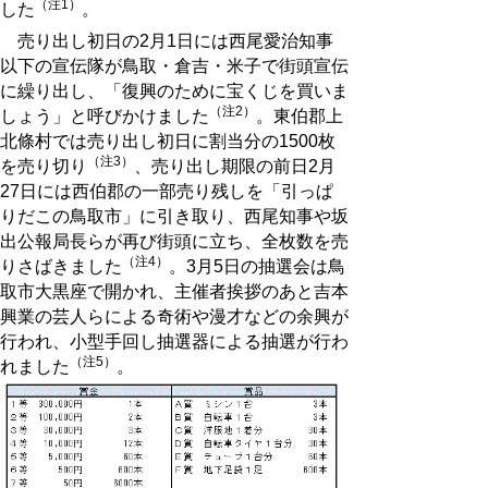
（注1）
した
。
売り出し初日の2月1日には西尾愛治知事
以下の宣伝隊が鳥取・倉吉・米子で街頭宣伝
に繰り出し、「復興のために宝くじを買いま
（注2）
しょう」と呼びかけました
。東伯郡上
北條村では売り出し初日に割当分の1500枚
（注3）
を売り切り
、売り出し期限の前日2月
27日には西伯郡の一部売り残しを「引っぱ
りだこの鳥取市」に引き取り、西尾知事や坂
出公報局長らが再び街頭に立ち、全枚数を売
（注4）
りさばきました
。3月5日の抽選会は鳥
取市大黒座で開かれ、主催者挨拶のあと吉本
興業の芸人らによる奇術や漫才などの余興が
行われ、小型手回し抽選器による抽選が行わ
（注5）
れました
。