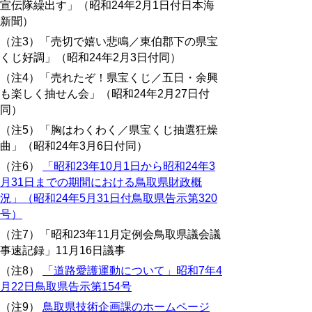
宣伝隊繰出す」（昭和24年2月1日付日本海
新聞）
（注3）「売切で嬉い悲鳴／東伯郡下の県宝
くじ好調」（昭和24年2月3日付同）
（注4）「売れたぞ！県宝くじ／五日・余興
も楽しく抽せん会」（昭和24年2月27日付
同）
（注5）「胸はわくわく／県宝くじ抽選狂燥
曲」（昭和24年3月6日付同）
（注6）
「昭和23年10月1日から昭和24年3
月31日までの期間における鳥取県財政概
況」（昭和24年5月31日付鳥取県告示第320
号）
（注7）「昭和23年11月定例会鳥取県議会議
事速記録」11月16日議事
（注8）
「道路愛護運動について」昭和7年4
月22日鳥取県告示第154号
（注9）
鳥取県技術企画課のホームページ