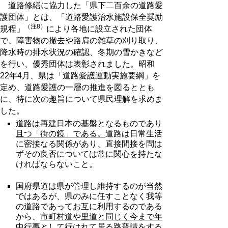
道路修繕に協力した「県下二百余の道路愛
護団体」とは、「道路愛護治水施設保全奨励
（注8）
規程」
により各地に設立された団体
で、障害物の撤去や路肩の雑草の刈り取り、
降水時の排水状況の確認、冬期の雪かきなど
を行い、優秀団体は表彰されました。昭和
22年4月、県は「道路愛護運動実施要綱」を
定め、道路愛護の一層の推進を図るととも
に、特に次の趣旨について県民理解を求めま
した。
道路は再建日本の基盤となるものであり
且つ「街の鏡」である。
道路は日常生活
に密接なる関係があり、直接間接を問は
ずその良否については常に関心を持たな
ければならないこと。
国府県道は県が管理し維持するのが当然
ではあるが、県のみに任すことなく我等
の道路であってお互に利用するのである
から、
市町村道や里道と同じく今まで年
中行事として行はれて居る路普請をする