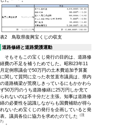
表2 鳥取県復興宝くじの収支
道路修繕と道路愛護運動
そもそもこの宝くじ発行の目的は、道路修
繕費の不足を補うためでした。昭和23年11
月定例県議会で50万円の土木費追加予算案
に関して質問に立った衣笠直市議員は、県内
の道路橋梁が荒廃しきっているにもかかわら
ず50万円のうち道路修繕に25万円しか充て
られないのは不十分だと主張。知事は道路修
繕の必要性を認識しながらも国費補助が得ら
れないため宝くじの発行を企画していると発
（注
表。議員各位に協力を求めたのでした
7）
。