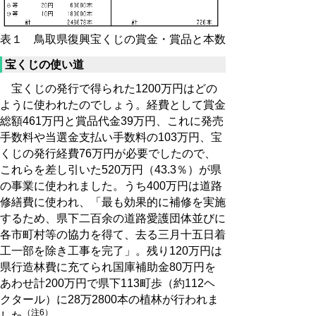
表１ 鳥取県復興宝くじの賞金・賞品と本数
宝くじの使い道
宝くじの発行で得られた1200万円はどの
ように使われたのでしょう。経費として賞金
総額461万円と賞品代金39万円、これに発売
手数料や当選金支払い手数料の103万円、宝
くじの発行経費76万円が必要でしたので、
これらを差し引いた520万円（43.3％）が県
の事業に使われました。うち400万円は道路
修繕費に使われ、「最も効果的に補修を実施
するため、県下二百余の道路愛護団体並びに
各市町村等の協力を得て、去る三月十五日着
工一部を除き工事を完了」。残り120万円は
県行造林費に充てられ国庫補助金80万円を
あわせ計200万円で県下113町歩（約112ヘ
クタール）に28万2800本の植林が行われま
（注6）
した
。