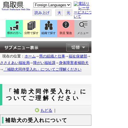
こ
の
ペ
読み上げ
大
元
ー
ジ
を
翻
訳
県外の方へ
分野で探す
組織で探す
防災 緊急
メニュー
す
る
現在の位置：
ホーム
県の組織と仕事
福祉保健部
ささえあい福祉局
障がい福祉課
身体障害者補助犬
「補助犬同伴受入れ」についてご理解ください
「補助犬同伴受入れ」に
ついてご理解ください
もどる
｜
補助犬の受入れについて