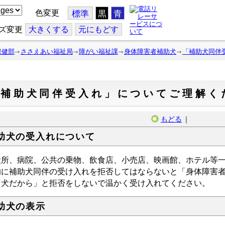
色変更
標準
黒
青
ズ変更
大
きくする
元
にもどす
保健部
ささえあい福祉局
障がい福祉課
身体障害者補助犬
「補助犬同伴
「補助犬同伴受入れ」についてご理解く
もどる
｜
助犬の受入れについて
所、病院、公共の乗物、飲食店、小売店、映画館、ホテル等一
的に補助犬同伴の受け入れを拒否してはならないと「身体障害
犬だから」と拒否をしないで温かく受け入れてください。
助犬の表示