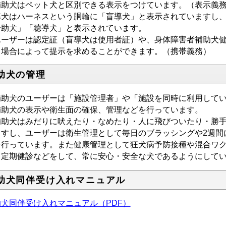
助犬はペット犬と区別できる表示をつけています。（表示義
導犬はハーネスという胴輪に「盲導犬」と表示されていますし
介助犬」「聴導犬」と表示されています。
ーザーは認定証（盲導犬は使用者証）や、身体障害者補助犬健
、場合によって提示を求めることができます。（携帯義務）
助犬の管理
助犬のユーザーは「施設管理者」や「施設を同時に利用してい
補助犬の表示や衛生面の確保、管理などを行っています。
助犬はみだりに吠えたり・なめたり・人に飛びついたり・勝手
ますし、ユーザーは衛生管理として毎日のブラッシングや2週間
を行っています。また健康管理として狂犬病予防接種や混合ワ
、定期健診などをして、常に安心・安全な犬であるようにして
助犬同伴受け入れマニュアル
助犬同伴受け入れマニュアル（PDF）