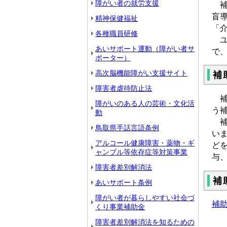
障がい者の就労支援
補
盲
精神保健福祉
「
各種職員研修
ユ
あいサポート運動（障がい者サ
で
ポーター）
高次脳機能障がい支援サイト
補
障害者虐待防止法
補
障がいのある人の芸術・文化活
う
動
補
鳥取県手話言語条例
い
アルコール健康障害・薬物・ギ
ど
ャンブル等依存症等対策事業
与
障害者差別解消法
補
あいサポート条例
障がい者が暮らしやすい社会づ
補
くり事業補助金
障害者差別解消法を知るための