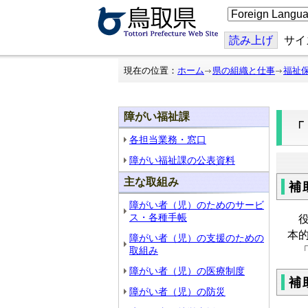
こ
の
ペ
ー
読み上げ
サイ
ジ
を
翻
現在の位置：
ホーム
県の組織と仕事
福祉
訳
す
る
障がい福祉課
各担当業務・窓口
障がい福祉課の公表資料
主な取組み
補
障がい者（児）のためのサービ
ス・各種手帳
役
本
障がい者（児）の支援のための
「
取組み
障がい者（児）の医療制度
補
障がい者（児）の防災