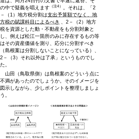
道は、同月24日付の文書で早速に返答、そ
（注4）
の中で疑義を唱えます
。それは、「2
－（1）地方税分割は
支出予算額でなく、地
方税の賦課科目によるべき
、2－（2）地方
税を資源とした動・不動産をも分割対象と
し、例えば松江一箇所のみに存在するもの等
はその資産価値を測り、応分に分割すべき
（島根案は分割しないことになっている）、
2－（3）それ以外は了承」というものでし
た。
山田（鳥取県側）は島根案のどういう点に
不満があったのでしょうか。そのイメージを
図示しながら、少しポイントを整理しましょ
う。