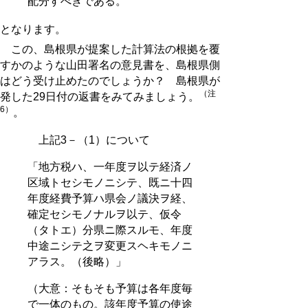
配分すべきである。
となります。
この、島根県が提案した計算法の根拠を覆
すかのような山田署名の意見書を、島根県側
はどう受け止めたのでしょうか？ 島根県が
（注
発した29日付の返書をみてみましょう。
6）
。
上記3－（1）について
「地方税ハ、一年度ヲ以テ経済ノ
区域トセシモノニシテ、既ニ十四
年度経費予算ハ県会ノ議決ヲ経、
確定セシモノナルヲ以テ、仮令
（タトエ）分県ニ際スルモ、年度
中途ニシテ之ヲ変更スヘキモノニ
アラス。（後略）」
（大意：そもそも予算は各年度毎
で一体のもの。該年度予算の使途