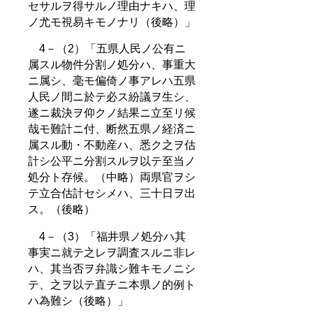
セサルヲ得サルノ理由ナキハ、理
ノ尤モ視易キモノナリ（後略）」
4－（2）「五県人民ノ公有ニ
属スル物件分割ノ処分ハ、事重大
ニ属シ、毫モ偏倚ノ事アレハ五県
人民ノ間ニ於テ必ス紛議ヲ生シ、
遂ニ裁決ヲ仰クノ結果ニ立至リ候
哉モ難計ニ付、断然五県ノ経済ニ
属スル動・不動産ハ、悉ク之ヲ估
計シ公平ニ分割スルヲ以テ至当ノ
処分ト存候。（中略）両県官ヲシ
テ立合估計セシメハ、三十日ヲ出
ス。（後略）
4－（3）「福井県ノ処分ハ其
事実ニ就テ之レヲ調査スルニ非レ
ハ、其当否ヲ弁識シ難キモノニシ
テ、之ヲ以テ直チニ本県ノ的例ト
ハ為難シ（後略）」