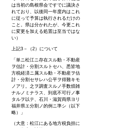
は当初の島根県会ですでに議決さ
れており、以後同一年度内はこれ
に従って予算は執行されるだけの
こと。県は分かれたが、今更これ
に変更を加える処置は至当ではな
い）
上記3－（2）について
「単ニ松江ニ存在スル動・不動産
ヲ估計・分割スルトセハ、悉皆地
方税経済ニ属スル動・不動産ヲ估
計・分割セサレハ公平ヲ得難キモ
ノアリ。之ヲ調査スルノ手数煩雑
ナルノミナラス、到底不可行ノ事
タルヲ以テ、石川・滋賀両県ヨリ
福井県エ分割ノ的例ニ準シ（以下
略）」
（大意：松江にある地方税負担に