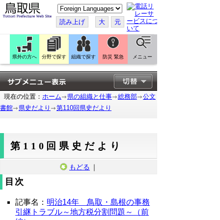
こ
の
ペ
読み上げ
大
元
ー
ジ
を
翻
訳
県外の方へ
分野で探す
組織で探す
防災 緊急
メニュー
す
る
現在の位置：
ホーム
県の組織と仕事
総務部
公文
書館
県史だより
第110回県史だより
第110回県史だより
もどる
｜
目次
記事名：
明治14年 鳥取・島根の事務
引継トラブル～地方税分割問題～（前