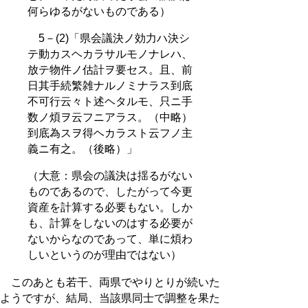
何らゆるがないものである）
5－(2)「県会議決ノ効力ハ決シ
テ動カスヘカラサルモノナレハ、
放テ物件ノ估計ヲ要セス。且、前
日其手続繁雑ナルノミナラス到底
不可行云々ト述ヘタルモ、只ニ手
数ノ煩ヲ云フニアラス。（中略）
到底為スヲ得ヘカラスト云フノ主
義ニ有之。（後略）」
（大意：県会の議決は揺るがない
ものであるので、したがって今更
資産を計算する必要もない。しか
も、計算をしないのはする必要が
ないからなのであって、単に煩わ
しいというのが理由ではない）
このあとも若干、両県でやりとりが続いた
ようですが、結局、当該県同士で調整を果た