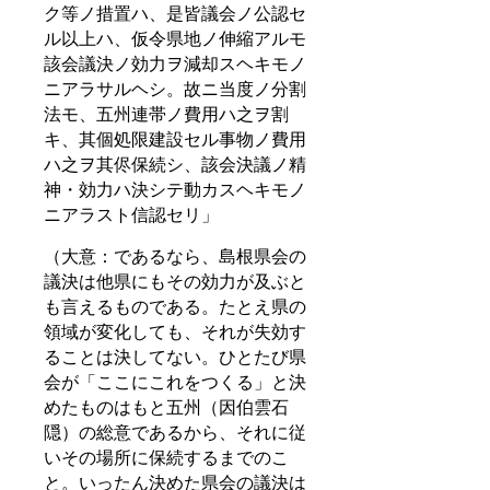
ク等ノ措置ハ、是皆議会ノ公認セ
ル以上ハ、仮令県地ノ伸縮アルモ
該会議決ノ効力ヲ減却スヘキモノ
ニアラサルヘシ。故ニ当度ノ分割
法モ、五州連帯ノ費用ハ之ヲ割
キ、其個処限建設セル事物ノ費用
ハ之ヲ其侭保続シ、該会決議ノ精
神・効力ハ決シテ動カスヘキモノ
ニアラスト信認セリ」
（大意：であるなら、島根県会の
議決は他県にもその効力が及ぶと
も言えるものである。たとえ県の
領域が変化しても、それが失効す
ることは決してない。ひとたび県
会が「ここにこれをつくる」と決
めたものはもと五州（因伯雲石
隠）の総意であるから、それに従
いその場所に保続するまでのこ
と。いったん決めた県会の議決は