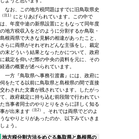
しようと思います。
なお、この地方税問題はすでに旧鳥取県史
（注1）
にとりあげられています。この中で
は、年度中途の新県設置にともなって同年度
の地方税収入をどのように分割するか鳥取・
島根両県で大きな見解の相違があったこと、
さらに両県がそれぞれどんな主張をし、裁定
の末どういう結果となったかについて、政府
に裁定を仰いだ際の中央の資料を元に、その
経過の概要が述べられています。
一方『鳥取県へ事務引渡書』には、政府に
伺をたてる以前に鳥取県と島根県の間で直接
交わされた文書が残されています。したがっ
て、政府裁定に持ち込む前段階で行われてい
た当事者同士のやりとりをさらに詳しく知る
（注2）
事が出来ます
。それでは両県でどのよ
うなやりとりがあったのか、以下みていきま
しょう。
地方税分割方法をめぐる鳥取県と島根県の