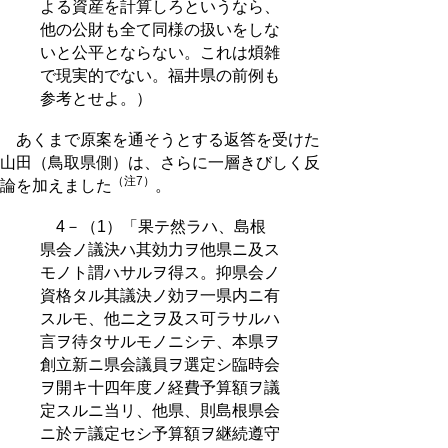
よる資産を計算しろというなら、
他の公財も全て同様の扱いをしな
いと公平とならない。これは煩雑
で現実的でない。福井県の前例も
参考とせよ。）
あくまで原案を通そうとする返答を受けた
山田（鳥取県側）は、さらに一層きびしく反
（注7）
論を加えました
。
4－（1）「果テ然ラハ、島根
県会ノ議決ハ其効力ヲ他県ニ及ス
モノト謂ハサルヲ得ス。抑県会ノ
資格タル其議決ノ効ヲ一県内ニ有
スルモ、他ニ之ヲ及ス可ラサルハ
言ヲ待タサルモノニシテ、本県ヲ
創立新ニ県会議員ヲ選定シ臨時会
ヲ開キ十四年度ノ経費予算額ヲ議
定スルニ当リ、他県、則島根県会
ニ於テ議定セシ予算額ヲ継続遵守