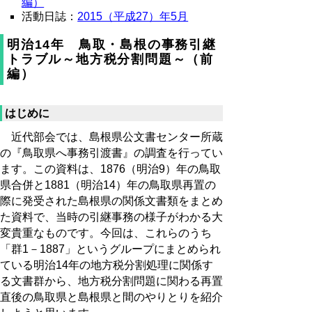
編）
活動日誌：
2015（平成27）年5月
明治14年 鳥取・島根の事務引継
トラブル～地方税分割問題～（前
編）
はじめに
近代部会では、島根県公文書センター所蔵
の『鳥取県へ事務引渡書』の調査を行ってい
ます。この資料は、1876（明治9）年の鳥取
県合併と1881（明治14）年の鳥取県再置の
際に発受された島根県の関係文書類をまとめ
た資料で、当時の引継事務の様子がわかる大
変貴重なものです。今回は、これらのうち
「群1－1887」というグループにまとめられ
ている明治14年の地方税分割処理に関係す
る文書群から、地方税分割問題に関わる再置
直後の鳥取県と島根県と間のやりとりを紹介