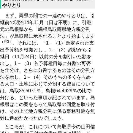
やりとり
まず、両県の間での一連のやりとりは、引
継前の明治14年11月（日は不明）に、引継
元の島根県から「嶋根鳥取両県地方税分割
法」が鳥取県に示されることより始まります
（注3）
。それには、「1－（1）
既定された支
出予算額を根拠とし
、1－（2）総額から引
継日（11月24日）以前の分を割引いた額を
出し、1－（3）各予算種目毎に分割の可否
を仕分け、さらに分割するものはその分割方
法を示し、1－（4）そのうちの多くを占め
る人口・土地に応じて分割する費目について
は、鳥取35.5071％、島根64.4929％の比で
分ける」といった事項が記されています。島
根県はこの案をもって鳥取県の同意を取り付
け、その上で地方税分割に係る事務引継を無
難に進めたかったのでしょう。
ところが、これについて鳥取県令の山田信