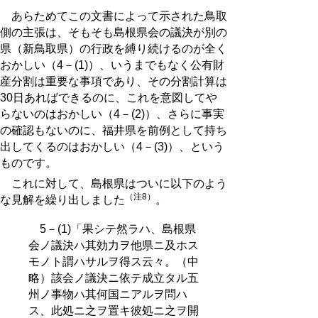
あらためてこの文書によって示された鳥取
側の主張は、そもそも島根県会の議決が別の
県（新鳥取県）の行政を縛り続けるのが全く
おかしい（4－(1)）、いうまでもなく公有財
産分割は重要な事項であり、その分割計算は
30日あればできるのに、これを意図してや
らないのはおかしい（4－(2)）、さらに事実
の確認もないのに、福井県を前例として持ち
出してくるのはおかしい（4－(3)）、という
ものです。
これに対して、島根県はついに以下のよう
（注8）
な見解を繰り出しました
。
5－(1)「果シテ然ラハ、島根県
会ノ議決ハ其効力ヲ他県ニ及ホス
モノト謂ハサルヲ得ス云々。（中
略）該会ノ議決ニ依テ成立タル五
州ノ事物ハ其何国ニアルヲ問ハ
ス、此処ニ之ヲ置キ彼処ニ之ヲ開