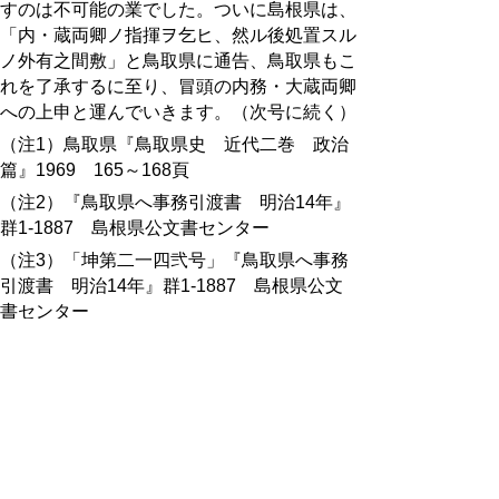
すのは不可能の業でした。ついに島根県は、
「内・蔵両卿ノ指揮ヲ乞ヒ、然ル後処置スル
ノ外有之間敷」と鳥取県に通告、鳥取県もこ
れを了承するに至り、冒頭の内務・大蔵両卿
への上申と運んでいきます。（次号に続く）
（注1）鳥取県『鳥取県史 近代二巻 政治
篇』1969 165～168頁
（注2）『鳥取県へ事務引渡書 明治14年』
群1-1887 島根県公文書センター
（注3）「坤第二一四弐号」『鳥取県へ事務
引渡書 明治14年』群1-1887 島根県公文
書センター
（注4）「往第三十四号」『鳥取県へ事務引
渡書 明治14年』群1-1887 島根県公文書
センター
（注5）「旧鳥取県史」（前掲注１）はこれ
について、「警察本署・監獄署・病院」を例
としてあげているが、鳥取側の主張では「警