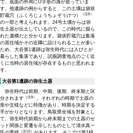
で、底面の外周にU字形の溝が巡っていま
す。他遺跡の例からすると、この土壙は袋状
（注8）
貯蔵穴（ふくろじょうちょぞうけつ）
の一部と考えられます。24号土壙からは弥
生土器が出土しているので、この時代に掘ら
れた遺構だと分かります。袋状貯蔵穴は集落
の居住域かその近隣に設けられることが多い
ため、大谷第1遺跡は弥生時代には人びとが
暮らした集落であり、試掘調査地点のごく近
くに当時の居住域が存在するものと思われま
す。
大谷第1遺跡の弥生土器
弥生時代は前期、中期、後期、終末期と区
（注9）
分されます
。それぞれの時期で土器の
形や文様などに特徴があり、時期を決定する
手がかりとなります。鳥取県全域を対象とし
て、弥生時代前期から終末期までの土器のセ
ット関係と変遷を示したものとして清水真一
（注10）
氏の業績
があります。そこでは第1様