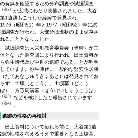
の有無を確認するため分布調査や試掘調査
（注2）
が広域にわたり実施されました。大谷
第1遺跡もこうした経緯で発見され、
1976（昭和51）年と1977（昭和52）年に試
掘調査が行われ、大部分は現状のまま保存さ
れることとなりました。
試掘調査は大栄町教育委員会（当時）が主
体となった調査団により行われ、出土資料か
ら弥生時代及び中世の遺跡であることが判明
しています。弥生時代に一般的な竪穴住居跡
（たてあなじゅうきょあと）は発見されてお
らず、土壙（どこう）、土壙墓（どこう
ぼ）、方形周溝墓（ほうけいしゅうこうぼ）
（注3）
などを検出したと報告されています
（注4）
。
遺跡の性格の再検討
出土資料について触れる前に、大谷第1遺
跡の性格を考えるうえで重要となる土壙墓、