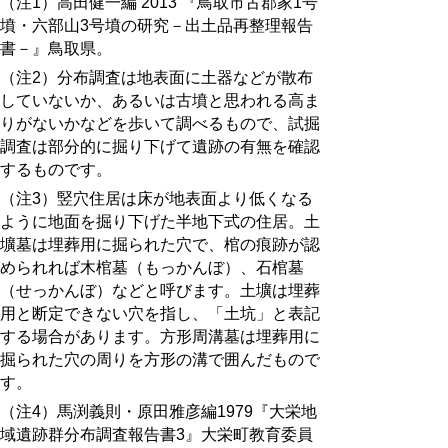
（注1）高田健一編 2013 『鳥取市古郡家1号
墳・六部山3号墳の研究－出土品再整理報告
書－』鳥取県。
（注2）分布調査は地表面に土器などが散布
していないか、あるいは古墳と思われる高ま
りがないかなどを歩いて調べるもので、試掘
調査は部分的に掘り下げて遺跡の有無を確認
するものです。
（注3）竪穴住居は床が地表面より低くなる
ように地面を掘り下げた半地下式の住居。土
壙墓は埋葬用に掘られた穴で、棺の痕跡が認
められれば木棺墓（もっかんぼ）、石棺墓
（せっかんぼ）などと呼びます。土壙は埋葬
用と断定できない穴を指し、「土坑」と表記
する場合があります。方形周溝墓は埋葬用に
掘られた穴の周りを方形の溝で囲んだもので
す。
（注4）馬渕義則・原田雅彦編1979『大栄地
域遺跡群分布調査報告書3』大栄町教育委員