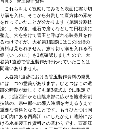
写真3 管玉製作資料
これらをよく観察してみると表面に擦り切
り溝を入れ、そこから分割して直方体の素材
を作っていたことが分かります（施溝分割技
法）。その後、砥石で磨くなどして円柱状に
整え、穴を空けて管玉と呼ばれる装身具を作
るわけですが、大谷第1遺跡にはこの段階の
資料は見られません。擦り切り溝を入れる石
鋸（いしのこ）も1点確認しましたので、大
谷第1遺跡で管玉製作が行われていたことは
間違いありません。
大谷第1遺跡における管玉製作資料の発見
には二つの意義があります。ひとつはこの遺
跡の時期が新しくても第3様式までに限定で
き、北陸西部から山陰東部に広がる施溝分割
技法の、県中部への導入時期を考えるうえで
重要な資料となることです。もうひとつは同
じ町内にある西高江（にしたかえ）遺跡にお
ける水晶製玉作資料との関わりです。西高江