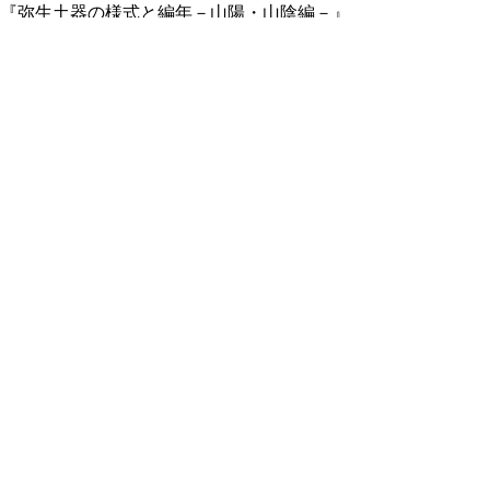
『弥生土器の様式と編年－山陽・山陰編－』
株式会社木耳社。
（注11）弥生土器の器種には壺、甕、鉢、
高坏などがあります。現在、「甕」は貯蔵容
器を意味しますが、弥生土器の「甕」は煮炊
きに使われたものを指します。
（注12）細かい結晶性の石英の一種。安山
岩の溶岩が噴出した際に、珪酸を含む熱水が
安山岩の割れ目の中で脈状に固結したもの。
※第1～6様式は、実際にはローマ字数字を
使用しています。
（湯村 功）
資料紹介【第11回】
旧国鉄発行の行商鑑札（鳥取県立公文書館
所蔵）