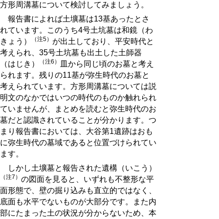
方形周溝墓について検討してみましょう。
報告書によれば土壙墓は13基あったとさ
れています。このうち4号土坑墓は和鏡（わ
（注5）
きょう）
が出土しており、平安時代と
考えられ、35号土坑墓も出土した土師器
（注6）
（はじき）
皿から同じ頃のお墓と考え
られます。残りの11基が弥生時代のお墓と
考えられています。方形周溝墓については説
明文のなかではいつの時代のものか触れられ
ていませんが、まとめを読むと弥生時代のお
墓だと認識されていることが分かります。つ
まり報告書においては、大谷第1遺跡はおも
に弥生時代の墓域であると位置づけられてい
ます。
しかし土壙墓と報告された遺構（いこう）
（注7）
の図面を見ると、いずれも不整形な平
面形態で、壁の掘り込みも直立的ではなく、
底面も水平でないものが大部分です。また内
部にたまった土の状況が分からないため、本