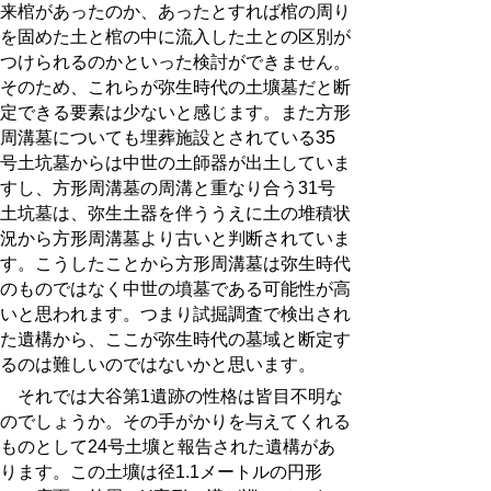
来棺があったのか、あったとすれば棺の周り
を固めた土と棺の中に流入した土との区別が
つけられるのかといった検討ができません。
そのため、これらが弥生時代の土壙墓だと断
定できる要素は少ないと感じます。また方形
周溝墓についても埋葬施設とされている35
号土坑墓からは中世の土師器が出土していま
すし、方形周溝墓の周溝と重なり合う31号
土坑墓は、弥生土器を伴ううえに土の堆積状
況から方形周溝墓より古いと判断されていま
す。こうしたことから方形周溝墓は弥生時代
のものではなく中世の墳墓である可能性が高
いと思われます。つまり試掘調査で検出され
た遺構から、ここが弥生時代の墓域と断定す
るのは難しいのではないかと思います。
それでは大谷第1遺跡の性格は皆目不明な
のでしょうか。その手がかりを与えてくれる
ものとして24号土壙と報告された遺構があ
ります。この土壙は径1.1メートルの円形