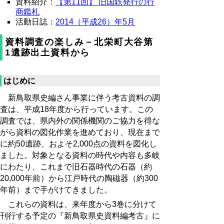
資料紹介：
【第11回】 旧国鉄発行の行
商鑑札
活動日誌：
2014（平成26）年5月
資料調査の楽しみ－北栄町大谷第
1遺跡出土資料から
はじめに
新鳥取県史編さん事業に伴う考古資料の調
査は、平成18年度から行っています。この
調査では、県内外の関係機関のご協力を得な
がら資料の図化作業を進めており、現在まで
に約50遺跡、およそ2,000点の資料を図化し
ました。対象となる資料の時代や内容も多岐
にわたり、これまで旧石器時代の石器（約
20,000年前）から江戸時代の陶磁器（約300
年前）まで手がけてきました。
これらの資料は、来年度から3巻に分けて
刊行する予定の『新鳥取県史資料編考古』に