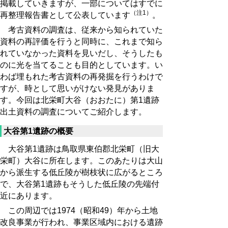
掲載していきますが、一部についてはすでに
（注1）
再整理報告書として公表しています
。
考古資料の調査は、従来から知られていた
資料の再評価を行うと同時に、これまで知ら
れていなかった資料を見いだし、そうしたも
のに光を当てることも目的としています。い
わば埋もれた考古資料の再発掘を行うわけで
すが、時として思いがけない発見がありま
す。今回は北栄町大谷（おおたに）第1遺跡
出土資料の調査についてご紹介します。
大谷第1遺跡の概要
大谷第1遺跡は鳥取県東伯郡北栄町（旧大
栄町）大谷に所在します。このあたりは大山
から派生する低丘陵が樹枝状に広がるところ
で、大谷第1遺跡もそうした低丘陵の先端付
近にあります。
この周辺では1974（昭和49）年から土地
改良事業が行われ、事業区域内における遺跡