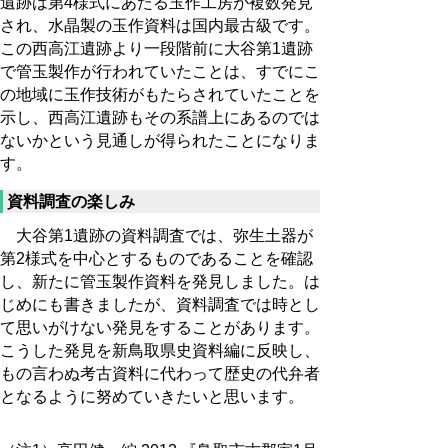
遺跡は第4様式にあたる玉作工房が複数発見
され、水晶製の玉作資料は国内最古級です。
この西高江遺跡より一段階前に大谷第1遺跡
で管玉製作が行われていたことは、すでにこ
の地域に玉作技術がもたらされていたことを
示し、西高江遺跡もその系譜上にあるのでは
ないかという見通しが得られたことになりま
す。
資料調査の楽しみ
大谷第1遺跡の資料調査では、弥生土器が
第2様式を中心とするものであることを確認
し、新たに管玉製作資料を発見しました。は
じめにも書きましたが、資料調査では時とし
て思いがけない発見をすることがあります。
こうした発見を新鳥取県史資料編に反映し、
もの言わぬ考古資料に代わって歴史の代弁者
となるように努めていきたいと思います。