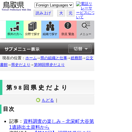
こ
の
ペ
読み上げ
大
元
ー
ジ
を
翻
訳
県外の方へ
分野で探す
組織で探す
防災 緊急
メニュー
す
る
現在の位置：
ホーム
県の組織と仕事
総務部
公文
書館
県史だより
第98回県史だより
第98回県史だより
もどる
｜
目次
記事：
資料調査の楽しみ－北栄町大谷第
1遺跡出土資料から