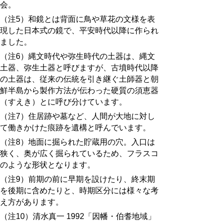
会。
（注5）和鏡とは背面に鳥や草花の文様を表
現した日本式の鏡で、平安時代以降に作られ
ました。
（注6）縄文時代や弥生時代の土器は、縄文
土器、弥生土器と呼びますが、古墳時代以降
の土器は、従来の伝統を引き継ぐ土師器と朝
鮮半島から製作方法が伝わった硬質の須恵器
（すえき）とに呼び分けています。
（注7）住居跡や墓など、人間が大地に対し
て働きかけた痕跡を遺構と呼んでいます。
（注8）地面に掘られた貯蔵用の穴。入口は
狭く、奥が広く掘られているため、フラスコ
のような形状となります。
（注9）前期の前に早期を設けたり、終末期
を後期に含めたりと、時期区分には様々な考
え方があります。
（注10）清水真一 1992「因幡・伯耆地域」