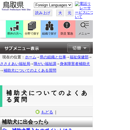
こ
の
ペ
読み上げ
大
元
ー
ジ
を
翻
訳
県外の方へ
分野で探す
組織で探す
防災 緊急
メニュー
す
る
現在の位置：
ホーム
県の組織と仕事
福祉保健部
ささえあい福祉局
障がい福祉課
身体障害者補助犬
補助犬についてのよくある質問
補助犬についてのよくあ
る質問
もどる
｜
補助犬に出会ったら