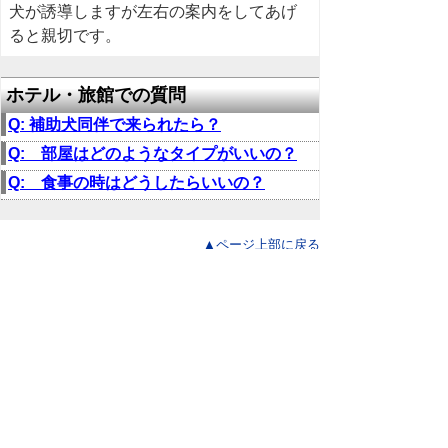
犬が誘導しますが左右の案内をしてあげ
ると親切です。
ホテル・旅館での質問
Q: 補助犬同伴で来られたら？
Q: 部屋はどのようなタイプがいいの？
Q: 食事の時はどうしたらいいの？
▲ページ上部に戻る
と
個人情報保護
|
リンクについて
|
著作権に
り
ついて
|
アクセシビリティ
ネ
鳥取県福祉保健部ささえあい福祉局
ッ
障がい福祉課
住所 〒680-8570
ト
鳥取県鳥取市東町1丁目220
へ
電話 「
窓口・連絡先
」をご覧ください。