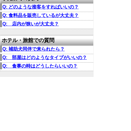
Q: どのような接客をすればいいの？
Q: 食料品を販売しているが大丈夫？
Q: 店内が狭いが大丈夫？
ホテル・旅館での質問
Q: 補助犬同伴で来られたら？
Q: 部屋はどのようなタイプがいいの？
Q: 食事の時はどうしたらいいの？
▲ページ上部に戻る
と
個人情報保護
|
リンクについて
|
著作権に
り
ついて
|
アクセシビリティ
ネ
鳥取県福祉保健部ささえあい福祉局
ッ
障がい福祉課
住所 〒680-8570