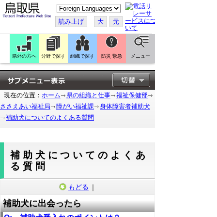
こ
の
ペ
読み上げ
大
元
ー
ジ
を
翻
訳
県外の方へ
分野で探す
組織で探す
防災 緊急
メニュー
す
る
現在の位置：
ホーム
県の組織と仕事
福祉保健部
ささえあい福祉局
障がい福祉課
身体障害者補助犬
補助犬についてのよくある質問
補助犬についてのよくあ
る質問
もどる
｜
補助犬に出会ったら