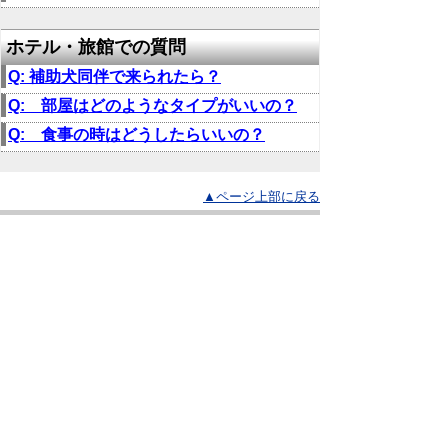
ホテル・旅館での質問
Q: 補助犬同伴で来られたら？
Q: 部屋はどのようなタイプがいいの？
Q: 食事の時はどうしたらいいの？
▲ページ上部に戻る
と
個人情報保護
|
リンクについて
|
著作権に
り
ついて
|
アクセシビリティ
ネ
鳥取県福祉保健部ささえあい福祉局
ッ
障がい福祉課
住所 〒680-8570
ト
鳥取県鳥取市東町1丁目220
へ
電話 「
窓口・連絡先
」をご覧ください。
ファクシミリ 0857-26-8136
の
E-mail
shougaifukushi@pref.tottori.lg.jp