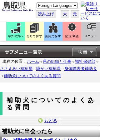
こ
の
ペ
読み上げ
大
元
ー
ジ
を
翻
訳
県外の方へ
分野で探す
組織で探す
防災 緊急
メニュー
す
る
現在の位置：
ホーム
県の組織と仕事
福祉保健部
ささえあい福祉局
障がい福祉課
身体障害者補助犬
補助犬についてのよくある質問
補助犬についてのよくあ
る質問
もどる
｜
補助犬に出会ったら