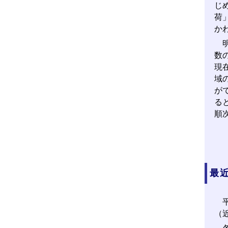
じ
荷
か
明
数
現
域
が
る
順
最
平
（