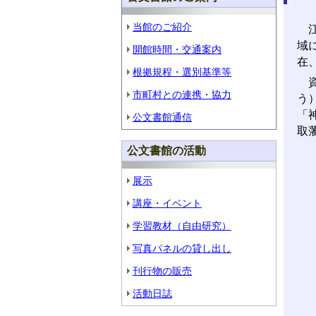
当館のご紹介
江
域
開館時間・交通案内
在
根拠規程・選別基準等
資
市町村との連携・協力
う
「
公文書館通信
取
公文書館の活動
展示
講座・イベント
学習教材（自由研究）
写真パネルの貸し出し
刊行物の販売
活動日誌