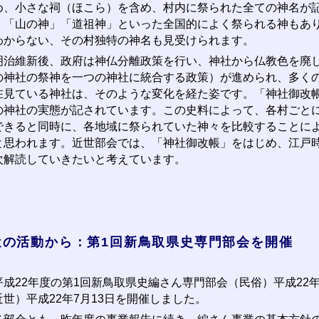
め、小さな祠（ほこら）を含め、村内に祭られた全ての神名が
」「山の神」「道祖神」といった全国的によく祭られる神もあ
わからない、その村独特の神名も見受けられます。
治維新後、政府は神仏分離政策を行い、神社から仏教色を廃し
の神社の祭神を一つの神社に統合する政策）が進められ、多く
在見ている神社は、そのような変化を経た姿です。「神社御改
の神社の実態が記されています。この史料によって、各村ごと
できると同時に、各地域に祭られていた神々を比較することに
と思われます。近世部会では、「神社御改帳」をはじめ、江戸
次解読していきたいと考えています。
近の活動から：第1回新鳥取県史専門部会を開催
成22年度の第1回新鳥取県史編さん専門部会（民俗）平成22年7
近世）平成22年7月13日を開催しました。