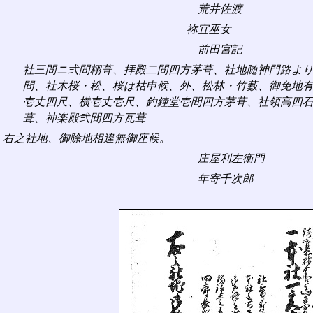
荒井佐渡
祢宜巫女
前田宮記
社三間ニ弐間栩葺、拝殿二間四方茅葺、社地随神門路よ
間、社木桜・松、桜は枯申候、外、松林・竹藪、御免地
壱丈四尺、横壱丈壱尺、釣鐘堂壱間四方茅葺、社領高四
葺、神楽殿弐間四方瓦葺
右之社地、御除地相違無御座候。
庄屋利左衛門
年寄千次郎