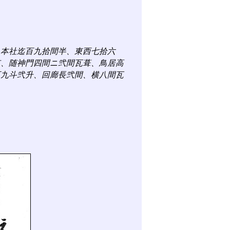
り本社迄百九拾間半、東西七拾六
有、随神門四間ニ弐間瓦葺、鳥居高
石九斗弐升、回廊長弐間、横八間瓦