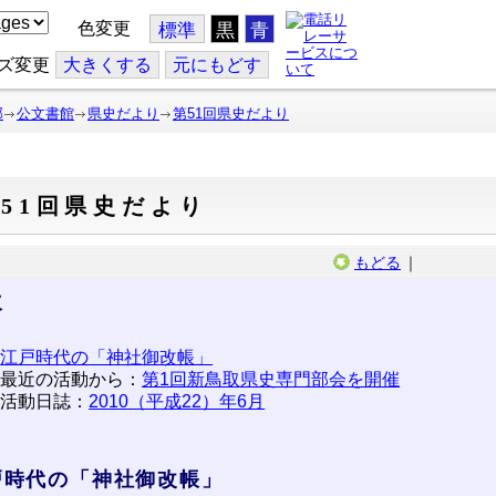
色変更
標準
黒
青
ズ変更
大
きくする
元
にもどす
部
公文書館
県史だより
第51回県史だより
51回県史だより
もどる
｜
次
江戸時代の「神社御改帳」
最近の活動から：
第1回新鳥取県史専門部会を開催
活動日誌：
2010（平成22）年6月
戸時代の「神社御改帳」