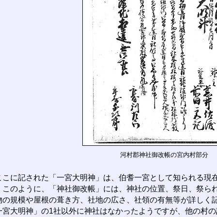
河村郡神社御改帳の宮内村部分
こに記された「一宮大明神」は、伯耆一宮として知られる現在
。このように、「神社御改帳」には、神社の位置、祭日、祭ら
物の規模や屋根の葺き方、社地の広さ、社領の有無等が詳しく
一宮大明神」の1社以外に神社はなかったようですが、他の村