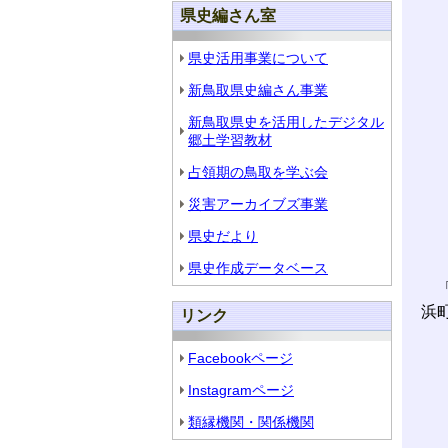
県史編さん室
県史活用事業について
新鳥取県史編さん事業
新鳥取県史を活用したデジタル
郷土学習教材
占領期の鳥取を学ぶ会
災害アーカイブズ事業
県史だより
県史作成データベース
「
浜
リンク
Facebookページ
Instagramページ
類縁機関・関係機関