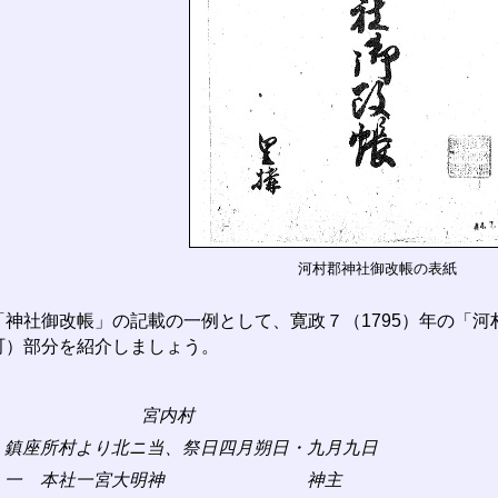
河村郡神社御改帳の表紙
神社御改帳」の記載の一例として、寛政７（1795）年の「河
町）部分を紹介しましょう。
宮内村
鎮座所村より北ニ当、祭日四月朔日・九月九日
一 本社一宮大明神 神主