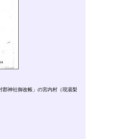
村郡神社御改帳」の宮内村（現湯梨