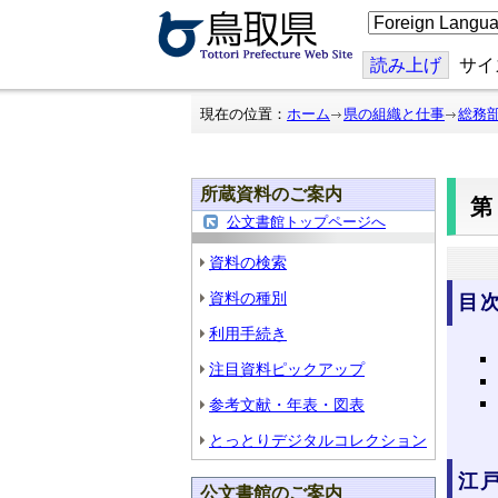
こ
の
ペ
ー
読み上げ
サイ
ジ
を
翻
現在の位置：
ホーム
県の組織と仕事
総務
訳
す
る
所蔵資料のご案内
第
公文書館トップページへ
資料の検索
資料の種別
目
利用手続き
注目資料ピックアップ
参考文献・年表・図表
とっとりデジタルコレクション
江
公文書館のご案内