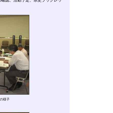
確認、活動予定、県史ブックレッ
議の様子