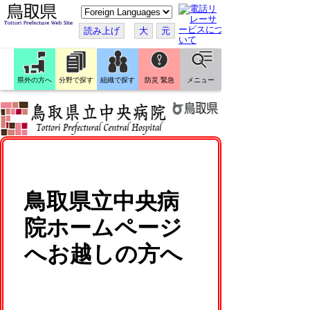
こ
の
ペ
読み上げ
大
元
ー
ジ
を
翻
訳
県外の方へ
分野で探す
組織で探す
防災 緊急
メニュー
す
る
鳥取県立中央病
院ホームページ
へお越しの方へ